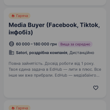
напрямів). Досвід роботи з базами даних
Oracle Database та PostgreSQL. Впевнене
володіння SQL (написання запитів…
Гаряча
Media Buyer (Facebook, Tiktok,
інфобіз)
60 000 – 180 000 грн
Вища за середню
Satori, роздрібна компанія
, Дистанційно
Повна зайнятість. Досвід роботи від 1 року.
Твоя єдина задача в EdHub — лити в плюс. Все
інше ми вже прибрали. EdHub — медіабаїнгова
команда, що ллє на власні інфобіз-продукти
з великими бюджетами. Ми не агенція
з клієнтами — кожен долар рахуємо
до чистого…
Гаряча