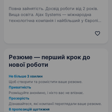
Повна зайнятість. Досвід роботи від 2 років.
Вища освіта. Ajax Systems — міжнародна
технологічна компанія і найбільший у Європі
виробник охоронних систем. Продуктам Ajax
довіряють уже понад 4,5 мільйони кінцевих
користувачів і 330 тисяч PRO-користувачів у
більш ніж 180…
Резюме — перший крок
до
нової роботи
Не більше 3 хвилин
Щоб створити та розмістити ваше
резюме.
Приватність
Розміщуйте анонімно, і ніхто вас не впізнає.
Прозорість
Дізнавайтеся, які компанії переглядали ваше резюме.
8 пропозицій щотижня