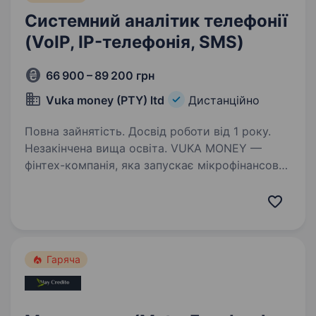
Системний аналітик телефонії
(VoIP, IP-телефонія, SMS)
66 900 – 89 200 грн
Vuka money (PTY) ltd
Дистанційно
Повна зайнятість. Досвід роботи від 1 року.
Незакінчена вища освіта. VUKA MONEY —
фінтех-компанія, яка запускає мікрофінансову
організацію (МФО) на ринку Південної Африки.
Власник бізнесу — громадянин України, і
ми свідомо формуємо україномовну команду.
Шукаємо спеціаліста, який…
Гаряча