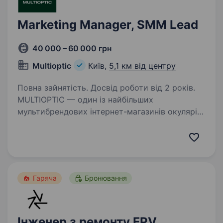
Marketing Manager, SMM Lead
40 000 – 60 000 грн
Multioptic
Київ,
5,1 км від центру
Повна зайнятість. Досвід роботи від 2 років.
MULTIOPTIC — один із найбільших
мультибрендових інтернет-магазинів окулярів
в Україні. Соціальні мережі для нас —
не просто майданчик для комунікації, а один
із ключових каналів залучення клієнтів і
продажів. Саме…
Гаряча
Бронювання
Інженер з ремонту FPV