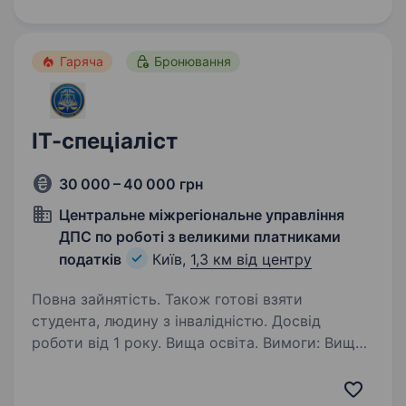
Маємо більше 15000 користувачів, серед
наших клієнтів…
Гаряча
Бронювання
ІТ-спеціаліст
30 000 – 40 000 грн
Центральне міжрегіональне управління
ДПС по роботі з великими платниками
податків
Київ,
1,3 км від центру
Повна зайнятість. Також готові взяти
студента, людину з інвалідністю. Досвід
роботи від 1 року. Вища освіта. Вимоги: Вища
освіта (бажано у сфері інформаційних
технологій, комп’ютерних наук або суміжних