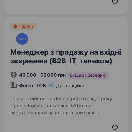
постачанням компонентів для промислової
автоматизації в секторах видобутку газу,
нафти, виробництва побутових товарів
та багатьох…
Гаряча
Менеджер з продажу на вхідні
звернення (B2B, IT, телеком)
40 000 – 65 000 грн
Вища за середню
Фонет, ТОВ
Дистанційно
Повна зайнятість. Досвід роботи від 1 року.
Привіт Вмієш зацікавлені b2b-ліди
перетворювати на клієнтів компанії,
а не просто «розмовляти»? Тоді чекаємо тебе
в Phonet — телефонії для збільшення продажів.