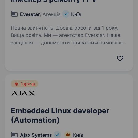
Everstar
, Агенція
Київ
Повна зайнятість. Досвід роботи від 1 року.
Вища освіта. Ми — агентство Everstar. Наше
завдання — допомагати приватним компаніям
оборонної сфери знаходити талановитих
людей та наближати нашу перемогу. Один
з наших ключових клієнтів спеціалізується
на розробці та виробництві…
Гаряча
Embedded Linux developer
(Automation)
Ajax Systems
Київ