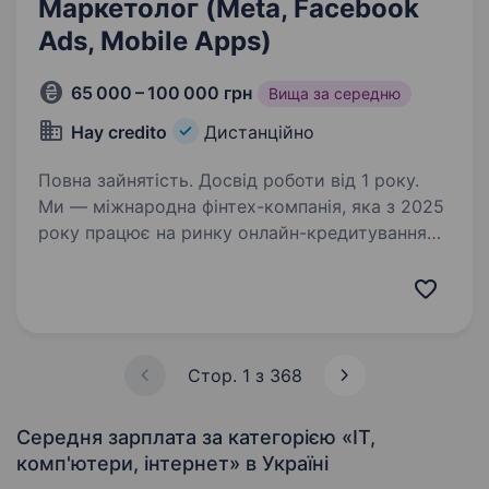
Маркетолог (Meta, Facebook
Ads, Mobile Apps)
65 000 – 100 000 грн
Вища за середню
Hay credito
Дистанційно
Повна зайнятість. Досвід роботи від 1 року.
Ми — міжнародна фінтех-компанія, яка з 2025
року працює на ринку онлайн-кредитування
Іспанії. Шукаємо Performance Media Buyer,
який відповідатиме за запуск, оптимізацію
та масштабування рекламних кампаній
у Meta…
Стор. 1 з 368
Середня зарплата за категорією «IT,
комп'ютери, інтернет»
в Україні