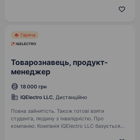
аудиторії, збільшувати довіру до бренду
та впливати на кількість звернень за якими
буде відбуватися велика кількість продаж.
Який вміє…
Гаряча
Товарознавець, продукт-
менеджер
18 000 грн
IQElectro LLC
, Дистанційно
Повна зайнятість. Також готові взяти
студента, людину з інвалідністю. Про
компанію: Компанія IQElectro LLC базується
на території США. Компанія займається