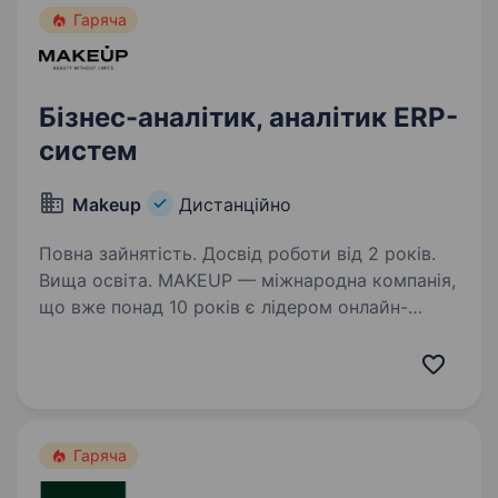
Гаряча
Бізнес-аналітик, аналітик ERP-
систем
Makeup
Дистанційно
Повна зайнятість. Досвід роботи від 2 років.
Вища освіта. MAKEUP — міжнародна компанія,
що вже понад 10 років є лідером онлайн-
ритейлу у сфері краси та догляду.
Ми представлені у 38 країнах світу та щодня
надихаємо мільйони клієнтів якісним
сервісом, кращими брендами та сучасним…
Гаряча