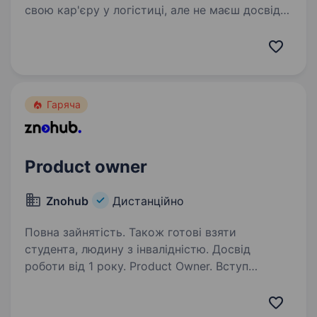
свою кар'єру у логістиці, але не маєш досвіду?
Шукаєш стабільний підробіток з оплатою
в доларах та можливістю працювати з дому?
Вільно володієш англійською…
Гаряча
Product owner
Znohub
Дистанційно
Повна зайнятість. Також готові взяти
студента, людину з інвалідністю. Досвід
роботи від 1 року. Product Owner. Вступ
за кордонВід 300 учнів до 200 000+. Тепер
будуємо наступну версію ZNOHUB ZNOHUB —