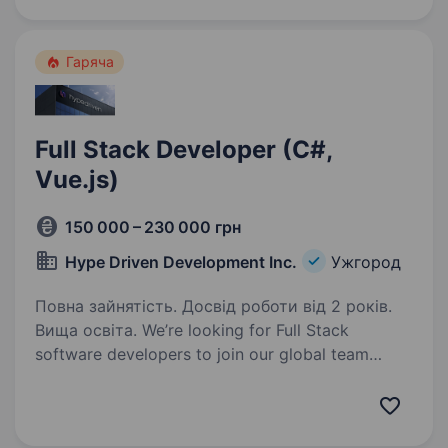
один із лідерів українського EdTech та велика
digital-компанія у сфері підготовки до НМТ. За
п’ять років із…
Гаряча
Full Stack Developer (C#,
Vue.js)
150 000 – 230 000 грн
Hype Driven Development Inc.
Ужгород
Повна зайнятість. Досвід роботи від 2 років.
Вища освіта. We’re looking for Full Stack
software developers to join our global team
of contractors to assist our Canada based
software teamProject: For a large international
product company, we help to build various