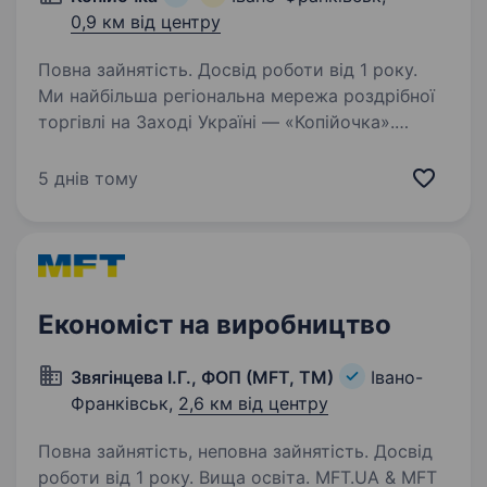
0,9 км від центру
Повна зайнятість. Досвід роботи від 1 року.
Ми найбільша регіональна мережа роздрібної
торгівлі на Заході Україні — «Копійочка».
Мережа динамічно розвивається та нараховує
понад 450 магазинів! В IT-департаменті
5 днів тому
відкрита вакансія Бізнес-аналітика, який
буде…
Економіст на виробництво
Звягінцева І.Г., ФОП (MFT, ТМ)
Івано-
Франківськ,
2,6 км від центру
Повна зайнятість, неповна зайнятість. Досвід
роботи від 1 року. Вища освіта. MFT.UA & MFT