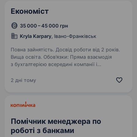
Економіст
35 000 – 45 000 грн
Kryla Karpary
, Івано-Франківськ
Повна зайнятість. Досвід роботи від 2 років.
Вища освіта. Обов’язки: Пряма взаємодія
з бухгалтерією всередині компанії і
підрядниками Накопичення, структурування,
аналіз та систематизація даних Підготовка
2 дні тому
кошторисів, економічних розрахунків для
будівельних проєктів…
Помічник менеджера по
роботі з банками