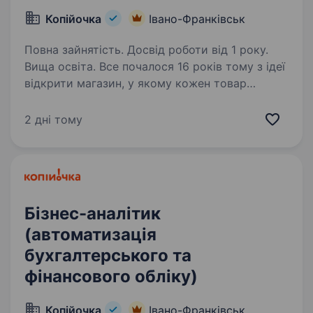
Копійочка
Івано-Франківськ
Повна зайнятість. Досвід роботи від 1 року.
Вища освіта. Все почалося 16 років тому з ідеї
відкрити магазин, у якому кожен товар
дивуватиме покупця та даруватиме нові
враження. Зараз мережа «Копійочка» налічує
2 дні тому
понад 570 магазинів у 16 областях України,
а в нашій команді…
Бізнес-аналітик
(автоматизація
бухгалтерського та
фінансового обліку)
Копійочка
Івано-Франківськ,