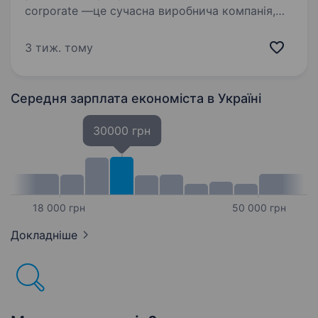
corporate —це сучасна виробнича компанія,
яка створює косметичні продукти
на органічній основі та допомагає брендам
3 тиж. тому
запускати нові лінійки «під ключ».
Ми працюємо на перетині інновацій,
натуральності…
Середня зарплата економіста
в Україні
30000 грн
18 000 грн
50 000 грн
Докладніше