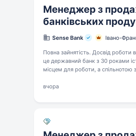
Менеджер з прод
банківських проду
Sense Bank
Івано-Фран
Повна зайнятість. Досвід роботи від 1 рок
це державний банк з 30 роками іст
місцем для роботи, а спільнотою
місії — створювати сенси, щоб зд
вчора
Менеджер з прода