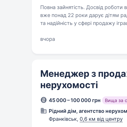
Повна зайнятість. Досвід роботи від 1 року. ТМ «МАСЯНЯ
вже понад 22 роки дарує дітям ра
та надійність у сфері продажу ігра
продаємо продукцію — ми допом
вчора
Менеджер з прод
нерухомості
45 000 – 100 000 грн
Вища за 
Рідний дім, агентство нерухом
Франківськ,
0,6 км від центру