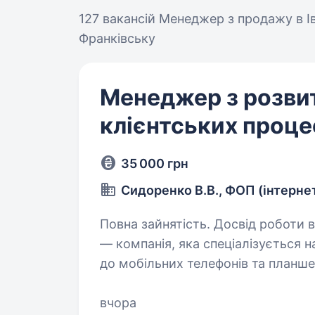
127 вакансій
Менеджер з продажу в І
Франківську
Менеджер з розви
клієнтських проце
35 000 грн
Сидоренко В.В., ФОП (інтерне
Повна зайнятість. Досвід роботи від 1 року
— компанія, яка спеціалізується
до мобільних телефонів та планше
року та завдяки нашій команді пр
вчора