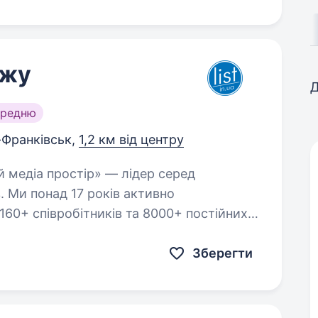
ажу
Д
ередню
-Франківськ,
1,2 км від центру
. Ми понад 17 років активно
160+ співробітників та 8000+ постійних
a…
Зберегти