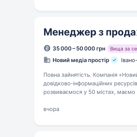
Менеджер з прод
35 000 – 50 000 грн
Вища за с
Новий медіа простір
Івано
Повна зайнятість. Компанія «Новий медіа простір» — лідер серед
довідково-інформаційних ресурсів
розвиваємося у 50 містах, маємо 
клієнтів. Наш продукт- це List.in.u
вчора