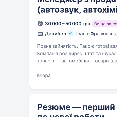
(автозвук, автохім
30 000 – 50 000 грн
Вища за с
Децибел
Івано-Франківськ
Повна зайнятість. Також готові вз
Компанія розширяє штат та шукає
товарів — автомобільні товари (ав
Навички продажника Вміння активно продавати Комунікабельність
Порядність…
вчора
Резюме — перший
до нової роботи