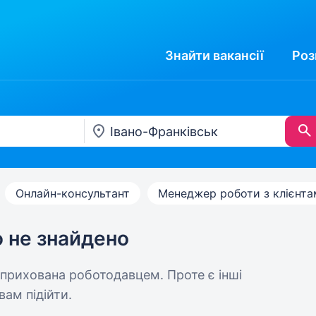
Знайти
вакансії
Роз
Онлайн-консультант
Менеджер роботи з клієнт
ю не знайдено
 прихована роботодавцем. Проте є інші
вам підійти.