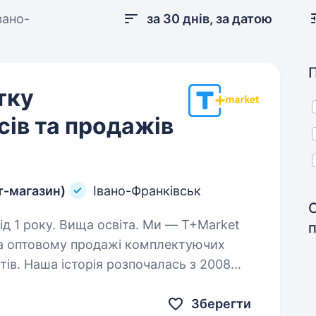
вано-
за 30 днів, за датою
тку
сів та продажів
т-магазин)
Івано-Франківськ
. Вища освіта. Ми — Т+Market
 на оптовому продажі комплектуючих
тів. Наша історія розпочалась з 2008
офесіоналів ми стрімко розвиваємось,…
Зберегти