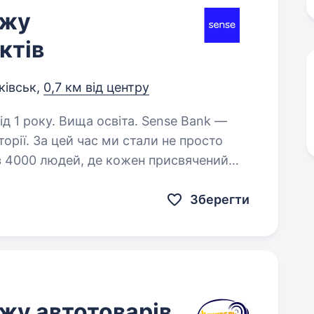
ажу
ктів
ківськ,
0,7 км від центру
у. Вища освіта. Sense Bank —
орії. За цей час ми стали не просто
 з 4000 людей, де кожен присвячений
ійснювались мрії українців. Шукаємо…
Зберегти
жу автотоварів