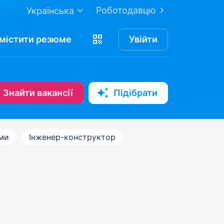
Роботодавцю
Українська
містити
резюме
Увійти
Знайти вакансії
Підібрати
ами
Інженер-конструктор