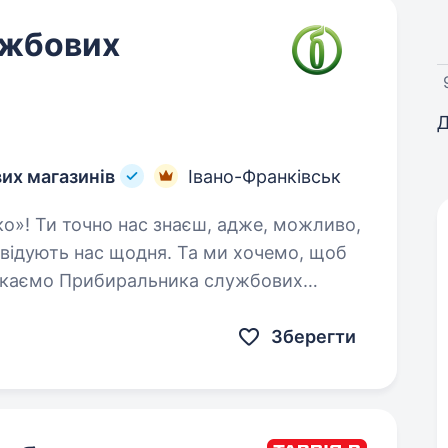
ужбових
Д
их магазинів
Івано-Франківськ
відвідують нас щодня. Та ми хочемо, щоб
укаємо Прибиральника службових
ських…
Зберегти