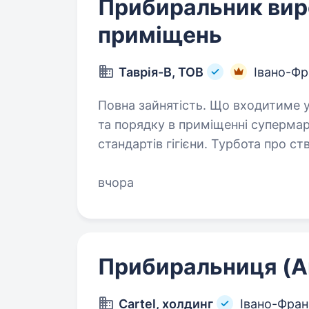
Прибиральник ви
приміщень
Таврія-В, ТОВ
Івано-Фр
Повна зайнятість. Що входитиме у ваші обов’язки: Підтримка чистоти
та порядку в приміщенні супермаркету. Дотримання санітар
стандартів гігієни. Турбота про створення комфортного і затишного
середовища для колег. …
вчора
Прибиральниця (
Cartel, холдинг
Івано-Фран