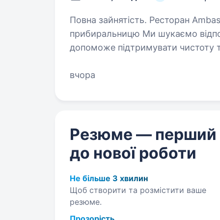
Повна зайнятість. Ресторан Ambassada запрошує в команду
прибиральницю Ми шукаємо відпов
допоможе підтримувати чистоту т
Обовʼязки: Підтримання чи
вчора
Резюме — перший
до нової роботи
Не більше 3 хвилин
Щоб створити та розмістити ваше
резюме.
Прозорість