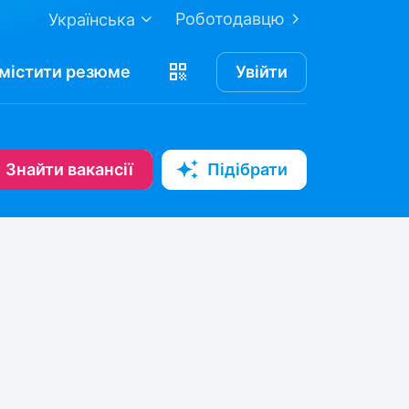
Роботодавцю
Українська
містити
резюме
Увійти
Знайти вакансії
Підібрати