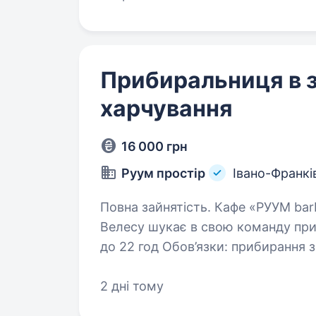
Прибиральниця в 
харчування
16 000 грн
Руум простір
Івано-Франкі
Повна зайнятість. Кафе «РУУМ barbar», у місті Івано-Франківськ біля
Велесу шукає в свою команду приб
до 22 год Обов’язки: прибирання залу й санвузлів, прибирання столиків,
винесення сміття,…
2 дні тому