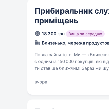
Прибиральник сл
приміщень
18 300 грн
Вища за середню
Близенько, мережа продуктов
Повна зайнятість. Ми — «Близенько»! Ти точно нас знаєш, адже, можливо,
є одним із 150 000 покупців, які 
ти став ще ближчим! Зараз ми ш
приміщень у команду близеньків
вчора