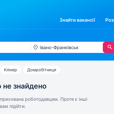
Знайти
вакансії
Роз
Клінер
Домробітниця
ю не знайдено
 прихована роботодавцем. Проте є інші
вам підійти.