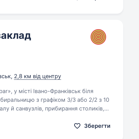
заклад
вськ,
2,8 км від центру
иральницю з графіком 3/3 або 2/2 з 10
Зберегти