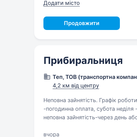
Додати місто
Продовжити
Прибиральниця
Теп, ТОВ (транспортна компан
4,2 км від центру
Неповна зайнятість. Графік роботи: Пн-Пт, 08:00−13:00, неповна зайнятість
-погодинна оплата, субота неділя -вихідні або Граф
неповна зайнятість-через день або
неділя -вихідні Підприємство…
вчора