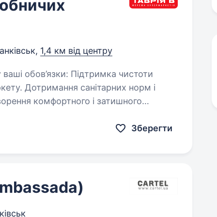
робничих
анківськ,
1,4 км від центру
них норм і
Зберегти
Ambassada)
ківськ