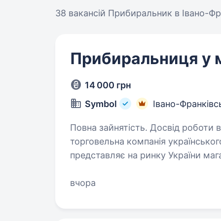
38 вакансій
Прибиральник в Івано-Фр
Прибиральниця у 
14 000 грн
Symbol
Івано-Франківс
Повна зайнятість. Досвід роботи від 1 року. SYMBOL — в
торговельна компанія українськог
представляє на ринку України мага
відомих luxury брендів для жінок, 
вчора