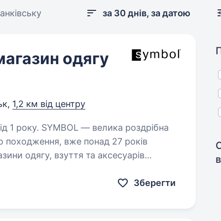
анківську
за 30 днів, за датою
магазин одягу
ьк,
1,2 км від центру
елика роздрібна
о походження, вже понад 27 років
зини одягу, взуття та аксесуарів
в
чоловіків та дітей.…
Зберегти