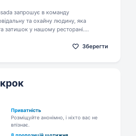
ідальну та охайну людину, яка
а затишок у нашому ресторані.
стоти в залі ресторану та службових…
Зберегти
 крок
Приватність
Розміщуйте анонімно, і ніхто вас не
впізнає.
8 пропозицій щотижня