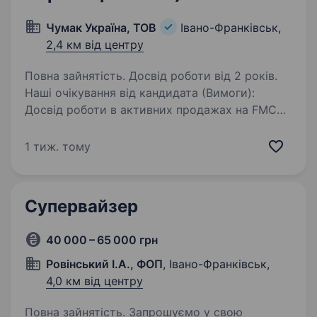
Чумак Україна, ТОВ
Івано-Франківськ,
2,4 км від центру
Повна зайнятість. Досвід роботи від 2 років.
Наші очікування від кандидата (Вимоги):
Досвід роботи в активних продажах на FMCG-
ринку від 3 років (обов'язково). Успішний
досвід управління торговою командою,
1 тиж. тому
навчання та розвитку підлеглих. Досвід
роботи…
Супервайзер
40 000 – 65 000 грн
Ровінський І.А., ФОП
, Івано-Франківськ,
4,0 км від центру
Повна зайнятість. Запрошуємо у свою