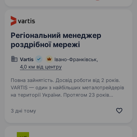
Регіональний менеджер
роздрібної мережі
Vartis
Івано-Франківськ,
4,0 км від центру
Повна зайнятість. Досвід роботи від 2 років.
VARTIS — один з найбільших металотрейдерів
на території України. Протягом 23 років
компанія здійснює комплексне постачання
металопрокату на будівельні об'єкти
3 дні тому
та промислові підприємства та продає метал і
будматеріали…