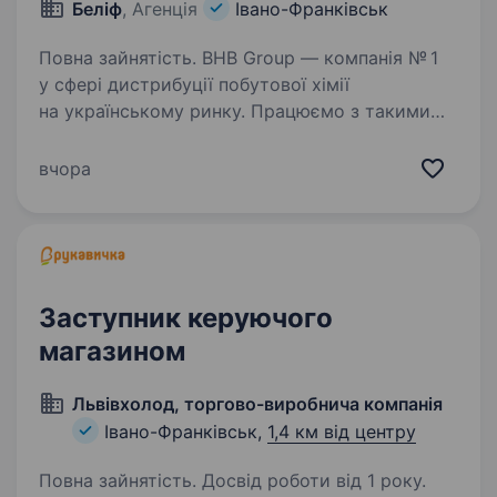
Беліф
, Агенція
Івано-Франківськ
Повна зайнятість. BHB Group — компанія № 1
у сфері дистрибуції побутової хімії
на українському ринку. Працюємо з такими
брендами, як: Colgate-Palmolive, Elfa Pharm,
Nutricia, Evyap, Essity, Kimberly-Clark, а також
вчора
з торговими марками…
Заступник керуючого
магазином
Львівхолод, торгово-виробнича компанія
Івано-Франківськ,
1,4 км від центру
Повна зайнятість. Досвід роботи від 1 року.