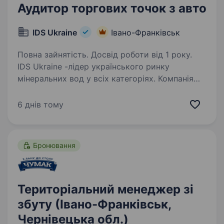
Аудитор торгових точок з авто
IDS Ukraine
Івано-Франківськ
Повна зайнятість. Досвід роботи від 1 року.
IDS Ukraine -лідер українського ринку
мінеральних вод у всіх категоріях. Компанія
має збалансований портфель популярних
мінеральних вод, які видобуваються
6 днів тому
в екологічно чистих регіонах України
та представлені на ринку…
Бронювання
Територіальний менеджер зі
збуту (Івано-Франківськ,
Чернівецька обл.)