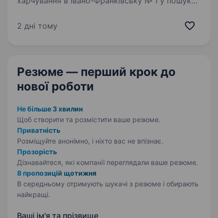
харчування в Івано-Франківську № 1 у пошуку
свого найкращого старшого адміністротора
Ми пропонуємо корисне збалансоване
2 дні тому
та здорове харчування на виніс
та з доставкою Шукаємо у свою…
Резюме — перший крок
до
нової роботи
Не більше 3 хвилин
Щоб створити та розмістити ваше
резюме.
Приватність
Розміщуйте анонімно, і ніхто вас не впізнає.
Прозорість
Дізнавайтеся, які компанії переглядали ваше резюме.
8 пропозицій щотижня
В середньому отримують шукачі з резюме і обирають
найкращі.
Ваші ім'я та прізвище