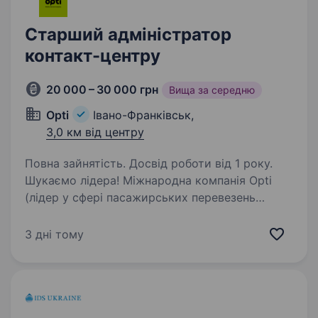
Старший адміністратор
контакт-центру
20 000 – 30 000 грн
Вища за середню
Opti
Івано-Франківськ,
3,0 км від центру
Повна зайнятість. Досвід роботи від 1 року.
Шукаємо лідера! Міжнародна компанія Opti
(лідер у сфері пасажирських перевезень
в Україні та Польщі) запрошує до своєї
команди амбітного Team Lead Call Center, який
3 дні тому
готовий драйвити процеси та розвивати
команду.r…