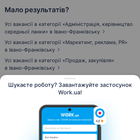
Мало результатів?
Усі вакансії в категорії «Адмiнiстрацiя, керівництво
середньої ланки»
в Івано-Франківську
Усі вакансії в категорії «Маркетинг, реклама, PR»
в Івано-Франківську
Усі вакансії в категорії «Продаж, закупівля»
в Івано-Франківську
Шукаєте роботу? Завантажуйте застосунок
Work.ua!
Українська