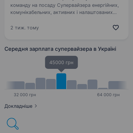
команду на посаду Супервайзера енергійних,
комунікабельних, активних і налаштованих
на результат людей В обовязки входить:
Постановка задач і контроль роботи торгових
2 тиж. тому
представників Контроль…
Середня зарплата супервайзера
в Україні
45000 грн
32 000 грн
64 000 грн
Докладніше