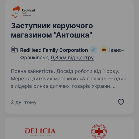
Заступник керуючого
магазином "Антошка"
RedHead Family Corporation
Івано-
Франківськ,
0,8 км від центру
Повна зайнятість. Досвід роботи від 1 року.
Мережа дитячих магазинів «Антошка» — один
з лідерів ринка дитячих товарів України.
З 1997 року ми дбаємо про дітей, надаючи
кращі товари, послуги та емоції. «Антошка» —
2 дні тому
перший дитячий магазин в Україні, в якому…