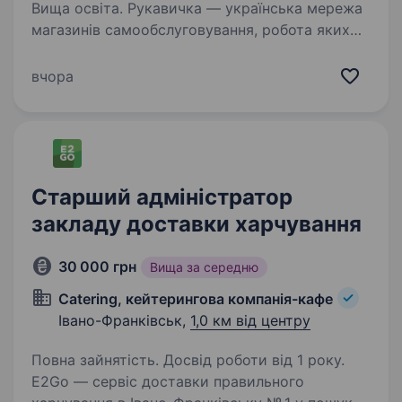
Вища освіта. Рукавичка — українська мережа
магазинів самообслуговування, робота яких
базується на західному досвіді та українській
гостинності. Запрошуємо взяти участь
вчора
у конкурсі на заміщення вакансію Заступника
керуючого магазином…
Старший адміністратор
закладу доставки харчування
30 000 грн
Вища за середню
Catering, кейтерингова компанія-кафе
Івано-Франківськ,
1,0 км від центру
Повна зайнятість. Досвід роботи від 1 року.
E2Go — сервіс доставки правильного