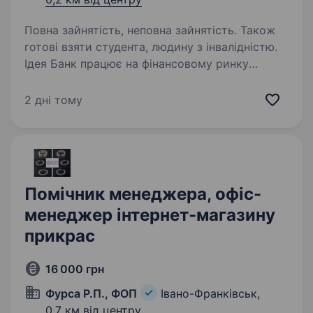
Повна зайнятість, неповна зайнятість. Також
готові взяти студента, людину з інвалідністю.
Ідея Банк працює на фінансовому ринку
України з 1989 року. За цей час банк
зарекомендував себе як надійний фінансовий
2 дні тому
партнер для клієнтів. Наша справжня
цінність — Команда, що надихає та дбає про
розвиток персоналу,…
Помічник менеджера, офіс-
менеджер інтернет-магазину
прикрас
16 000 грн
Фурса Р.П., ФОП
Івано-Франківськ,
0,7 км від центру