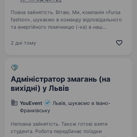
Повна зайнятість. Вітаю. Ми, компанія «Fursa
fashion», шукаємо в команду відповідального
та енергійного помічницю (-ка) в наш
Інтернет-магазин прикрас з натурального
каміння. Основні обов«язки це: збір посилок з
2 дні тому
відділень перевізника,…
Адміністратор змагань (на
вихідні) у Львів
YouEvent
Львів, шукаємо в Івано-
Франківську
Неповна зайнятість. Також готові взяти
студента. Робота передбачає поїздки