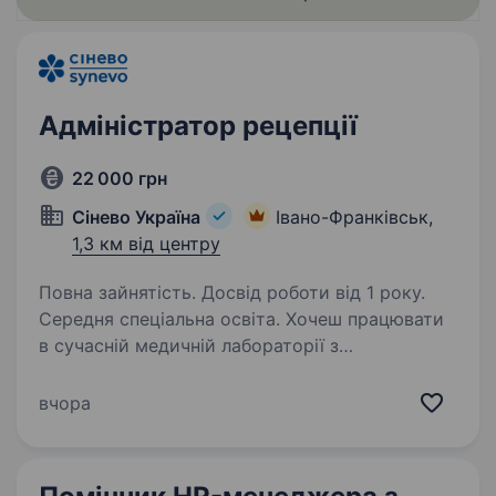
Адміністратор рецепції
22 000 грн
Сінево Україна
Івано-Франківськ,
1,3 км від центру
Повна зайнятість. Досвід роботи від 1 року.
Середня спеціальна освіта. Хочеш працювати
в сучасній медичній лабораторії з
європейськими стандартами? Маєш досвід
у сфері обслуговування або адміністрування?
вчора
Приєднуйся до команди Сінево — ми шукаємо
Адміністратора рецепції!
Що ми пропонуємо?…