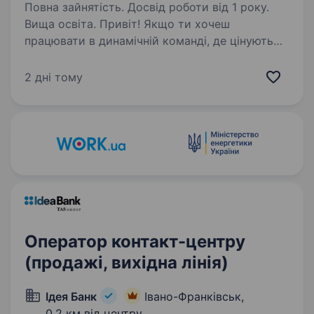
Повна зайнятість. Досвід роботи від 1 року.
Вища освіта. Привіт! Якщо ти хочеш
працювати в динамічній команді, де цінують
професіоналізм і прагнуть до розвитку,
ми запрошуємо тебе стати нашим офіс-
2 дні тому
менеджером в Івано-Франківську. Що буде
у твоїй зоні відповідальності:…
Оператор контакт-центру
(продажі, вихідна лінія)
Ідея Банк
Івано-Франківськ,
0,2 км від центру