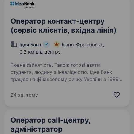
Оператор контакт-центру
(сервіс клієнтів, вхідна лінія)
Ідея Банк
Івано-Франківськ,
0,2 км від центру
Повна зайнятість. Також готові взяти
студента, людину з інвалідністю. Ідея Банк
працює на фінансовому ринку України з 1989
року. За цей час банк зарекомендував себе
як надійний фінансовий партнер для клієнтів.
24 хв. тому
Наша справжня цінність — Команда,
що надихає та дбає про розвиток персоналу,…
Оператор call-центру,
адміністратор