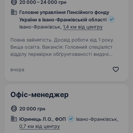
20 000 – 24 000 грн
Головне управління Пенсійного фонду
України в Івано-Франківській області
Івано-Франківськ,
1,4 км від центру
Повна зайнятість. Досвід роботи від 1 року.
Вища освіта. Вакансія: Головний спеціаліст
відділу перевірки обґрунтованості видачі
листків непрацездатності управління
контрольно-перевірочної роботи (тимчасово,
вчора
на час відсутності основного працівника)
Місце роботи: Головне…
Офіс-менеджер
20 000 грн
Юринець Л.О., ФОП
Івано-Франківськ,
0,7 км від центру