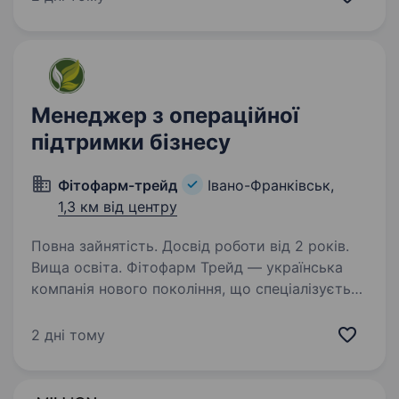
для особистого та професійного розвитку,
роботу в дружному та молодому колективі,…
Менеджер з операційної
підтримки бізнесу
Фітофарм-трейд
Івано-Франківськ,
1,3 км від центру
Повна зайнятість. Досвід роботи від 2 років.
Вища освіта. Фітофарм Трейд — українська
компанія нового покоління, що спеціалізується
на заготівлі, переробці та продажу натуральної
сировини: лікарських трав, фруктів та ягід.
2 дні тому
Наша продукція активно використовується
у харчовій,…