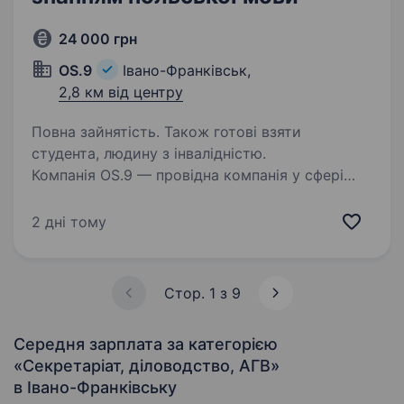
24 000 грн
OS.9
Івано-Франківськ,
2,8 км від центру
Повна зайнятість. Також готові взяти
студента, людину з інвалідністю.
Компанія OS.9 — провідна компанія у сфері
виготовлення ключів та продажу супутніх
товарів в Україні — запрошує у свою команду
2 дні тому
оператора контакт-центру зі знанням
польської мови.Що ми пропонуємо: Графік
роботи:…
Стор. 1 з 9
Середня зарплата за категорією
«Секретаріат, діловодство, АГВ»
в Івано-Франківську