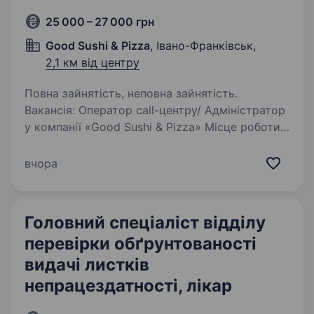
25 000 – 27 000 грн
Good Sushi & Pizza
, Івано-Франківськ,
2,1 км від центру
Повна зайнятість, неповна зайнятість.
Вакансія: Оператор call-центру/ Адміністратор
у компанії «Good Sushi & Pizza» Місце роботи:
Івано-Франківськ Обов’язки: Прийом
та обробка замовлень по телефону
вчора
Консультування клієнтів щодо асортименту
та умов…
Головний спеціаліст відділу
перевірки обґрунтованості
видачі листків
непрацездатності, лікар