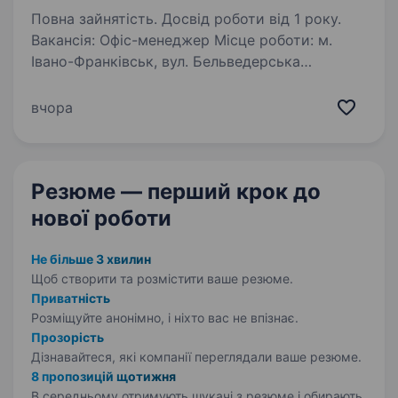
Повна зайнятість. Досвід роботи від 1 року.
Вакансія: Офіс-менеджер Місце роботи: м.
Івано-Франківськ, вул. Бельведерська
Обов’язки: Пошук та підбір персоналу
(розміщення вакансій, обробка відгуків,
вчора
первинна комунікація з кандидатами) Ведення
обліку основних…
Резюме — перший крок
до
нової роботи
Не більше 3 хвилин
Щоб створити та розмістити ваше
резюме.
Приватність
Розміщуйте анонімно, і ніхто вас не впізнає.
Прозорість
Дізнавайтеся, які компанії переглядали ваше резюме.
8 пропозицій щотижня
В середньому отримують шукачі з резюме і обирають