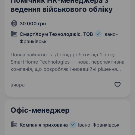
Помічник HR-менеджера з
ведення військового обліку
30 000 грн
СмартХоум Технолоджіс, ТОВ
Івано-
Франківськ
Повна зайнятість. Досвід роботи від 1 року.
SmartHome Technologies — нова, перспективна
компанія, що розробляє інноваційні рішення
для розумних будинків. Ми займаємось
створенням систем для розумних будинків,
вчора
завдяки яким життя наших клієнтів стає
комфортнішим…
Офіс-менеджер
Компанія прихована
Івано-Франківськ