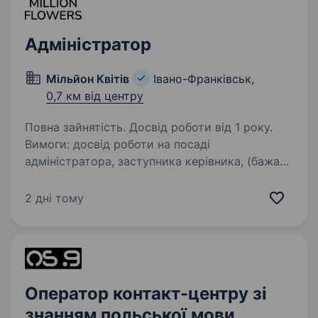
Адміністратор
Мільйон Квітів
Івано-Франківськ,
0,7 км від центру
Повна зайнятість. Досвід роботи від 1 року.
Вимоги: досвід роботи на посаді
адміністратора, заступника керівника, (бажано
в мережевих компаніях); знання касової
дисципліни; гарні комунікативні навички;
2 дні тому
стресостійкість; високий рівень
самостійності,…
Оператор контакт-центру зі
знанням польської мови