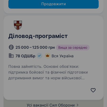
Продовжити
Діловод-програміст
25 000 – 125 000 грн
Вища за середню
78 ОДШБр
Вся Україна
Повна зайнятість. Основні обовʼязки:
підтримка бойової та фізичної підготовки
дотримання вимог та норм військової
дисципліни робота зі службовими
документами, ведення їх обліку автоматизація
процесів діловодства, в тому числі…
Усі вакансії Сил
Оборони