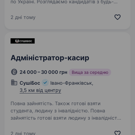
по Україні. Розглядаємо кандидатів з будь-
яких міст України. Ми компанія YouEvent —
займаємось автоматизацією змагань, творчих
2 дні тому
конкурсів та фестивалів. Ми є лідером ринку,
що постійно розвиває…
Адміністратор-касир
24 000 – 30 000 грн
Вища за середню
СушіБос
Івано-Франківськ,
3,5 км від центру
Повна зайнятість. Також готові взяти
студента, людину з інвалідністю. Повна
зайнятість готові взяти людину з інвалідністю.
Адміністратор-касир, продавець-консультант
Наша компанія надає унікальні можливості
2 дні тому