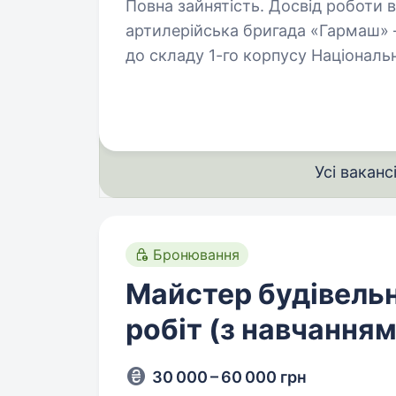
Повна зайнятість. Досвід роботи від 
артилерійська бригада «Гармаш» 
до складу 1-го корпусу Національн
бригада, сформована досвідченим
набирає…
Усі ваканс
Бронювання
Майстер будівель
робіт (з навчанням
30 000 – 60 000 грн