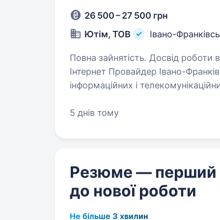
26 500 – 27 500 грн
Ютім, ТОВ
Івано-Франківс
Повна зайнятість. Досвід роботи від 1 року. Компан
Інтернет Провайдер Івано-Франків
інформаційних і телекомунікаційни
розвивається, запрошує в команд
5 днів тому
Резюме — перший
до нової роботи
Не більше 3 хвилин