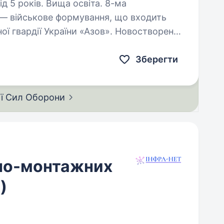
5 років. Вища освіта. 8-ма
— військове формування, що входить
ої гвардії України «Азов». Новостворена
и азовськими артилеристами, наразі
Зберегти
ії Сил
Оборони
но-монтажних
)