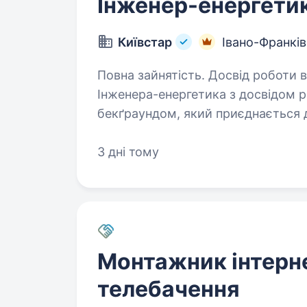
Інженер-енергети
Київстар
Івано-Франкі
Повна зайнятість. Досвід роботи від 2 ро
Інженера-енергетика з досвідом р
бекґраундом, який приєднається 
внесок у забезпечення безперебійн
3 дні тому
Монтажник інтерн
телебачення