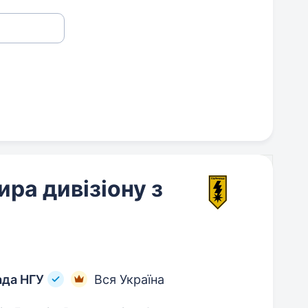
ра дивізіону з
ада НГУ
Вся Україна