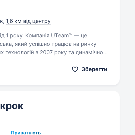
ьк,
1,6 км від центру
ія UTeam™ — це
ська, який успішно працює на ринку
х технологій з 2007 року та динамічно
у: Монтажника інтернету…
Зберегти
 крок
Приватність