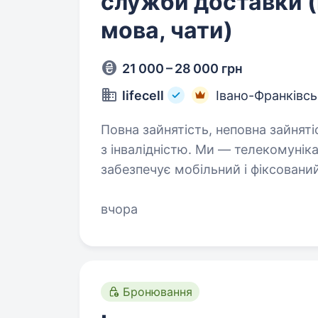
служби доставки 
мова, чати)
21 000 – 28 000 грн
lifecell
Івано-Франківсь
Повна зайнятість, неповна зайняті
з інвалідністю. Ми — телекомунікаційна група на чолі з lifecell, яка
забезпечує мобільний і фіксований
та цифрові сервіси для мільйонів українців. Наша мета не
країну на зв’язку,…
вчора
Бронювання