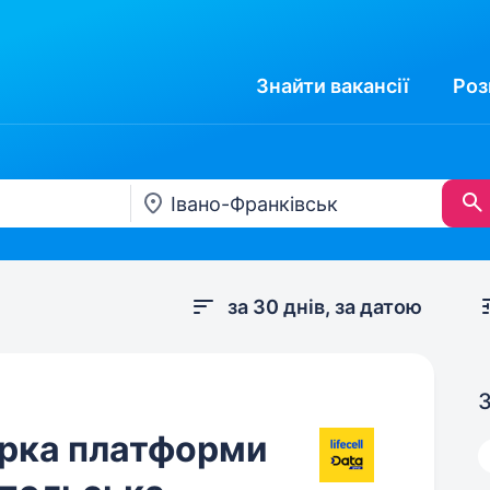
Знайти
вакансії
Роз
за 30 днів, за датою
З
рка платформи