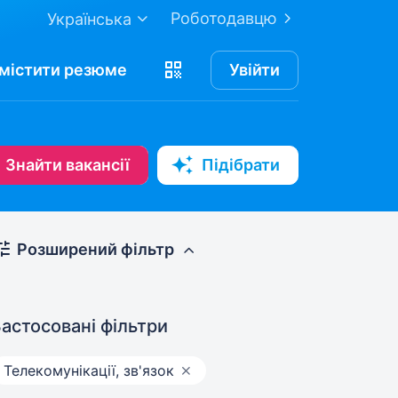
Роботодавцю
Українська
містити
резюме
Увійти
Знайти вакансії
Підібрати
Розширений фільтр
астосовані фільтри
Телекомунікації, зв'язок