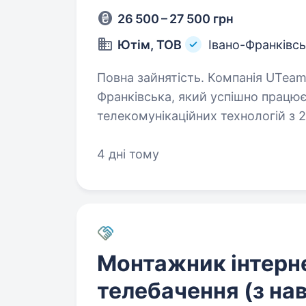
26 500 – 27 500 грн
Ютім, ТОВ
Івано-Франківс
Повна зайнятість. Компанія UTeam™ — це Інтернет Провайдер Івано-
Франківська, який успішно працює
телекомунікаційних технологій з 
запрошує в команду: Монтажника
4 дні тому
Монтажник інтерн
телебачення (з на