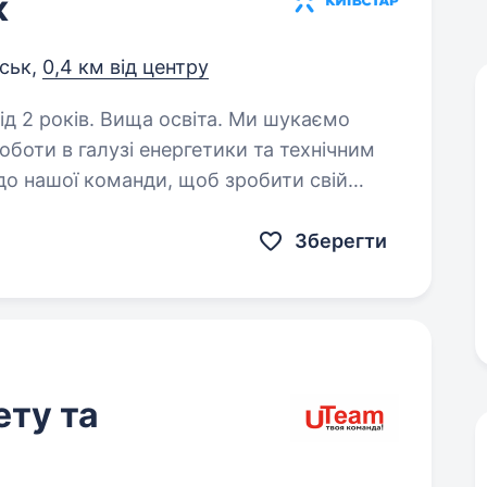
к
вськ,
0,4 км від центру
ків. Вища освіта. Ми шукаємо
оботи в галузі енергетики та технічним
до нашої команди, щоб зробити свій
ої та надійної роботи об'єктів…
Зберегти
ету та