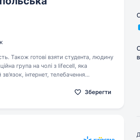
(польська
С
к
в
сть. Також готові взяти студента, людину
 зв’язок, інтернет, телебачення
змінна — тримати
Зберегти
Д