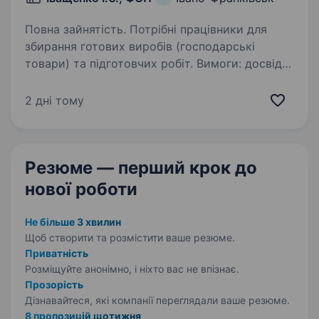
Повна зайнятість. Потрібні працівники для
збирання готових виробів (господарські
товари) та підготовчих робіт. Вимоги: досвід
роботи вітається; бажання навчатися; вміння
вчасно виконувати поставлені завдання.
2 дні тому
Обов’язки:…
Резюме — перший крок
до
нової роботи
Не більше 3 хвилин
Щоб створити та розмістити ваше
резюме.
Приватність
Розміщуйте анонімно, і ніхто вас не впізнає.
Прозорість
Дізнавайтеся, які компанії переглядали ваше резюме.
8 пропозицій щотижня