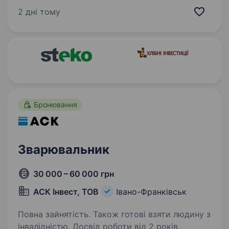
що виготовляється на заводах у Запоріжжі та
2 дні тому
Івано-Франківську, а її бездоганна якість
відома за межами України! Компанія працює…
Бронювання
Зварювальник
30 000 – 60 000 грн
АСК Інвест, ТОВ
Івано-Франківськ
Повна зайнятість. Також готові взяти людину з
інвалідністю. Досвід роботи від 2 років.