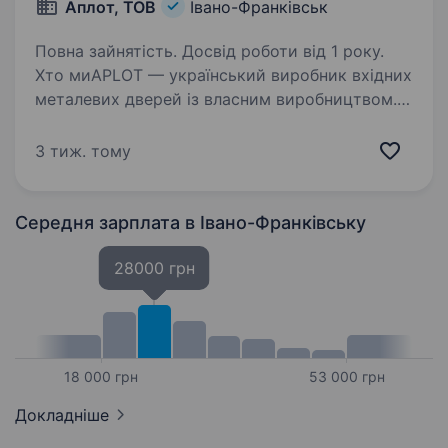
Аплот, ТОВ
Івано-Франківськ
Повна зайнятість. Досвід роботи від 1 року.
Хто миAPLOT — український виробник вхідних
металевих дверей із власним виробництвом.
Запрошуємо до команди вантажника для
роботи в м. Івано-Франківськ. Основні
3 тиж. тому
обов’язки: Прийом дверей на об'єктах.
Перенесення…
Середня зарплата
в Івано-Франківську
28000 грн
18 000 грн
53 000 грн
Докладніше