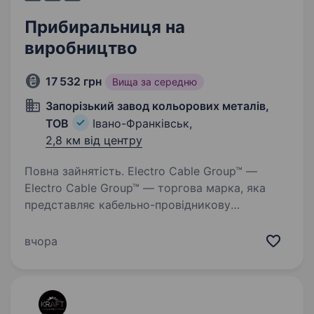
Прибиральниця на
виробництво
17 532 грн
Вища за середню
Запорізький завод кольорових металів,
ТОВ
Івано-Франківськ,
2,8 км від центру
Повна зайнятість. Electro Cable Group™ —
Electro Cable Group™ — торгова марка, яка
представляє кабельно-провідникову
продукцію, що виготовляється на заводах
у Запоріжжі та Івано-Франківську, а її
вчора
бездоганна якість відома за межами…