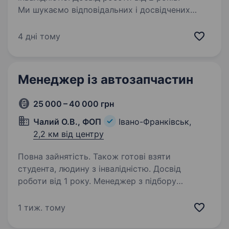
Ми шукаємо відповідальних і досвідчених
кандидатів на посаду зварювальника. Робота
відбувається на виробничих дільницях: м.
4 дні тому
Івано-Франківськ, с. Ямниця; м. Бурштин,
Вінницька область. Бронюємо працівників.
Обов’язки:…
Менеджер із автозапчастин
25 000 – 40 000 грн
Чалий О.В., ФОП
Івано-Франківськ,
2,2 км від центру
Повна зайнятість. Також готові взяти
студента, людину з інвалідністю. Досвід
роботи від 1 року. Менеджер з підбору
автозапчастин У зв’язку з розширенням
команди шукаємо менеджера з підбору
1 тиж. тому
автозапчастин. Обов’язки: Підбір