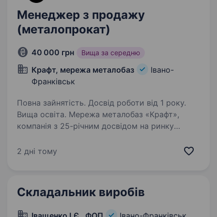
Менеджер з продажу
(металопрокат)
40 000 грн
Вища за середню
Крафт, мережа металобаз
Івано-
Франківськ
Повна зайнятість. Досвід роботи від 1 року.
Вища освіта. Мережа металобаз «Крафт»,
компанія з 25-річним досвідом на ринку
металопрокату в Україні. Наша сила —
у надійності, широкому асортименті продукції
2 дні тому
провідних українських та зарубіжних
виробників, а також у швидкій…
Складальник виробів
Іващенко І.Є., ФОП
Івано-Франківськ