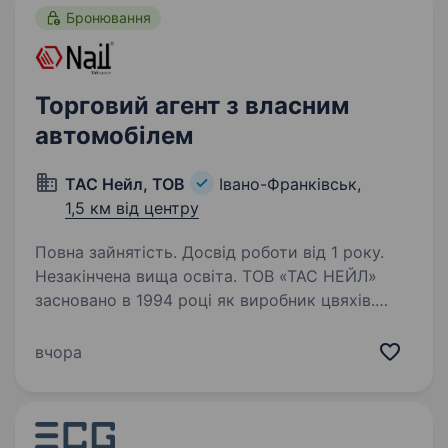
Бронювання
Торговий агент з власним
автомобілем
ТАС Нейл, ТОВ
Івано-Франківськ,
1,5 км від центру
Повна зайнятість. Досвід роботи від 1 року.
Незакінчена вища освіта. ТОВ «ТАС НЕЙЛ»
засновано в 1994 році як виробник цвяхів.
Вимоги до кандидата: Наявність авто,
виконання функціональних обов’язків
вчора
торгового агента. Умови праці: Робота
з клієнтами по маршруту на авто. Наші…