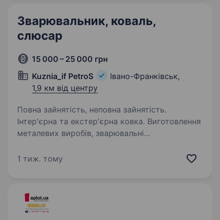
автозапчастин за VIN-кодом та каталогами.
Робота з постачальниками та пошук
Зварювальник, коваль,
найкращих…
слюсар
15 000 – 25 000 грн
Kuznia_if PetroS
Івано-Франківськ,
1,9 км від центру
Повна зайнятість, неповна зайнятість.
Інтер'єрна та екстер'єрна ковка. Виготовлення
металевих виробів, зварювальні
та шліфувальні роботи, кування. Пн-Сб 8−13,
13−20 (Графік вільний). 30% від замовлення 15
1 тиж. тому
000 — 25 000 У нас оплачуване стажування,
сучасні…