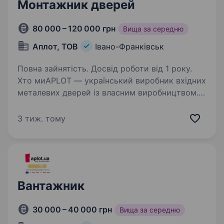
Монтажник дверей
80 000 – 120 000 грн
Вища за середню
Аплот, ТОВ
Івано-Франківськ
Повна зайнятість. Досвід роботи від 1 року.
Хто миAPLOT — український виробник вхідних
металевих дверей із власним виробництвом.
Ми створюємо якісну продукцію
та співпрацюємо з дилерською мережею
3 тиж. тому
по всій Україні та за кордоном. У зв’язку
з розширенням команди…
Вантажник
30 000 – 40 000 грн
Вища за середню