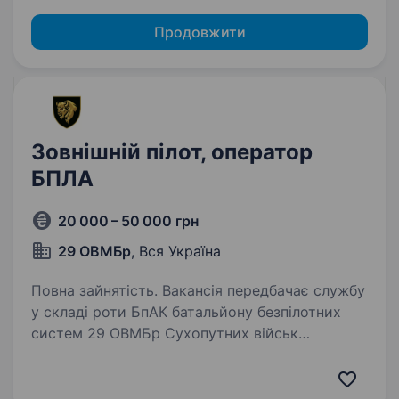
Продовжити
Зовнішній пілот, оператор
БПЛА
20 000 – 50 000 грн
29 ОВМБр
, Вся Україна
Повна зайнятість. Вакансія передбачає службу
у складі роти БпАК батальйону безпілотних
систем 29 ОВМБр Сухопутних військ
Збройних Сил України. Новостворений
підрозділ безпілотних систем шукає
кандидатів на посаду оператора БПЛА.…