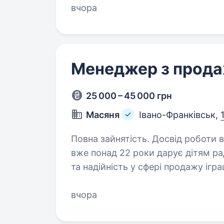
Порядність…
вчора
Менеджер з прод
25 000 – 45 000 грн
Масяня
Івано-Франківськ,
Повна зайнятість. Досвід роботи від 1 року. ТМ «МАСЯНЯ
вже понад 22 роки дарує дітям ра
та надійність у сфері продажу ігра
продаємо продукцію — ми допом
вчора