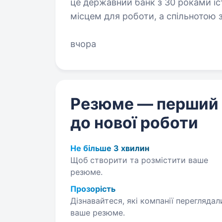
це державний банк з 30 роками іст
місцем для роботи, а спільнотою
місії — створювати сенси, щоб зд
вчора
Резюме — перший
до нової роботи
Не більше 3 хвилин
Щоб створити та розмістити ваше
резюме.
Прозорість
Дізнавайтеся, які компанії переглядал
ваше резюме.