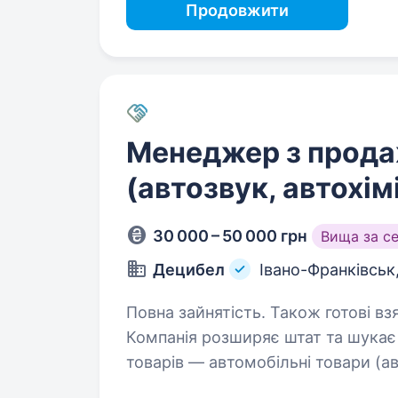
Продовжити
Менеджер з прода
(автозвук, автохім
30 000 – 50 000 грн
Вища за с
Децибел
Івано-Франківськ
Повна зайнятість. Також готові вз
Компанія розширяє штат та шукає
товарів — автомобільні товари (ав
Навички продажника Вміння активно продавати Комунікабельність