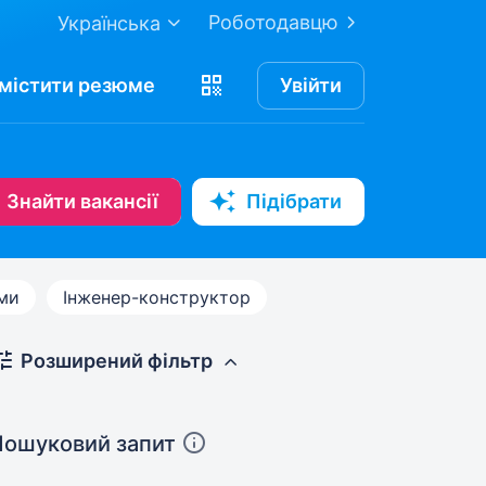
Роботодавцю
Українська
містити
резюме
Увійти
Знайти вакансії
Підібрати
ами
Інженер-конструктор
Розширений фільтр
Пошуковий запит