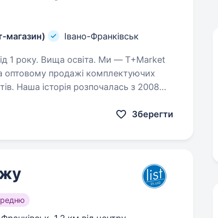
т-магазин)
Івано-Франківськ
. Вища освіта. Ми — Т+Market
 на оптовому продажі комплектуючих
тів. Наша історія розпочалась з 2008
офесіоналів ми стрімко розвиваємось,…
Зберегти
ажу
ередню