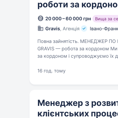
роботи за кордон
20 000 – 60 000 грн
Вища за с
Gravis
, Агенція
Івано-Франк
Повна зайнятість. МЕНЕДЖЕР ПО ПРОДАЖАМ (ОФЛАЙН) Компанія:
GRAVIS — робота за кордоном Ми
за кордоном і супроводжуємо їх д
шукаємо в команду менеджера п
16 год. тому
Менеджер з розви
клієнтських проце