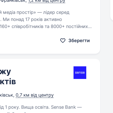
-Франківськ,
1,2 км від центру
. Ми понад 17 років активно
160+ співробітників та 8000+ постійних
a…
Зберегти
ажу
ктів
ківськ,
0,7 км від центру
у. Вища освіта. Sense Bank —