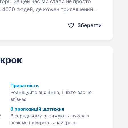
орії. За цей час ми стали не просто
 з 4000 людей, де кожен присвячений
ійснювались мрії українців. Шукаємо…
Зберегти
 крок
Приватність
Розміщуйте анонімно, і ніхто вас не
впізнає.
8 пропозицій щотижня
и
В середньому отримують шукачі з
резюме і обирають найкращі.