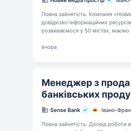
Новий медіа простір
Івано
Повна зайнятість. Компанія «Новий медіа простір» — лідер серед
довідково-інформаційних ресурсів
розвиваємося у 50 містах, маємо 
клієнтів. Наш продукт- це List.in.u
вчора
Менеджер з прод
банківських проду
Sense Bank
Івано-Фран
Повна зайнятість. Досвід роботи від 1 рок