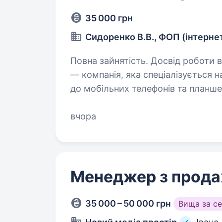
35 000 грн
Сидоренко В.В., ФОП (інтерне
Повна зайнятість. Досвід роботи від 1 року
— компанія, яка спеціалізується
до мобільних телефонів та планше
року та завдяки нашій команді пр
вчора
Менеджер з прод
35 000 – 50 000 грн
Вища за с