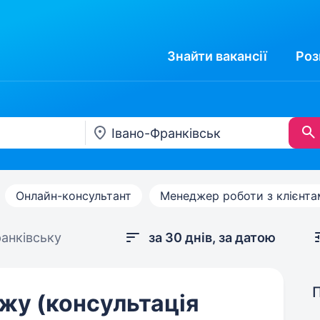
Знайти
вакансії
Роз
Онлайн-консультант
Менеджер роботи з клієнт
ранківську
за 30 днів, за датою
жу (консультація