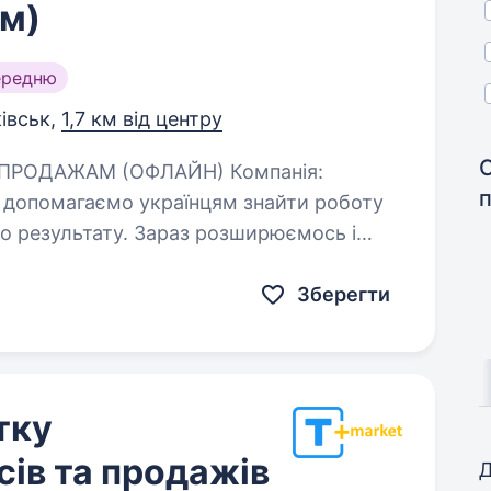
ом)
ередню
івськ,
1,7 км від центру
 допомагаємо українцям знайти роботу
о результату. Зараз розширюємось і
о продажам…
Зберегти
тку
сів та продажів
Д