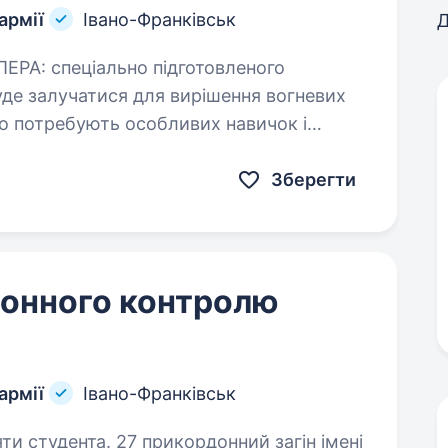
армії
Івано-Франківськ
Д
уде залучатися для вирішення вогневих
 що потребують особливих навичок і
Зберегти
донного контролю
армії
Івано-Франківськ
кордонний загін імені