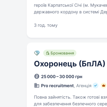
героїв Карпатської Січі (м. Мукач
державного кордону в системі Де
виконує завдання щодо забезпеч
3 год. тому
Бронювання
Охоронець (БпЛА)
25 000 – 30 000 грн
Pro recruitment
, Агенція
Повна зайнятість. Також готові взяти студента. Ми 
для забезпечення безпечного сер