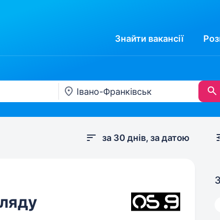
Знайти
вакансії
Роз
за 30 днів, за датою
З
гляду