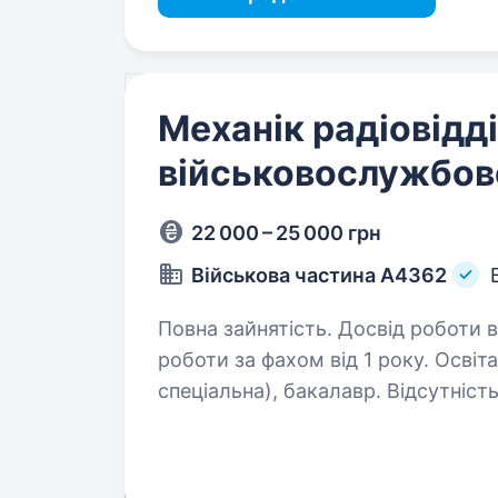
Механік радіовідд
військовослужбов
22 000 – 25 000 грн
Військова частина А4362
Повна зайнятість. Досвід роботи від 1 року. Повна зай
роботи за фахом від 1 року. Осві
спеціальна), бакалавр. Відсутніст