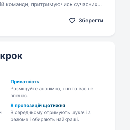
окій команди, притримуючись сучасних
аме вас, якщо: ви відповідальна…
Зберегти
 крок
Приватність
Розміщуйте анонімно, і ніхто вас не
впізнає.
8 пропозицій щотижня
и
В середньому отримують шукачі з
резюме і обирають найкращі.