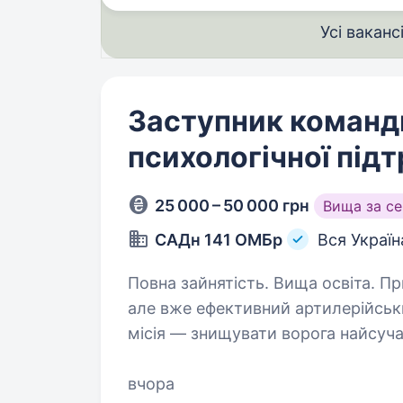
Усі ваканс
Заступник команди
психологічної під
25 000 – 50 000 грн
Вища за с
САДн 141 ОМБр
Вся Україн
Повна зайнятість. Вища освіта. Привіт! Ми — САДн 141 ОМБр, молодий,
але вже ефективний артилерійськ
місія — знищувати ворога найсу
одного та цінуючи кожне життя. 
вчора