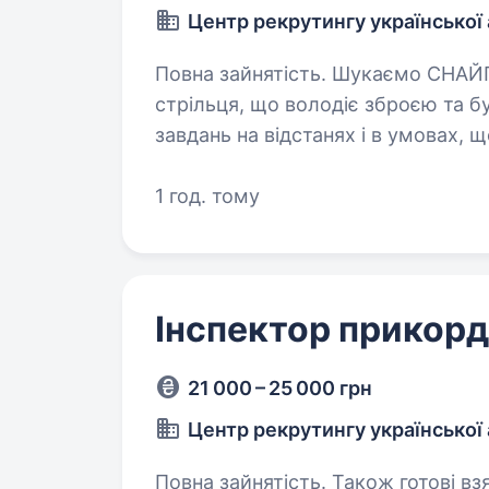
Центр рекрутингу української 
Повна зайнятість. Шукаємо СНАЙПЕРА: спеціально підготовленого
стрільця, що володіє зброєю та б
завдань на відстанях і в умовах,
високого рівня індивідуальної…
1 год. тому
Інспектор прикор
21 000 – 25 000 грн
Центр рекрутингу української 
Повна зайнятість. Також готові взяти студента. 27 при