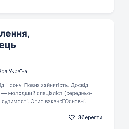
ілення,
ець
Вся Україна
нятість. Досвід
та — молодший спеціаліст (середньо-
ь судимості. Опис вакансіїОсновні
обов’язки: Перевіряти стан діючого зв’язку; Виконувати…
Зберегти