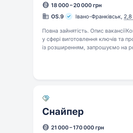
18 000 – 20 000 грн
OS.9
Івано-Франківськ,
2,8
Повна зайнятість. Опис вакансіїКомпанія «OS.9» — провідна компанія
у сфері виготовлення ключів та про
із розширенням, запрошуємо на р
роботи: Неважка офісна…
Снайпер
21 000 – 170 000 грн