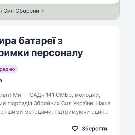
ії Сил
Оборони
ра батареї з
тримки персоналу
ередню
а
ий підрозділ Збройних Сил України. Наша
часнішими методами, підтримуючи один
Ми прагнемо…
Зберегти