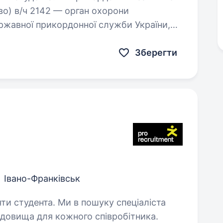
ево) в/ч 2142 — орган охорони
ржавної прикордонної служби України,
ення недоторканності державного…
Зберегти
Івано-Франківськ
в пошуку спеціаліста
едовища для кожного співробітника.