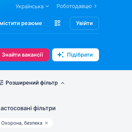
Роботодавцю
Українська
містити
резюме
Увійти
Знайти вакансії
Підібрати
Розширений фільтр
астосовані фільтри
Охорона, безпека