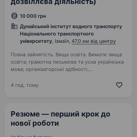
дозвіллєва діяльність)
10 000 грн
Дунайський інститут водного транспорту
Національного транспортного
університету
, Ізмаїл,
47,0 км від центру
Повна зайнятість. Вища освіта. Вимоги: вища
освіта; грамотна письмова та усна українська
мова; організаторські здібності,
відповідальність, комунікабельність; досвід
роботи з молоддю або у сфері комунікацій
4 год. тому
буде перевагою. Умови роботи:…
Резюме — перший крок
до
нової роботи