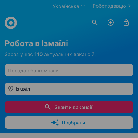
Роботодавцю
Українська
Робота в Ізмаїлі
Зараз у нас
110
актуальних вакансій.
Посада або компанія
Ізмаїл
Знайти вакансії
Підібрати