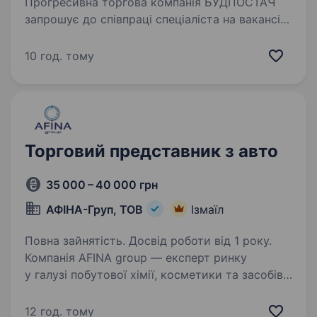
Прогресивна торгова компанія БУДПОСТАЧ
запрошує до співпраці спеціаліста на вакансію
Торговий представник!Вимоги: БАЖАНО
Досвід продажу категорій непроводольчого
10 год. тому
сегменту. Наявність власного авто!
Амбіційність,…
Торговий представник з авто
35 000 – 40 000 грн
АФІНА-Груп, ТОВ
Ізмаїл
Повна зайнятість. Досвід роботи від 1 року.
Компанія AFINA group — експерт ринку
у галузі побутової хімії, косметики та засобів
гігієни. 20 років наш бізнес забезпечує країну
якісними товарами, має динамічний розвиток
12 год. тому