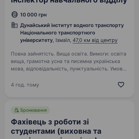
10 000 грн
Дунайський інститут водного транспорту
Національного транспортного
університету
, Ізмаїл,
47,0 км від центру
Повна зайнятість. Вища освіта. Вимоги: освіта
вища, грамотна усна та писемна українська
мова, відповідальність, пунктуальність. Умови
роботи: заробітна плата — 10 000 грн; робочі
дні: понеділок-п'ятниця; тривалість робочого
4 год. тому
дня — 8 годин…
Бронювання
Фахівець з роботи зі
студентами (виховна та