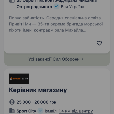
35 ОБрМП ім. контр-адмірала Михайла
Остроградського
Вся Україна
Повна зайнятість. Середня спеціальна освіта.
Привіт! Ми — 35-та окрема бригада морської
піхоти імені контрадмірала Михайла
Остроградського, команда відважних і
професійних воїнів, які стоять на захисті
України там, де земля зустрічається з морем.
Якщо ти прагнеш…
Усі вакансії Сил
Оборони
Керівник магазину
25 000 – 26 000 грн
Sport City
Ізмаїл,
1,4 км від центру