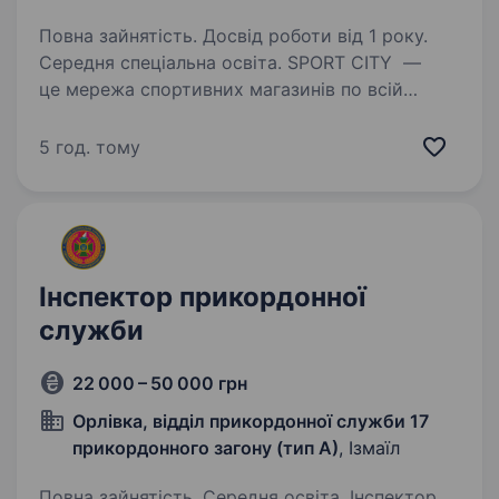
Повна зайнятість. Досвід роботи від 1 року.
Середня спеціальна освіта. SPORT CITY —
це мережа спортивних магазинів по всій
Україні. Сьогодні ми об'єднуємо 42 магазини
у понад 32 містах і продовжуємо розвиватися,
5 год. тому
відкриваючи нові можливості для
співробітників. Чому варто працювати…
Інспектор прикордонної
служби
22 000 – 50 000 грн
Орлівка, відділ прикордонної служби 17
прикордонного загону (тип А)
, Ізмаїл
Повна зайнятість. Середня освіта. Інспектор