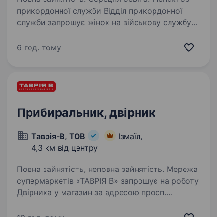
прикордонної служби Відділ прикордонної
служби запрошує жінок на військову службу
за контрактом на посаду інспектора
прикордонної служби. Основні обов’язки:
6 год. тому
здійснення прикордонного контролю осіб
та транспортних…
Прибиральник, двірник
Таврія-В, ТОВ
Ізмаїл,
4,3 км від центру
Повна зайнятість, неповна зайнятість. Мережа
супермаркетів «ТАВРІЯ В» запрошує на роботу
Двірника у магазин за адресою просп.
Незалежності, 181, прибиральника у магазин
за адресою вул. Європейська, 12, Наша