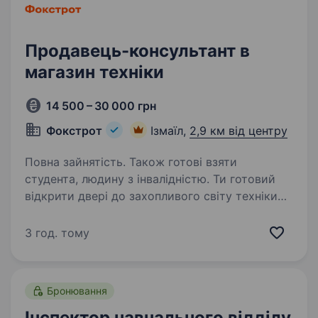
Продавець-консультант в
магазин техніки
14 500 – 30 000 грн
Фокстрот
Ізмаїл,
2,9 км від центру
Повна зайнятість. Також готові взяти
студента, людину з інвалідністю. Ти готовий
відкрити двері до захопливого світу техніки
та електроніки? Тобі подобаються гаджети, і
ти хочеш стати справжнім експертом у цьому
3 год. тому
напрямку? Тоді ця вакансія саме для Тебе!
Фокстрот — це лідер українського…
Бронювання
Інспектор навчального відділу