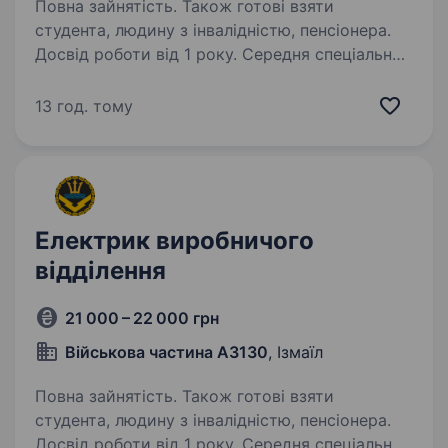
Повна зайнятість. Також готові взяти
студента, людину з інвалідністю, пенсіонера.
Досвід роботи від 1 року. Середня спеціальна
освіта. Вимоги: підписання військового
контракту Вік від 18−45 років. Середня
13 год. тому
спеціальна освіта. Досвід роботи від 1 року.
Знання та навички обслуговування та ремонту
автомобільної техніки. Умови роботи:
Обговорюються…
Електрик виробничого
відділення
21 000 – 22 000 грн
Військова частина А3130
, Ізмаїл
Повна зайнятість. Також готові взяти
студента, людину з інвалідністю, пенсіонера.
Досвід роботи від 1 року. Середня спеціальна