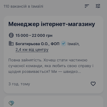
110 вакансій
в Ізмаїлі
Менеджер інтернет-магазину
15 000 – 22 000 грн
Богатирьова О.О., ФОП
Ізмаїл,
2,4 км від центру
Повна зайнятість. Хочеш стати частиною
сучасної команди, яка любить свою справу і
щодня розвивається? Ми — швидко
зростаючий інтернет-магазин, що працює
з любов’ю до клієнтів і якості сервісу.
3 год. тому
Шукаємо менеджера, який вміє поєднувати…