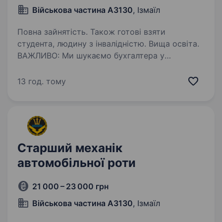
Військова частина А3130
, Ізмаїл
Повна зайнятість. Також готові взяти
студента, людину з інвалідністю. Вища освіта.
ВАЖЛИВО: Ми шукаємо бухгалтера у
військову частину (Ізмаїл). (робота в кабінеті,
в штабі!) (можливо як на контракт, так і
13 год. тому
на цивільну посаду: зарплата для
військового — від 20 000 грн зарплата для
цивільного працівника —…
Старший механік
автомобільної роти
21 000 – 23 000 грн
Військова частина А3130
, Ізмаїл