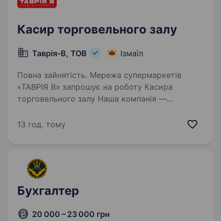
Касир торговельного залу
Таврія-В, ТОВ
Ізмаїл
Повна зайнятість. Мережа супермаркетів
«ТАВРІЯ В» запрошує на роботу Касира
торговельного залу Наша компанія —
це величезна команда людей і постійно
зростаюча кількість торгових об'єктів. Кого
13 год. тому
ми шукаємо? Енергійних людей, які готові…
Бухгалтер
20 000 – 23 000 грн