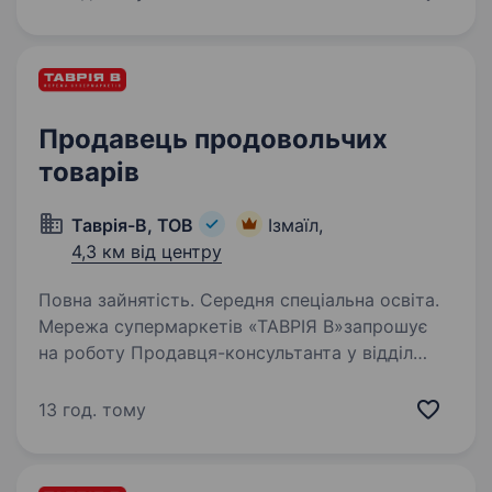
та щороку посилює свої позиції, як у…
Продавець продовольчих
товарів
Таврія-В, ТОВ
Ізмаїл,
4,3 км від центру
Повна зайнятість. Середня спеціальна освіта.
Мережа супермаркетів «ТАВРІЯ В»запрошує
на роботу Продавця-консультанта у відділ
ГАСТРОНОМІЯ за адресою проспект
Незалежності, 181. Наша компанія —
13 год. тому
це величезна команда людей і постійно
зростаюча кількість торгових…