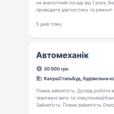
на аналогічній посаді від 1 року Знання автомобільної електрики Вміння
проводити діагностику та ремонт 
техніки Відповідальність та ув
5 днів тому
Автомеханік
30 000 грн
КалушСтальБуд, будівельна к
Повна зайнятість. Досвід роботи від 2 років. Авто
(вантажні авто та спецтехніка)Ком
Зайнятість: Повна зайнятість Опи
запрошує до своєї команди досвід