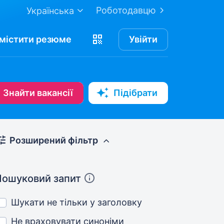
Роботодавцю
Українська
містити
резюме
Увійти
Знайти вакансії
Підібрати
Розширений фільтр
Пошуковий запит
Шукати не тільки у заголовку
Не враховувати синоніми