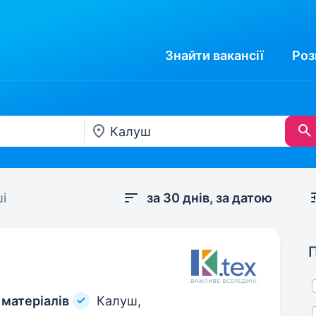
Знайти
вакансії
Роз
і
за 30 днів, за датою
 матеріалів
Калуш,