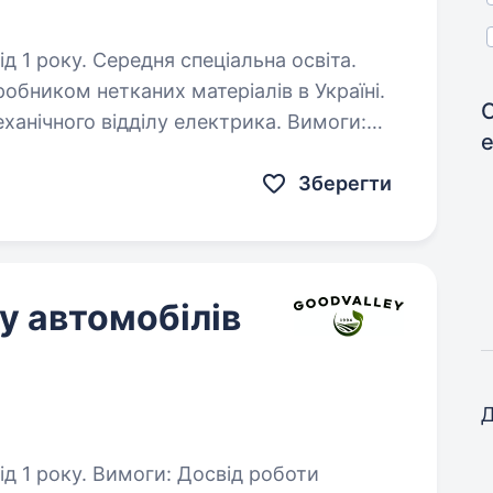
д 1 року. Середня спеціальна освіта.
обником нетканих матеріалів в Україні.
анічного відділу електрика. Вимоги:
; досвід КІПіА;
Зберегти
у автомобілів
Д
 Досвід роботи