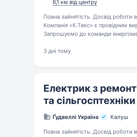
6,1 км від центру
Повна зайнятість. Досвід роботи ві
Компанія «К.Текс» є провідним вир
Запрошуємо до команди енергомех
досвід роботи за спеціальністю обов’язковий
відповідальність…
3 дні тому
Електрик з ремонт
та сільгосптехніки
Ґудвеллі Україна
Калуш
Повна зайнятість. Досвід роботи від 1 року. Вимоги: