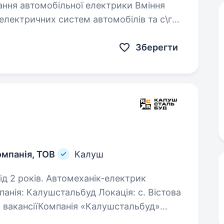
електричних систем автомобілів та с\г
ажність до деталей…
Зберегти
омпанія, ТОВ
Калуш
механік-електрик
панія: Калушстальбуд Локація: с. Вістова
с вакансіїКомпанія «Калушстальбуд»
ченого та відповідального…