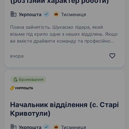
(роз'їзний характер роботи)
Укрпошта
Тисмениця
Повна зайнятість. Шукаємо лідера, який
візьме під крило одне з наших відділень. Якщо
ви вмієте драйвити команду та професійно
працювати з клієнтами — ми чекаємо саме
на вас. Ваша роль у команді: Керувати
вчора
роботою відділення та виконувати…
Бронювання
Начальник відділення (с. Старі
Кривотули)
Укрпошта
Тисмениця