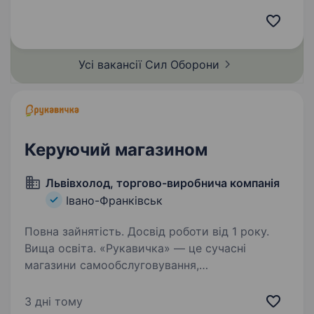
лідера, який очолить медійний напрямок
підрозділу та зафіксує нашу історію перемоги
крізь фото, відео та тексти. Обов’язки:…
Усі вакансії Сил
Оборони
Керуючий магазином
Львівхолод, торгово-виробнича компанія
Івано-Франківськ
Повна зайнятість. Досвід роботи від 1 року.
Вища освіта. «Рукавичка» — це сучасні
магазини самообслуговування,
де поєднюються українська гостинність
та найкращі західні практики ритейлу.
3 дні тому