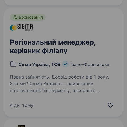
Бронювання
Регіональний менеджер,
керівник філіалу
Сігма Україна, ТОВ
Івано-Франківськ
Повна зайнятість. Досвід роботи від 1 року.
Хто ми? Сігма Україна — найбільший
постачальник інструменту, насосного
обладнання та сантехніки з 30-річним
досвідом. Ми працюємо у різних каналах
4 дні тому
збуту: дистрибуція, прямі продажі, мережеві
магазини, корпоративні…