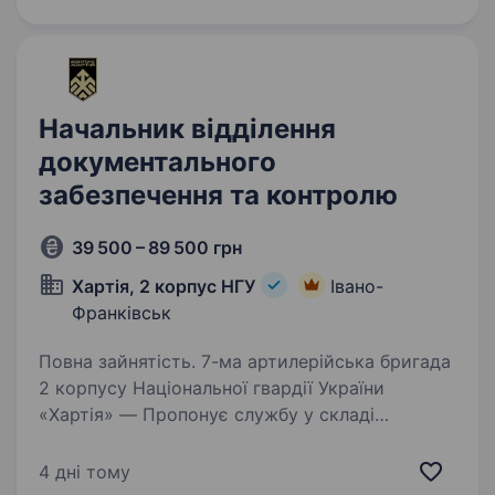
Ми активно розвиваємося та запрошуємо
до команди активних і вмотивованих людей,
які…
Начальник відділення
документального
забезпечення та контролю
39 500 – 89 500 грн
Хартія, 2 корпус НГУ
Івано-
Франківськ
Повна зайнятість. 7-ма артилерійська бригада
2 корпусу Національної гвардії України
«Хартія» — Пропонує службу у складі
ефективного та сучасного військового
підрозділу з якісним навчанням, підготовкою,
4 дні тому
та можливістю професійного…