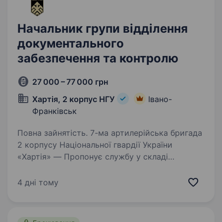
Начальник групи відділення
документального
забезпечення та контролю
27 000 – 77 000 грн
Хартія, 2 корпус НГУ
Івано-
Франківськ
Повна зайнятість. 7-ма артилерійська бригада
2 корпусу Національної гвардії України
«Хартія» — Пропонує службу у складі
ефективного та сучасного військового
підрозділу з якісним навчанням, підготовкою,
4 дні тому
та можливістю професійного…