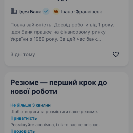
Ідея Банк
Івано-Франківськ
Повна зайнятість. Досвід роботи від 1 року.
Ідея Банк працює на фінансовому ринку
України з 1989 року. За цей час банк
зарекомендував себе як надійний фінансовий
партнер для клієнтів. Наша справжня
3 дні тому
цінність — Команда, що надихає та дбає про
розвиток персоналу,…
Резюме — перший крок
до
нової роботи
Не більше 3 хвилин
Щоб створити та розмістити ваше
резюме.
Приватність
Розміщуйте анонімно, і ніхто вас не впізнає.
Прозорість