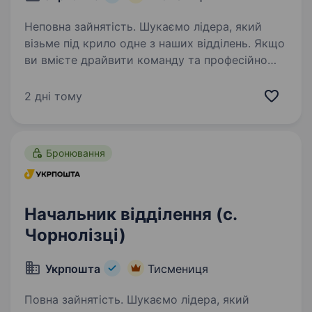
Неповна зайнятість. Шукаємо лідера, який
візьме під крило одне з наших відділень. Якщо
ви вмієте драйвити команду та професійно
працювати з клієнтами — ми чекаємо саме
на вас. Ваша роль у команді: Керувати
2 дні тому
роботою відділення та виконувати…
Бронювання
Начальник відділення (с.
Чорнолізці)
Укрпошта
Тисмениця
Повна зайнятість. Шукаємо лідера, який