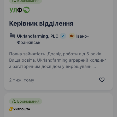
Бронювання
Керівник відділення
Ukrlandfarming, PLC
Івано-
Франківськ
Повна зайнятість. Досвід роботи від 5 років.
Вища освіта. Ukrlandfarming аграрний холдинг
з багаторічним досвідом у вирощуванні
сільськогосподарських культур. Наші
підприємства успішно працюють у різних
2 тиж. тому
регіонах України, впроваджуючи сучасні
агротехнології та дотримуючи…
Бронювання