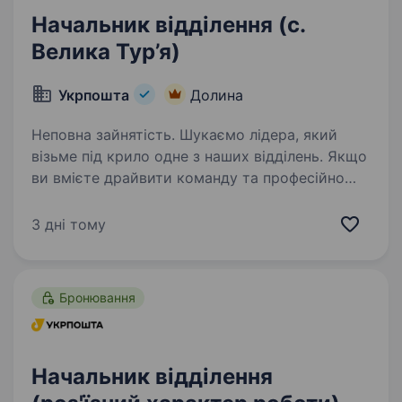
Начальник відділення (с.
Велика Тур’я)
Укрпошта
Долина
Неповна зайнятість. Шукаємо лідера, який
візьме під крило одне з наших відділень. Якщо
ви вмієте драйвити команду та професійно
працювати з клієнтами — ми чекаємо саме
на вас. Ваша роль у команді: Керувати
3 дні тому
роботою відділення та виконувати…
Бронювання
Начальник відділення