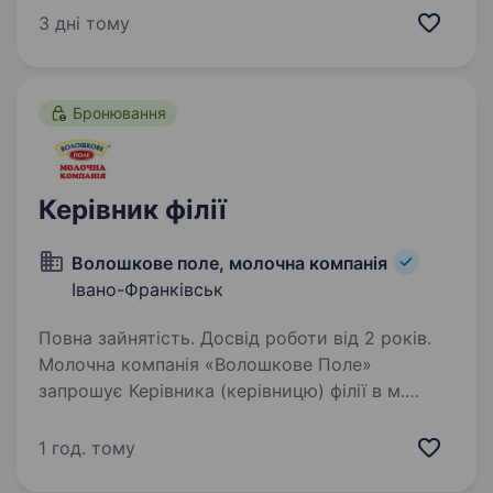
на вас. Ваша роль у команді: Керувати
3 дні тому
роботою відділення та виконувати…
Бронювання
Керівник філії
Волошкове поле, молочна компанія
Івано-Франківськ
Повна зайнятість. Досвід роботи від 2 років.
Молочна компанія «Волошкове Поле»
запрошує Керівника (керівницю) філії в м.
Івано-Франківськ. Умови роботи: офіційне
працевлаштування; можливість бронювання;
1 год. тому
своєчасна виплата заробітної плати;