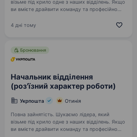
візьме під крило одне з наших відділень. Якщо
ви вмієте драйвити команду та професійно
працювати з клієнтами — ми чекаємо саме
на вас. Ваша роль у команді: Керувати
4 дні тому
роботою відділення та виконувати…
Бронювання
Начальник відділення
(роз'їзний характер роботи)
Укрпошта
Отинія
Повна зайнятість. Шукаємо лідера, який
візьме під крило одне з наших відділень. Якщо
ви вмієте драйвити команду та професійно
працювати з клієнтами — ми чекаємо саме