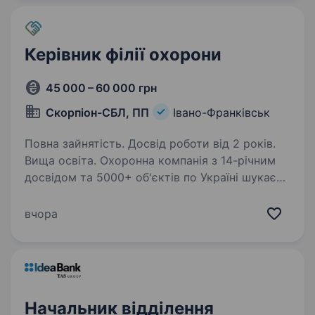
компенсація…
Керівник філії охорони
45 000 – 60 000 грн
Скорпіон-СБЛ, ПП
Івано-Франківськ
Повна зайнятість. Досвід роботи від 2 років.
Вища освіта. Охоронна компанія з 14-річним
досвідом та 5000+ об'єктів по Україні шукає
керівника для діючої філії в Івано-Франківську.
Філія вже працює — є команда, є клієнти, є
вчора
процеси. Шукаємо людину, яка візьме
це в руки…
Начальник відділення