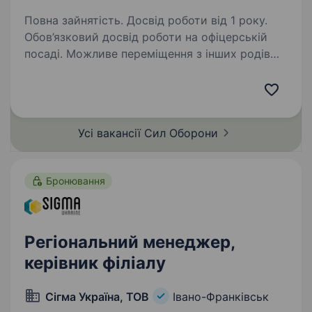
Повна зайнятість. Досвід роботи від 1 року.
Обов’язковий досвід роботи на офіцерській
посаді. Можливе переміщення з інших родів
та видів ЗСУ або мобілізація за наявності
відповідного військового звання. 38-ма
окрема бригада морської піхоти — елітний
підрозділ…
Усі вакансії Сил
Оборони
Бронювання
Регіональний менеджер,
керівник філіалу
Сігма Україна, ТОВ
Івано-Франківськ