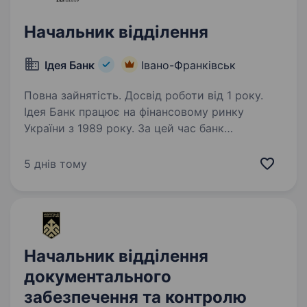
Начальник відділення
Ідея Банк
Івано-Франківськ
Повна зайнятість. Досвід роботи від 1 року.
Ідея Банк працює на фінансовому ринку
України з 1989 року. За цей час банк
зарекомендував себе як надійний фінансовий
партнер для клієнтів. Наша справжня
5 днів тому
цінність — Команда, що надихає та дбає про
розвиток персоналу,…
Начальник відділення
документального
забезпечення та контролю