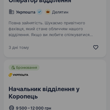
Оператор відділення
Укрпошта
Делятин
Повна зайнятість. Шукаємо привітного
фахівця, який стане обличчям нашого
відділення. Якщо ви любите спілкуватися
з людьми та готові допомагати клієнтам —
ми чекаємо саме на вас! Ваша роль у команді:
3 дні тому
Приймати та видавати поштові…
Бронювання
Начальник відділення у
Коропець
9 500 – 12 000 грн