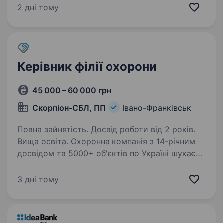
працевлаштування; можливість бронювання;
2 дні тому
своєчасна виплата заробітної плати;
компенсація…
Керівник філії охорони
45 000 – 60 000 грн
Скорпіон-СБЛ, ПП
Івано-Франківськ
Повна зайнятість. Досвід роботи від 2 років.
Вища освіта. Охоронна компанія з 14-річним
досвідом та 5000+ об'єктів по Україні шукає
керівника для діючої філії в Івано-Франківську.
Філія вже працює — є команда, є клієнти, є
3 дні тому
процеси. Шукаємо людину, яка візьме
це в руки…