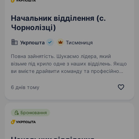
Начальник відділення (с.
Чорнолізці)
Укрпошта
Тисмениця
Повна зайнятість. Шукаємо лідера, який
візьме під крило одне з наших відділень. Якщо
ви вмієте драйвити команду та професійно
працювати з клієнтами — ми чекаємо саме
на вас. Ваша роль у команді: Керувати
6 днів тому
роботою відділення та виконувати…
Бронювання