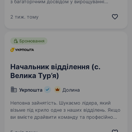
з багаторічним досвідом у вирощуванні
сільськогосподарських культур. Наші
підприємства успішно працюють у різних
2 тиж. тому
регіонах України, впроваджуючи сучасні
агротехнології та дотримуючи…
Бронювання
Начальник відділення (с.
Велика Тур’я)
Укрпошта
Долина
Неповна зайнятість. Шукаємо лідера, який
візьме під крило одне з наших відділень. Якщо
ви вмієте драйвити команду та професійно
працювати з клієнтами — ми чекаємо саме
на вас. Ваша роль у команді: Керувати