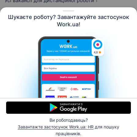
Усі вакансії для дистанційної роботи
Шукаєте роботу? Завантажуйте застосунок
Work.ua!
Українська
Ресурси
Контакти
Про нас
Кар’єра
Новини Work.ua
Допомога
Умови використання
Роботодавцю
Ви роботодавець?
© 2006–2026 Work.ua. Сервіс пошуку роботи №1 в
Завантажте застосунок Work.ua: HR
для пошуку
Україні.
працівників.