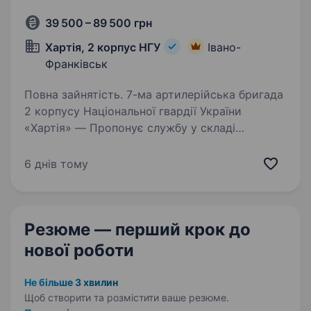
39 500 – 89 500 грн
Хартія, 2 корпус НГУ
Івано-
Франківськ
Повна зайнятість. 7-ма артилерійська бригада
2 корпусу Національної гвардії України
«Хартія» — Пропонує службу у складі
ефективного та сучасного військового
підрозділу з якісним навчанням, підготовкою,
6 днів тому
та можливістю професійного…
Резюме — перший крок
до
нової роботи
Не більше 3 хвилин
Щоб створити та розмістити ваше
резюме.