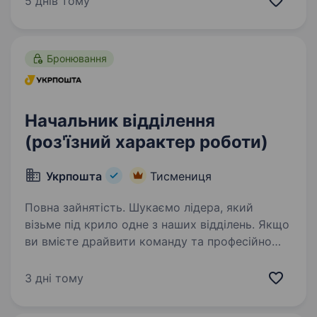
5 днів тому
роботою відділення та виконувати…
Бронювання
Начальник відділення
(роз'їзний характер роботи)
Укрпошта
Тисмениця
Повна зайнятість. Шукаємо лідера, який
візьме під крило одне з наших відділень. Якщо
ви вмієте драйвити команду та професійно
працювати з клієнтами — ми чекаємо саме
на вас. Ваша роль у команді: Керувати
3 дні тому
роботою відділення та виконувати…