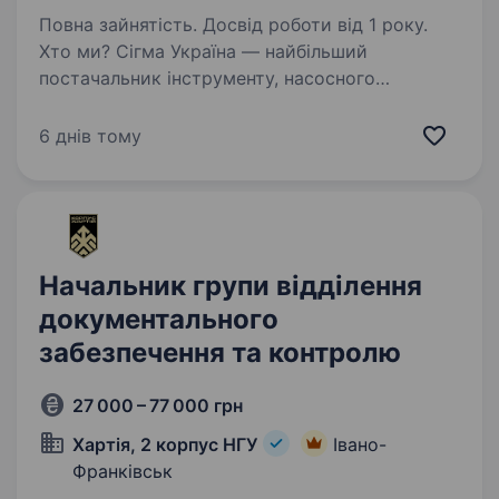
Повна зайнятість. Досвід роботи від 1 року.
Хто ми? Сігма Україна — найбільший
постачальник інструменту, насосного
обладнання та сантехніки з 30-річним
досвідом. Ми працюємо у різних каналах
6 днів тому
збуту: дистрибуція, прямі продажі, мережеві
магазини, корпоративні…
Начальник групи відділення
документального
забезпечення та контролю
27 000 – 77 000 грн
Хартія, 2 корпус НГУ
Івано-
Франківськ