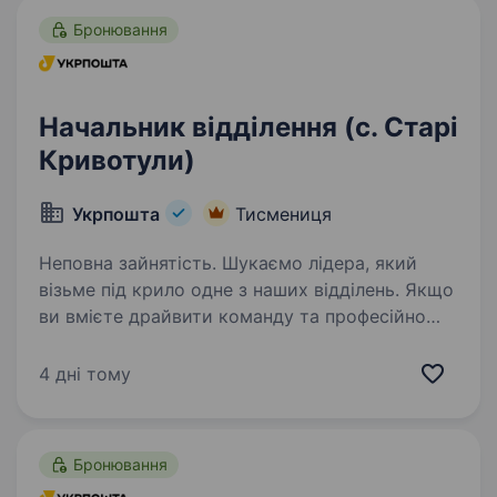
Бронювання
Начальник відділення (с. Старі
Кривотули)
Укрпошта
Тисмениця
Неповна зайнятість. Шукаємо лідера, який
візьме під крило одне з наших відділень. Якщо
ви вмієте драйвити команду та професійно
працювати з клієнтами — ми чекаємо саме
на вас. Ваша роль у команді: Керувати
4 дні тому
роботою відділення та виконувати…
Бронювання