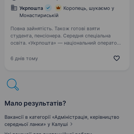
Укрпошта
Коропець, шукаємо у
Монастириській
Повна зайнятість. Також готові взяти
студента, пенсіонера. Середня спеціальна
освіта. «Укрпошта» — національний оператор
поштового зв’язку, надійний та відповідальний
роботодавець. Сьогодні команда «Укрпошти»
6 днів тому
— це фахівці, які руйнують стереотипи,
щоденно працюють над підвищенням
ефективності логістичних…
Мало результатів?
Вакансії в категорії «Адмiнiстрацiя, керівництво
середньої ланки»
у Калуші