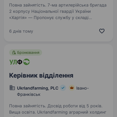
Повна зайнятість. 7-ма артилерійська бригада
2 корпусу Національної гвардії України
«Хартія» — Пропонує службу у складі
ефективного та сучасного військового
підрозділу з якісним навчанням, підготовкою,
6 днів тому
та можливістю професійного…
Бронювання
Керівник відділення
Ukrlandfarming, PLC
Івано-
Франківськ
Повна зайнятість. Досвід роботи від 5 років.
Вища освіта. Ukrlandfarming аграрний холдинг