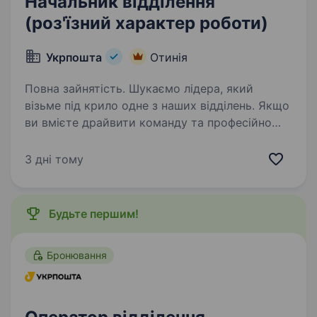
Начальник відділення
(роз'їзний характер роботи)
Укрпошта
Отинія
Повна зайнятість. Шукаємо лідера, який
візьме під крило одне з наших відділень. Якщо
ви вмієте драйвити команду та професійно
працювати з клієнтами — ми чекаємо саме
на вас. Ваша роль у команді: Керувати
3 дні тому
роботою відділення та виконувати…
Будьте першим!
Бронювання