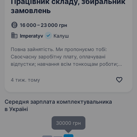
Працівник складу, збиральник
замовлень
16 000 – 23 000 грн
Imperatyv
Калуш
Повна зайнятість. Ми пропонуємо тобі:
Своєчасну заробітну плату, оплачувані
відпустки; навчання всім тонкощам роботи;
дружній колектив; можливість кар'єрного
зростання; ЗАБЕЗПЕЧУЄМО ЖИТЛОМ НА
4 тиж. тому
ТЕРИТОРІЇ ЗАВОДУ БЕЗКОШТОВНО;…
Середня зарплата комплектувальника
в Україні
30000 грн