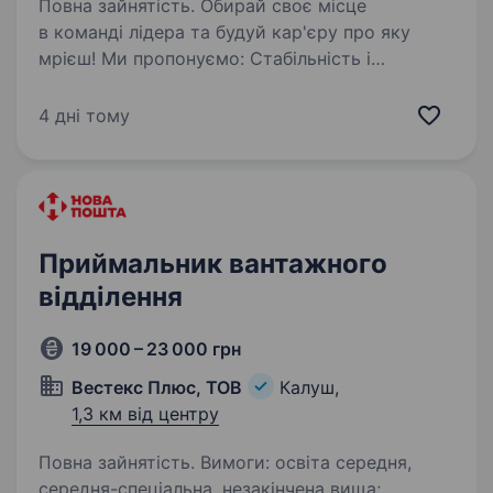
Повна зайнятість. Обирай своє місце
в команді лідера та будуй кар'єру про яку
мрієш! Ми пропонуємо: Стабільність і
впевненість — в АТБ зарплата завжди вчасно і
ти це відчуєш. Офіційне працевлаштування —
4 дні тому
все тільки згідно з законодавством,…
Приймальник вантажного
відділення
19 000 – 23 000 грн
Вестекс Плюс, ТОВ
Калуш,
1,3 км від центру
Повна зайнятість. Вимоги: освіта середня,
середня-спеціальна, незакінчена вища;