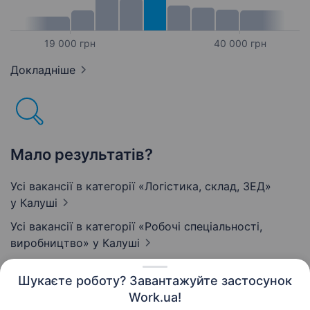
19 000 грн
40 000 грн
Докладніше
Мало результатів?
Усі вакансії в категорії «Логістика, склад, ЗЕД»
у Калуші
Усі вакансії в категорії «Робочі спеціальності,
виробництво»
у Калуші
Шукаєте роботу? Завантажуйте застосунок
Work.ua!