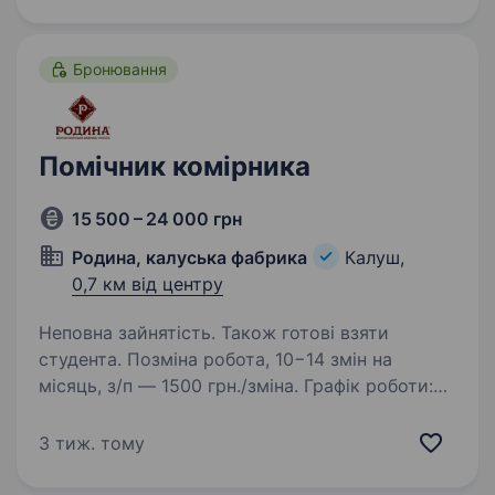
працювало як годинник Обов’язки: Прийом
та розвантаження…
Бронювання
Помічник комірника
15 500 – 24 000 грн
Родина, калуська фабрика
Калуш,
0,7 км від центру
Неповна зайнятість. Також готові взяти
студента. Позміна робота, 10−14 змін на
місяць, з/п — 1500 грн./зміна. Графік роботи:
18:00 — 8:00 / дві доби вихідні. За деталями
будь ласка звертатись за тел. 0958629126
3 тиж. тому
Задачі: Контроль за складом та розміщенням
готової…