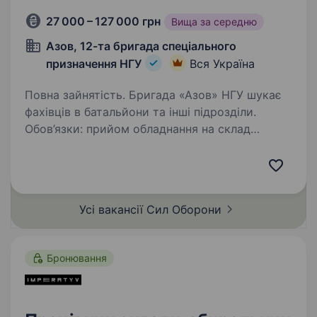
27 000 – 127 000 грн
Вища за середню
Азов, 12-та бригада спеціального
призначення НГУ
Вся Україна
Повна зайнятість. Бригада «Азов» НГУ шукає
фахівців в батальйони та інші підрозділи.
Обов’язки: прийом обладнання на склад
та введення у базу даних; формування заявки
підрозділів; видача обладнання підрозділам
та введення у базу…
Усі вакансії Сил
Оборони
Бронювання