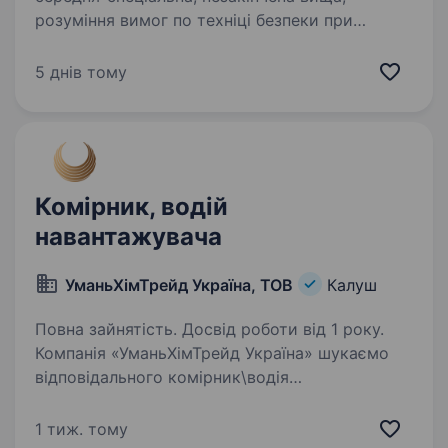
розуміння вимог по техніці безпеки при
проведенні завантажувально-
розвантажувальних робіт; вміння виконувати
5 днів тому
поставлені завдання; відповідальність,…
Комірник, водій
навантажувача
УманьХімТрейд Україна, ТОВ
Калуш
Повна зайнятість. Досвід роботи від 1 року.
Компанія «УманьХімТрейд Україна» шукаємо
відповідального комірник\водія
навантажувача у свою команду людину, якій
важливо, щоб усе було на своїх місцях і
1 тиж. тому