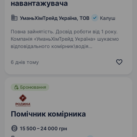
навантажувача
УманьХімТрейд Україна, ТОВ
Калуш
Повна зайнятість. Досвід роботи від 1 року.
Компанія «УманьХімТрейд Україна» шукаємо
відповідального комірник\водія
навантажувача у свою команду людину, якій
важливо, щоб усе було на своїх місцях і
6 днів тому
працювало як годинник Обов’язки: Прийом
та розвантаження…
Бронювання
Помічник комірника
15 500 – 24 000 грн