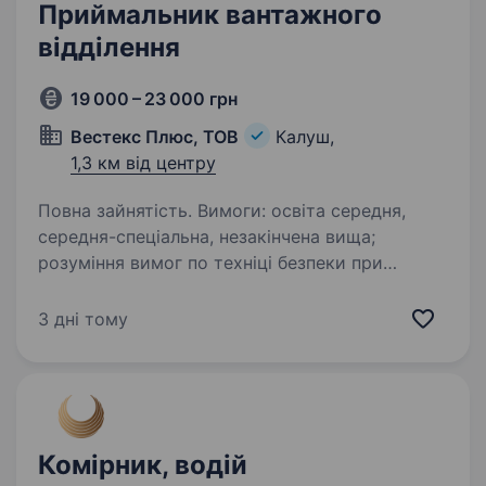
Приймальник вантажного
відділення
19 000 – 23 000 грн
Вестекс Плюс, ТОВ
Калуш,
1,3 км від центру
Повна зайнятість. Вимоги: освіта середня,
середня-спеціальна, незакінчена вища;
розуміння вимог по техніці безпеки при
проведенні завантажувально-
розвантажувальних робіт; вміння виконувати
3 дні тому
поставлені завдання; відповідальність,…
Комірник, водій