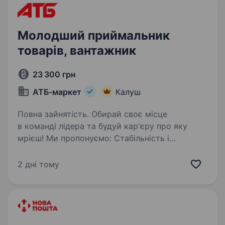
Молодший приймальник
товарів, вантажник
23 300 грн
АТБ-маркет
Калуш
Повна зайнятість. Обирай своє місце
в команді лідера та будуй кар'єру про яку
мрієш! Ми пропонуємо: Стабільність і
впевненість — в АТБ зарплата завжди вчасно і
ти це відчуєш. Офіційне працевлаштування —
2 дні тому
все тільки згідно з законодавством,…