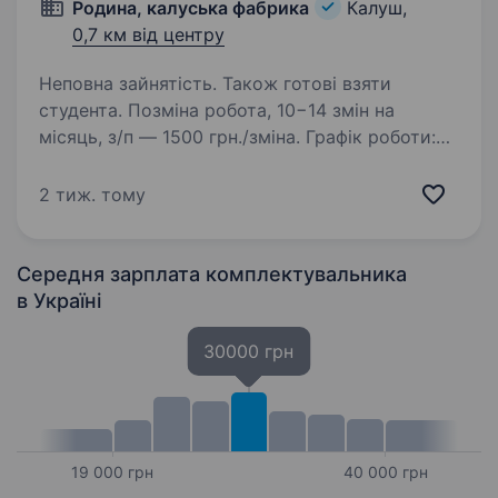
Родина, калуська фабрика
Калуш,
0,7 км від центру
Неповна зайнятість. Також готові взяти
студента. Позміна робота, 10−14 змін на
місяць, з/п — 1500 грн./зміна. Графік роботи:
18:00 — 8:00 / дві доби вихідні. За деталями
будь ласка звертатись за тел. 0958629126
2 тиж. тому
Задачі: Контроль за складом та розміщенням
готової…
Середня зарплата комплектувальника
в Україні
30000 грн
19 000 грн
40 000 грн