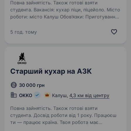
Повна зайнятість. Також готові взяти
студента. Вакансія: кухар піци, піцейоло. Місто
роботи: місто Калуш Обов’язки: Приготування
піци та інших страв відповідно
до технологічних карт і рецептів. Дотримання
5 год. тому
стандартів якості, смаку та подачі готової
продукції…
Старший кухар на АЗК
30 000 грн
OKKO
Калуш,
4,3 км від центру
Повна зайнятість. Також готові взяти
студента. Досвід роботи від 1 року. Працюєш
ти — працює країна. Твоя робота має
значення! Долучайся до команди ОККО,