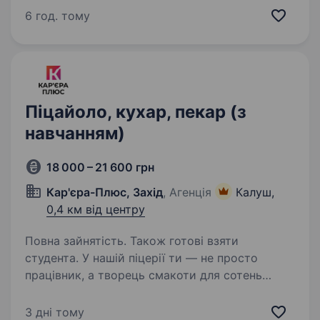
формуймо надійний тил нашої країни разом!
6 год. тому
ШукаємоСТАРШОГО КУХАРЯ НА АЗК!
Приєднуйся, бо ми: офіційно і швидко
приймаємо на роботу…
Піцайоло, кухар, пекар (з
навчанням)
18 000 – 21 600 грн
Кар'єра-Плюс, Захід
, Агенція
Калуш,
0,4 км від центру
Повна зайнятість. Також готові взяти
студента. У нашій піцерії ти — не просто
працівник, а творець смакоти для сотень
щасливих посмішок щодня. Тож ми шукаємо
у команду піцайоло, який готує не просто
3 дні тому