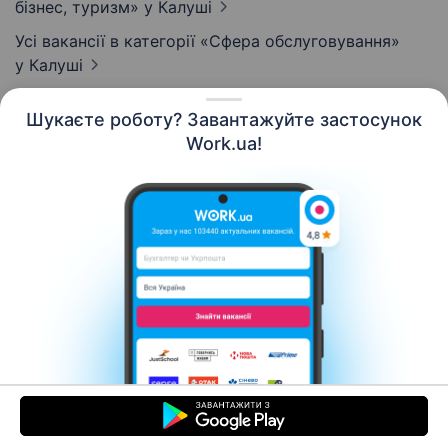
бізнес, туризм»
у Калуші
Усі вакансії в категорії «Сфера обслуговування»
у Калуші
Шукаєте роботу? Завантажуйте застосунок
Work.ua!
Українська
Ресурси
Контакти
Про нас
Кар’єра
Новини Work.ua
Допомога
Умови використання
Роботодавцю