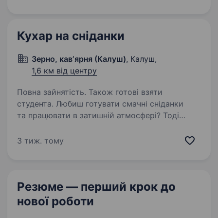
за рецептом, а з любов’ю. Обов’язки:
Приготування піци за технологічними…
Кухар на сніданки
Зерно, кавʼярня (Калуш)
, Калуш,
1,6 км від центру
Повна зайнятість. Також готові взяти
студента. Любиш готувати смачні сніданки
та працювати в затишній атмосфері? Тоді
ми шукаємо саме тебе! Графік роботи:
08:00−16:00 Що потрібно робити: готувати
3 тиж. тому
сніданки та страви згідно з меню;
підтримувати чистоту та порядок…
Резюме — перший крок
до
нової роботи