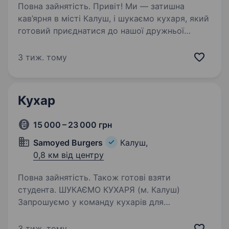
Повна зайнятість. Привіт! Ми — затишна
кав’ярня в місті Калуш, і шукаємо кухаря, який
готовий приєднатися до нашої дружньої
команди. Якщо ти любиш готувати, хочеш
розвиватися у сфері кулінарії та працювати
3 тиж. тому
в комфортній атмосфері…
Кухар
15 000 – 23 000 грн
Samoyed Burgers
Калуш,
0,8 км від центру
Повна зайнятість. Також готові взяти
студента. ШУКАЄМО КУХАРЯ (м. Калуш)
Запрошуємо у команду кухарів для
приготування бургерів! Ми шукаємо
відповідальних, охайних та креативних людей,
3 тиж. тому