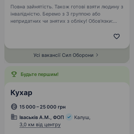
Повна зайнятість. Також готові взяти людину з
інвалідністю. Беремо з 3 группою або
непридатних чи знятих з обліку! Обов’язки:
приготування повноцінної смачної їжі
виконання норм харчування, за якими
готується й обробляється їжа знання
принципу дії технологічного…
Усі вакансії Сил
Оборони
Будьте першим!
Кухар
15 000 – 25 000 грн
Іваськів А.М., ФОП
Калуш,
3,0 км від центру