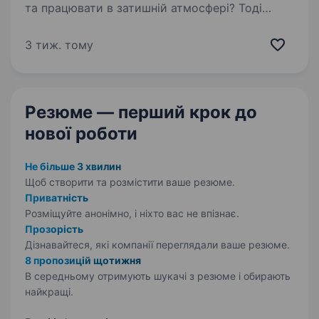
та працювати в затишній атмосфері? Тоді
ми шукаємо саме тебе! Графік роботи:
08:00−16:00 Що потрібно робити: готувати
3 тиж. тому
сніданки та страви згідно з меню;
підтримувати чистоту та порядок…
Резюме — перший крок
до
нової роботи
Не більше 3 хвилин
Щоб створити та розмістити ваше
резюме.
Приватність
Розміщуйте анонімно, і ніхто вас не впізнає.
Прозорість
Дізнавайтеся, які компанії переглядали ваше резюме.
8 пропозицій щотижня
В середньому отримують шукачі з резюме і обирають
найкращі.