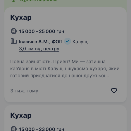
Кухар
15 000 – 25 000 грн
Іваськів А.М., ФОП
Калуш,
3,0 км від центру
Повна зайнятість. Привіт! Ми — затишна
кав’ярня в місті Калуш, і шукаємо кухаря, який
готовий приєднатися до нашої дружньої
команди. Якщо ти любиш готувати, хочеш
розвиватися у сфері кулінарії та працювати
3 тиж. тому
в комфортній атмосфері…
Кухар
15 000 – 23 000 грн