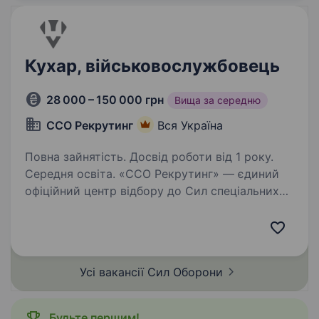
Кухар, військовослужбовець
28 000 – 150 000 грн
Вища за середню
ССО Рекрутинг
Вся Україна
Повна зайнятість. Досвід роботи від 1 року.
Середня освіта. «ССО Рекрутинг» — єдиний
офіційний центр відбору до Сил спеціальних
операцій ЗСУ. Ми шукаємо вмотивованих та
цілеспрямованих людей із різними
професіями, адже кожен навик може стати
безцінним у службі. Якщо ви готові…
Усі вакансії Сил
Оборони
Будьте першим!