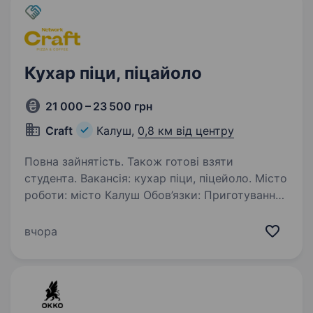
Кухар піци, піцайоло
21 000 – 23 500 грн
Craft
Калуш,
0,8 км від центру
Повна зайнятість. Також готові взяти
студента. Вакансія: кухар піци, піцейоло. Місто
роботи: місто Калуш Обов’язки: Приготування
піци та інших страв відповідно
до технологічних карт і рецептів. Дотримання
вчора
стандартів якості, смаку та подачі готової
продукції…