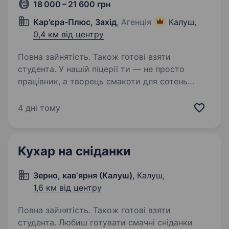
18 000 – 21 600 грн
Кар'єра-Плюс, Захід
, Агенція
Калуш,
0,4 км від центру
Повна зайнятість. Також готові взяти
студента. У нашій піцерії ти — не просто
працівник, а творець смакоти для сотень
щасливих посмішок щодня. Тож ми шукаємо
у команду піцайоло, який готує не просто
4 дні тому
за рецептом, а з любов’ю. Обов’язки:
Приготування піци за технологічними…
Кухар на сніданки
Зерно, кавʼярня (Калуш)
, Калуш,
1,6 км від центру
Повна зайнятість. Також готові взяти
студента. Любиш готувати смачні сніданки