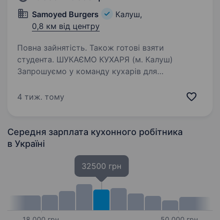
Samoyed Burgers
Калуш,
0,8 км від центру
Повна зайнятість. Також готові взяти
студента. ШУКАЄМО КУХАРЯ (м. Калуш)
Запрошуємо у команду кухарів для
приготування бургерів! Ми шукаємо
відповідальних, охайних та креативних людей,
4 тиж. тому
які люблять свою справу! Кого шукаємо:
Кухарів (приготування бургерів, снеків,…
Середня зарплата кухонного робітника
в Україні
32500 грн
18 000 грн
50 000 грн