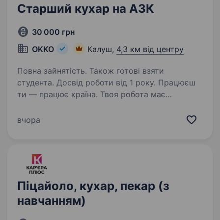
Старший кухар на АЗК
30 000 грн
OKKO
Калуш,
4,3 км від центру
Повна зайнятість. Також готові взяти
студента. Досвід роботи від 1 року. Працюєш
ти — працює країна. Твоя робота має
значення! Долучайся до команди ОККО,
формуймо надійний тил нашої країни разом!
вчора
ШукаємоСТАРШОГО КУХАРЯ НА АЗК!
Приєднуйся, бо ми: офіційно і швидко
приймаємо на роботу…
Піцайоло, кухар, пекар (з
навчанням)