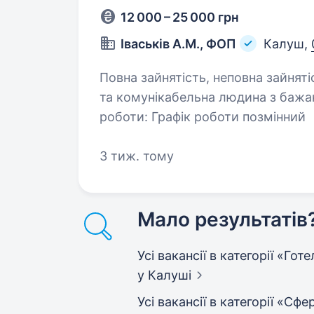
12 000 – 25 000 грн
Іваськів А.М., ФОП
Калуш,
Повна зайнятість, неповна зайнятість. Вимоги: приємна,
та комунікабельна людина з бажа
роботи: Графік роботи позмінний
3 тиж. тому
Мало результатів
Усі вакансії в категорії «Го
у Калуші
Усі вакансії в категорії «С