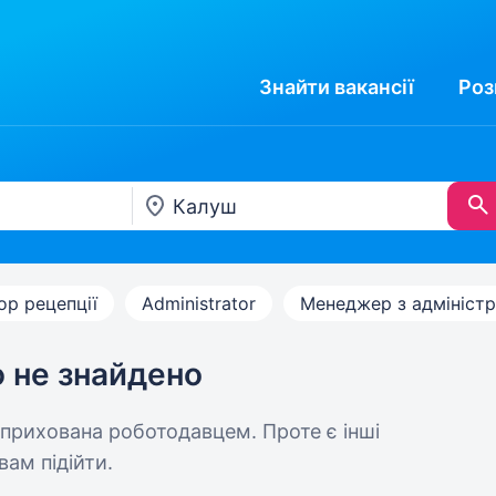
Знайти
вакансії
Роз
ор рецепції
Administrator
Менеджер з адміністр
ю не знайдено
 прихована роботодавцем. Проте є інші
вам підійти.