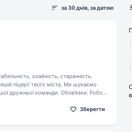
за 30 днів, за датою
ішій піцерії твого міста. Ми шукаємо
С
ашої дружньої команди. Обов’язки: Робота
в
Зберегти