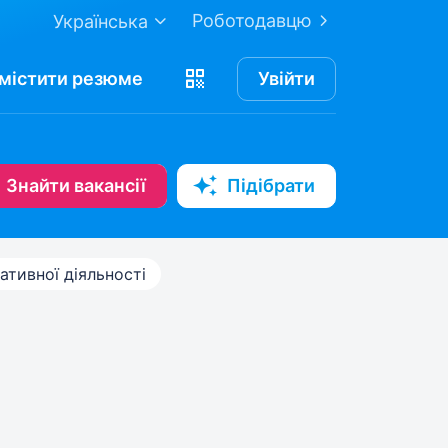
Роботодавцю
Українська
містити
резюме
Увійти
Знайти вакансії
Підібрати
ативної діяльності