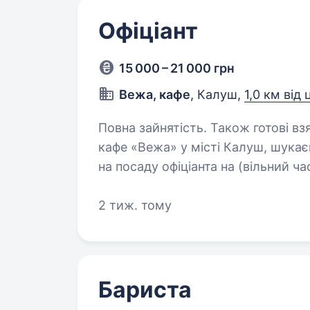
Офіціант
15 000 – 21 000 грн
Вежа, кафе
, Калуш,
1,0 км від
Повна зайнятість. Також готові взяти студента. Вакан
кафе «Вежа» у місті Калуш, шукає
на посаду офіціанта на (вільний ч
працювати в гостинній атмосфері
2 тиж. тому
Бариста