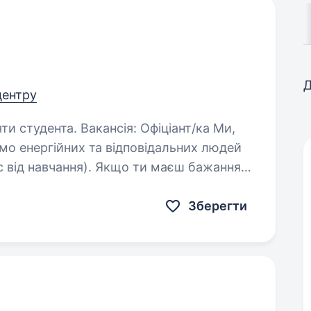
Д
 центру
сія: Офіціант/ка Ми,
мо енергійних та відповідальних людей
ас від навчання). Якщо ти маєш бажання
 та навчитися…
Зберегти