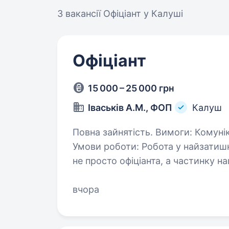
3 вакансії
Офіціант у Калуші
Офіціант
15 000 – 25 000 грн
Іваськів А.М., ФОП
Калуш
Повна зайнятість. Вимоги: Комунікабельність, охайність, старанність.
Умови роботи: Робота у найзатишн
не просто офіціанта, а частинку н
з відвідувачами закладу…
вчора