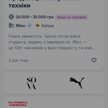
техніки
20 000 – 35 000 грн
Вища за середню
Ябко
Калуш
Повна зайнятість. Також готові взяти
студента, людину з інвалідністю. Ябко —
це 130+ магазинів у фазі гіперросту та нові
стандарти преміум-сервісу. Не робота, а мрія!
Так-так, ми пропонуємо захопливу подорож
3 дні тому
у світ особливої техніки разом з Ябко. Якщо
ти цікавишся технікою, любиш…