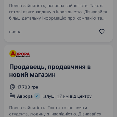
Повна зайнятість, неповна зайнятість. Також
готові взяти людину з інвалідністю. Дізнавайся
більш детальну інформацію про компанію та
відгукуйся на вакансії за посиланням:
robota.avrora.ua
вчора
https://telegram.me/Avrora_HC_bot Запрошуємо
в команду продавця (-чиню) Нам буде класно
працювати…
Продавець, продавчиня в
новий магазин
17 700 грн
Аврора
Калуш,
1,7 км від центру
Повна зайнятість. Також готові взяти
студента, людину з інвалідністю. Дізнавайся