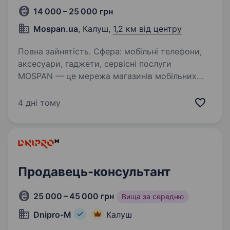
14 000 – 25 000 грн
Mospan.ua
, Калуш,
1,2 км від центру
Повна зайнятість. Сфера: мобільні телефони,
аксесуари, гаджети, сервісні послуги
MOSPAN — це мережа магазинів мобільних
телефонів, аксесуарів та супутніх товарів.
Ми допомагаємо клієнтам підібрати смартфон,
4 дні тому
захисне скло, чохол, навушники,…
Продавець-консультант
25 000 – 45 000 грн
Вища за середню
Dnipro-M
Калуш