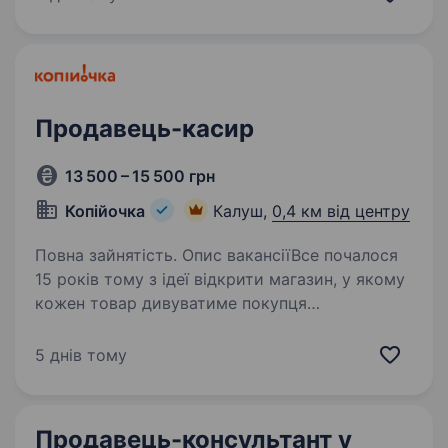
гостей згідно зі стандартами…
Продавець-касир
13 500 – 15 500 грн
Копійочка
Калуш,
0,4 км від центру
Повна зайнятість. Опис вакансіїВсе почалося
15 років тому з ідеї відкрити магазин, у якому
кожен товар дивуватиме покупця
та даруватиме нові враження. Зараз мережа
«Копійочка» налічує понад 500 магазинів у 16
5 днів тому
областях України, а в нашій…
Продавець-консультант у