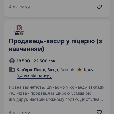
команді, навчатися новому та розвиватися
4 дні тому
разом з нами — ця вакансія…
Продавець-касир у піцерію (з
навчанням)
18 500 – 22 500 грн
Кар'єра-Плюс, Захід
, Агенція
Калуш,
0,4 км від центру
Повна зайнятість. Шукаємо у команду закладу
«IQ Pizza» продавця із щирою усмішкою,
що дарує настрій кожному гостю. Доступна
якість, теплий сервіс — усе починається
з тебе. Обов’язки: Приймати замовлення
4 дні тому