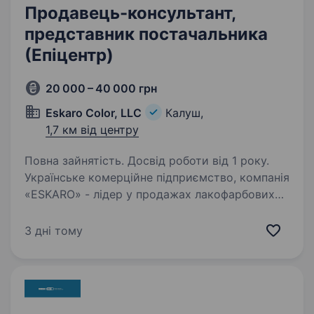
Продавець-консультант,
представник постачальника
(Епіцентр)
20 000 – 40 000 грн
Eskaro Color, LLC
Калуш,
1,7 км від центру
Повна зайнятість. Досвід роботи від 1 року.
Українське комерційне підприємство, компанія
«ESKARO» - лідер у продажах лакофарбових
матеріалів в напрямку DIY по Україні, у зв’язку
з розвитком відкривається вакансія —
3 дні тому
Продавець-консультант (промоутер) в
гіпермаркет…