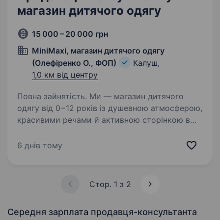
магазин дитячого одягу
15 000 – 20 000 грн
MiniMaxi, магазин дитячого одягу
(Олефіренко О., ФОП)
Калуш,
1,0 км від центру
Повна зайнятість. Ми — магазин дитячого
одягу від 0−12 років із душевною атмосферою,
красивими речами й активною сторінкою в
інстаграм та тікток. У звʼязку з відкриттям
ще одного магазину шукаємо в свою команду
6 днів тому
продавців-консультантів…
Стор. 1 з 2
Середня зарплата продавця-консультанта