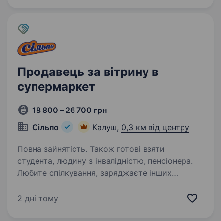
Продавець за вітрину в
супермаркет
18 800 – 26 700 грн
Сільпо
Калуш,
0,3 км від центру
Повна зайнятість. Також готові взяти
студента, людину з інвалідністю, пенсіонера.
Любите спілкування, заряджаєте інших
позитивом і вмієте створювати гарний
настрій? «Сільпо» — це не просто робота, а
2 дні тому
місце, де кожен день наповнений цікавими
моментами, командним духом і турботою про