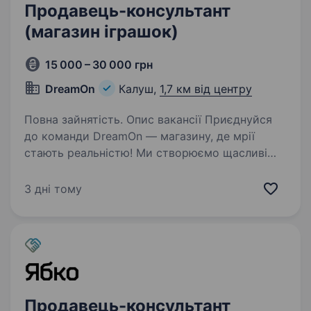
Продавець-консультант
(магазин іграшок)
15 000 – 30 000 грн
DreamOn
Калуш,
1,7 км від центру
Повна зайнятість. Опис вакансії Приєднуйся
до команди DreamOn — магазину, де мрії
стають реальністю! Ми створюємо щасливі
моменти для дітей та їхніх батьків! Шукаємо
доброзичливого та енергійного продавця-
3 дні тому
консультанта в наш магазин…
Продавець-консультант