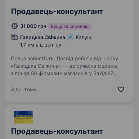
Продавець-консультант
31 000 грн
Вища за середню
Галицька Свіжина
Калуш,
1,7 км від центру
Повна зайнятість. Досвід роботи від 1 року.
«Галицька Свіжина» — це сучасна мережа
з понад 60 фірмових магазинів у Західній
Україні. Ми дбаємо про чистоту, порядок і
комфорт у кожному магазині, адже важливо,
3 дні тому
щоб приємно було не лише покупцям,
а й нашим працівникам…
Продавець-консультант