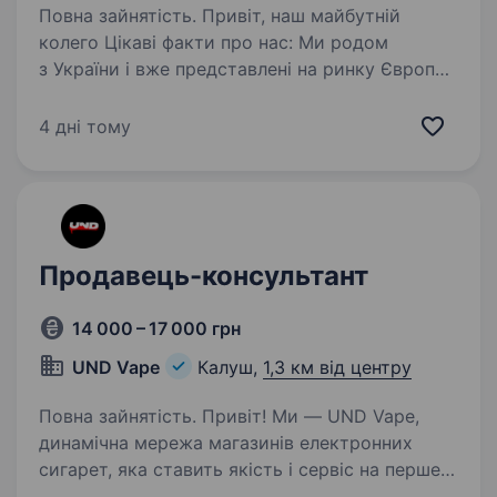
Повна зайнятість. Привіт, наш майбутній
колего Цікаві факти про нас: Ми родом
з України і вже представлені на ринку Європи,
а саме в: Польщі, Чехії, Словаччині, Угорщині
та Іспанії; Мережа фірмових салонів 600+
4 дні тому
Мережа сервісних…
Продавець-консультант
14 000 – 17 000 грн
UND Vape
Калуш,
1,3 км від центру
Повна зайнятість. Привіт! Ми — UND Vape,
динамічна мережа магазинів електронних
сигарет, яка ставить якість і сервіс на перше
місце. Якщо ти хочеш працювати у дружній