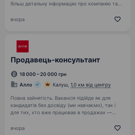
більш детальну інформацію про компанію та
відгукуйся на вакансії за посиланням:
robota.avrora.ua https://t.me/Avrora_HC_bot
вчора
Відкриваємо 31.08.2026 новий магазин
у твоєму місті! Запрошуємо в команду…
Продавець-консультант
18 000 – 20 000 грн
Алло
Калуш,
1,0 км від центру
Повна зайнятість. Вакансія підійде як для
кандидатів без досвіду (ми навчаємо), так і
для тих, хто вже працював в продажах —
у такому випадку ви зможете швидше
адаптуватись і впливати на свій дохід. Чому
вчора
варто розглянути цю вакансію:…