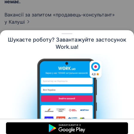
немає.
Вакансії за запитом «продавець-консультант»
у Калуші
Шукаєте роботу? Завантажуйте застосунок
Work.ua!
Українська
Ресурси
Контакти
Про нас
Кар’єра
Новини Work.ua
Допомога
Умови використання
Роботодавцю