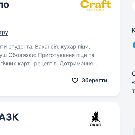
ло
К
нтру
кансія: кухар піци,
Приготування піци та
карт і рецептів. Дотримання
 готової продукції…
С
Зберегти
 АЗК