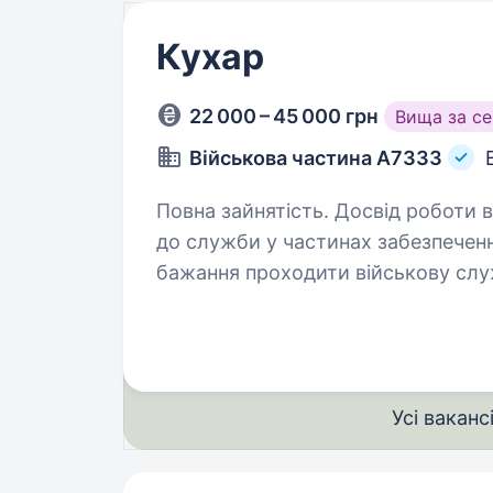
Кухар
22 000 – 45 000 грн
Вища за с
Військова частина А7333
Повна зайнятість. Досвід роботи від 2 років. Вимо
до служби у частинах забезпечення за в
бажання проходити військову службу; Оперативність; Ув
Усі ваканс