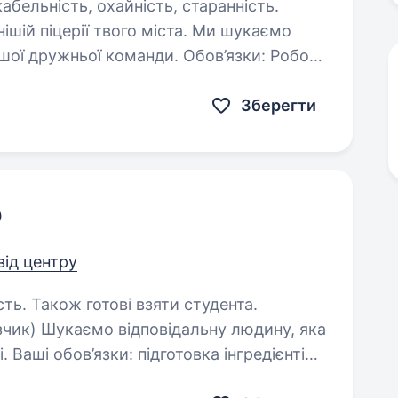
ішій піцерії твого міста. Ми шукаємо
ашої дружньої команди. Обов’язки: Робота
Зберегти
о
від центру
сть. Також готові взяти студента.
: підготовка інгредієнтів
для приготування піци; нарізання продуктів; підтримання…