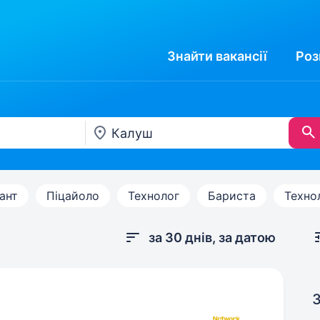
Знайти
вакансії
Роз
ант
Піцайоло
Технолог
Бариста
Техно
за 30 днів, за датою
З