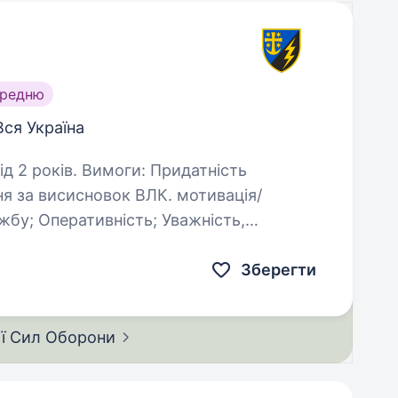
ередню
Вся Україна
ги: Придатність
исисновок ВЛК. мотивація/
ажність,
відповідальність, охайність працівника; Знання процесів кухні…
Зберегти
ії Сил
Оборони