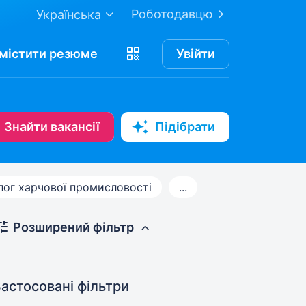
Роботодавцю
Українська
містити
резюме
Увійти
Знайти вакансії
Підібрати
лог харчової промисловості
...
Розширений фільтр
астосовані фільтри