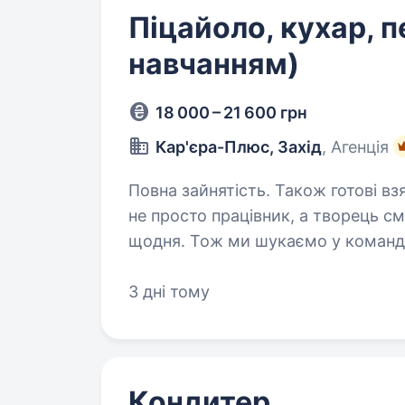
Піцайоло, кухар, п
навчанням)
18 000 – 21 600 грн
Кар'єра-Плюс, Захід
, Агенція
Повна зайнятість. Також готові взяти студента. У
не просто працівник, а творець 
щодня. Тож ми шукаємо у команду
за рецептом, а з любов’ю. Обов’язки: Приготування піци
за технологічними…
3 дні тому
Кондитер