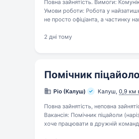
Повна зайнятість. Вимоги: Комунікабельність, охайність, старанність.
Умови роботи: Робота у найзатишн
не просто офіціанта, а частинку н
з відвідувачами закладу…
2 дні тому
Помічник піцайол
Ріо (Калуш)
Калуш,
0,9 км 
Повна зайнятість, неповна зайняті
Вакансія: Помічник піцайоли (нарізчик) Шукаємо відповідальну людину, яка
хоче працювати в дружній команді. Ваші обов’язки