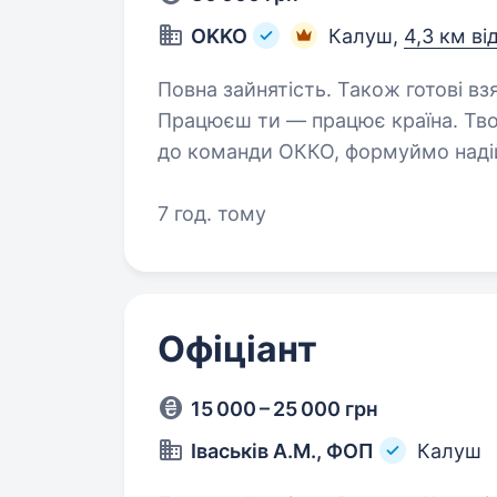
OKKO
Калуш,
4,3 км ві
Повна зайнятість. Також готові взя
Працюєш ти — працює країна. Тво
до команди ОККО, формуймо надій
ШукаємоСТАРШОГО КУХАРЯ НА АЗК! Приєднуйся, бо ми: офіційно і
приймаємо на роботу…
7 год. тому
Офіціант
15 000 – 25 000 грн
Іваськів А.М., ФОП
Калуш