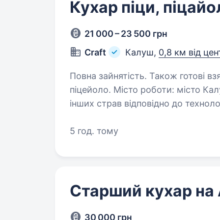
Кухар піци, піцайо
21 000 – 23 500 грн
Craft
Калуш,
0,8 км від це
Повна зайнятість. Також готові взяти студента. Ва
піцейоло. Місто роботи: місто Калуш Обов’язки: 
інших страв відповідно до технологічних 
стандартів якості, смаку та подачі
5 год. тому
Старший кухар на
30 000 грн