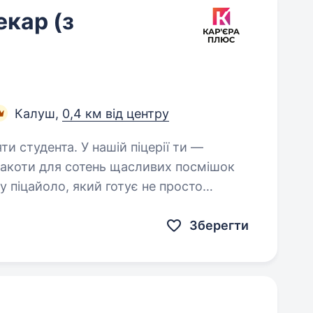
екар (з
Калуш,
0,4 км від центру
 нашій піцерії ти —
смакоти для сотень щасливих посмішок
 піцайоло, який готує не просто
Зберегти