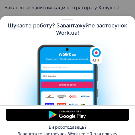
Вакансії за запитом «адміністратор»
у Калуші
Шукаєте роботу? Завантажуйте застосунок
Work.ua!
Українська
Ресурси
Контакти
Про нас
Кар’єра
Новини Work.ua
Допомога
Умови використання
Роботодавцю
Ви роботодавець?
© 2006–2026 Work.ua. Сервіс пошуку роботи №1 в
Завантажте застосунок Work.ua: HR
для пошуку