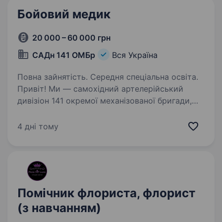
та вміння працювати…
Бойовий медик
20 000 – 60 000 грн
САДн 141 ОМБр
Вся Україна
Повна зайнятість. Середня спеціальна освіта.
Привіт! Ми — самохідний артелерійський
дивізіон 141 окремої механізованої бригади,
молодий, але вже ефективний підрозділ, який
бореться за мир і безпеку України. Наше
4 дні тому
головне завдання — захищати наших людей і
країну,…
Помічник флориста, флорист
(з навчанням)