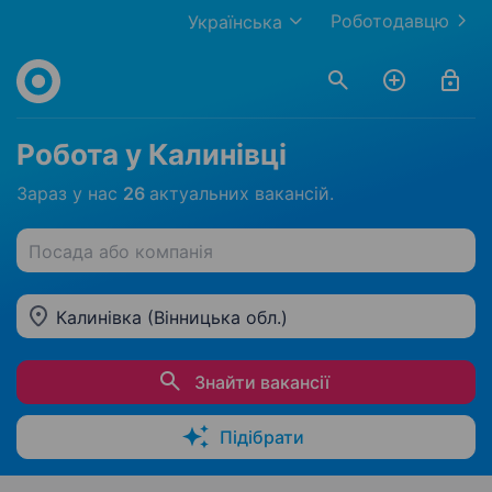
Роботодавцю
Українська
Робота у Калинівці
Зараз у нас
26
актуальних вакансій.
Посада або компанія
Калинівка (Вінницька обл.)
Знайти вакансії
Підібрати