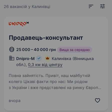
26 вакансій
у Калинівці
Продавець-консультант
25 000 – 40 000 грн
Вища за середню
Dnipro-M
Калинівка (Вінницька
обл.),
0,3 км від центру
Повна зайнятість. Привіт, наш майбутній
колего Цікаві факти про нас: Ми родом
з України і вже представлені на ринку Європи,
а саме в: Польщі, Чехії, Словаччині, Угорщині
та Іспанії; Мережа фірмових салонів 600+
вчора
Мережа сервісних…