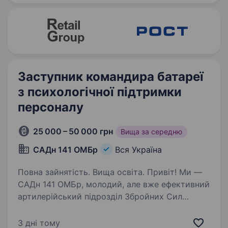
медсестру. Ми пропонуємо: Офіційну роботу
у професійному…
Заступник командира батареї
з психологічної підтримки
персоналу
25 000 – 50 000 грн
Вища за середню
САДн 141 ОМБр
Вся Україна
Повна зайнятість. Вища освіта. Привіт! Ми —
САДн 141 ОМБр, молодий, але вже ефективний
артилерійський підрозділ Збройних Сил
України. Наша місія — знищувати ворога
найсучаснішими методами, підтримуючи один
3 дні тому