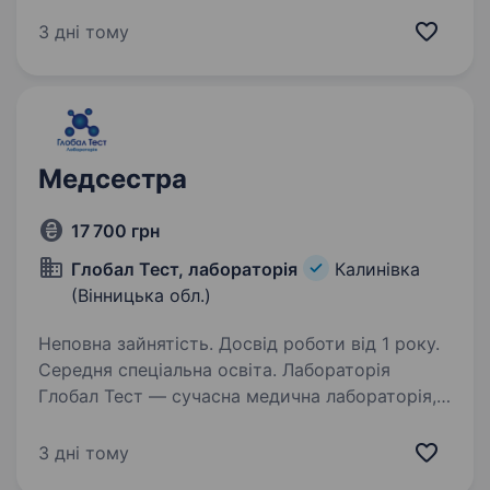
працює на фармринку України. Запрошуємо
на роботу спеціалістів з фармацевтичною
3 дні тому
освітою, які бажають кращих умов, більше
можливостей…
Медсестра
17 700 грн
Глобал Тест, лабораторія
Калинівка
(Вінницька обл.)
Неповна зайнятість. Досвід роботи від 1 року.
Середня спеціальна освіта. Лабораторія
Глобал Тест — сучасна медична лабораторія,
що виконує понад 1000 різних видів
лабораторних досліджень, запрошує
3 дні тому
на роботу у сучасному новому відділенні