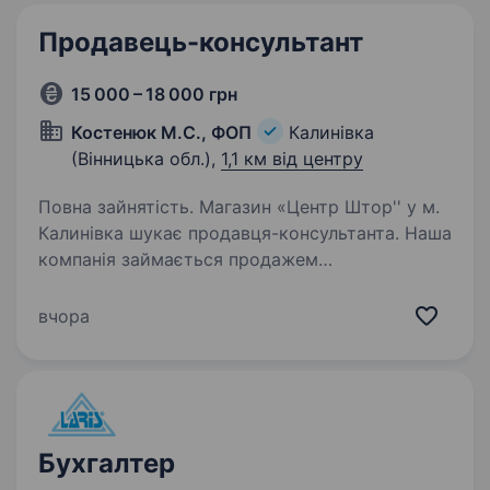
Продавець-консультант
15 000 – 18 000 грн
Костенюк М.С., ФОП
Калинівка
(Вінницька обл.),
1,1 км від центру
Повна зайнятість. Магазин «Центр Штор'' у м.
Калинівка шукає продавця-консультанта. Наша
компанія займається продажем
тюлегардинних виробів, карнизів та супутніх
товарів. Задачі: Консультація клієнтів щодо
вчора
вибору товарів; Підбір,…
Бухгалтер