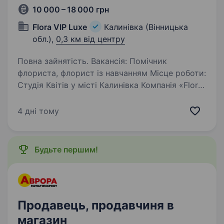
10 000 – 18 000 грн
Flora VIP Luxe
Калинівка (Вінницька
обл.),
0,3 км від центру
Повна зайнятість. Вакансія: Помічник
флориста, флорист із навчанням Місце роботи:
Студія Квітів у місті Калинівка Компанія «Flora
VIP Luxe» шукає в свою команду відповідальну
та креативну людину на посаду помічника
4 дні тому
флориста, з можливістю…
Будьте першим!
Продавець, продавчиня в
магазин