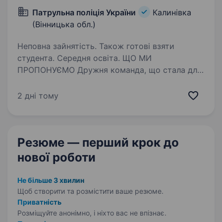
Патрульна поліція України
Калинівка
(Вінницька обл.)
Неповна зайнятість. Також готові взяти
студента. Середня освіта. ЩО МИ
ПРОПОНУЄМО Дружня команда, що стала для
нас сім'єю Можливості кар'єрного зростання
та розвитку Стабільна робота у новій
2 дні тому
структурі з професійним підходом
до поліцейської діяльності Навчальний курс
тривалістю…
Резюме — перший крок
до
нової роботи
Не більше 3 хвилин
Щоб створити та розмістити ваше
резюме.
Приватність
Розміщуйте анонімно, і ніхто вас не впізнає.