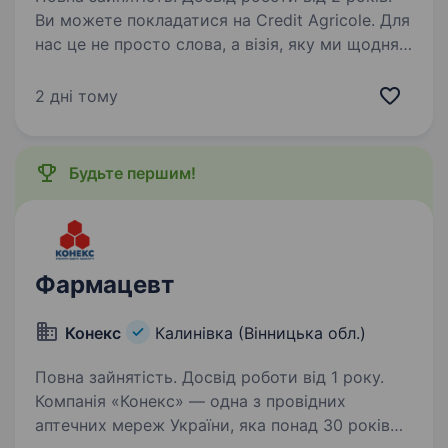
Ви можете покладатися на Credit Agricole. Для
нас це не просто слова, а візія, яку ми щодня
втілюємо у роботу — щоб кожен працівник
відчував турботу та підтримку від
2 дні тому
роботодавця. Як Керуючий, Ви станете
частиною…
Будьте першим!
Фармацевт
Конекс
Калинівка (Вінницька обл.)
Повна зайнятість. Досвід роботи від 1 року.
Компанія «Конекс» — одна з провідних
аптечних мереж України, яка понад 30 років