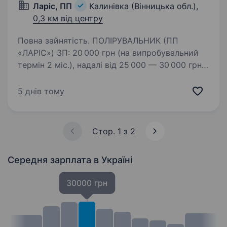
Ларіс, ПП
Калинівка (Вінницька обл.),
0,3 км від центру
Повна зайнятість. ПОЛІРУВАЛЬНИК (ПП
«ЛАРІС») ЗП: 20 000 грн (на випробувальний
термін 2 міс.), надалі від 25 000 — 30 000 грн.
Графік: Понеділок — П’ятниця, 07:00—16:00.
Бонус: Безкоштовна розвозка з Вінниці
5 днів тому
в Калинівку. Обов’язки:…
Стор. 1 з 2
Середня зарплата
в Україні
30000 грн