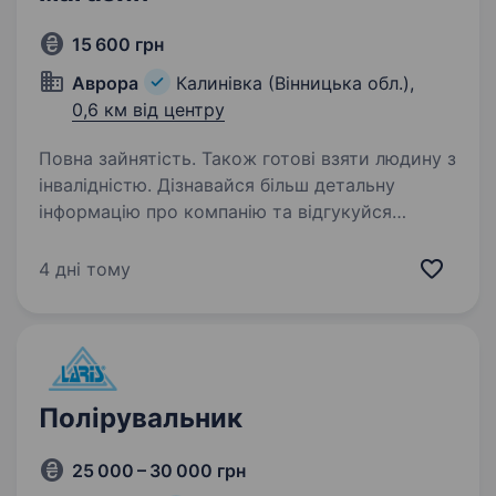
15 600 грн
Аврора
Калинівка (Вінницька обл.),
0,6 км від центру
Повна зайнятість. Також готові взяти людину з
інвалідністю. Дізнавайся більш детальну
інформацію про компанію та відгукуйся
на вакансії за посиланням: robota.avrora.ua
https://t.me/Avrora_HC_bot Запрошуємо
4 дні тому
в команду продавця (-чиню) Запрошуємо
в команду продавця (-чиню)…
Полірувальник
25 000 – 30 000 грн