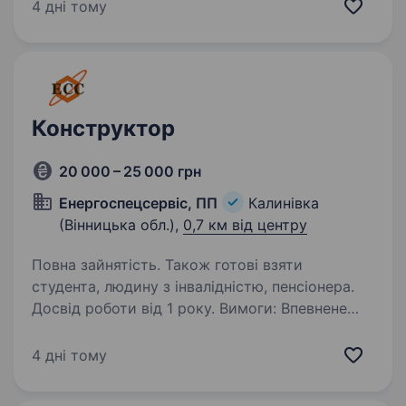
представник/ця в м. Козятин та м. Калинівка.
4 дні тому
Ви матимете нагоду працювати з продукцією
компанії AB InBev…
Конструктор
20 000 – 25 000 грн
Енергоспецсервіс, ПП
Калинівка
(Вінницька обл.),
0,7 км від центру
Повна зайнятість. Також готові взяти
студента, людину з інвалідністю, пенсіонера.
Досвід роботи від 1 року. Вимоги: Впевнене
володіння AutoCAD, SolidWorks Знання ДСТУ,
IEC та вимог до електротехнічного
4 дні тому
обладнання. Розуміння принципів побудови
електричних схем Відповідальність, уважність