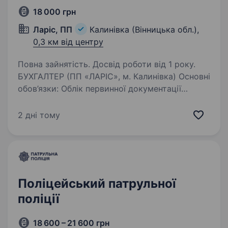
18 000 грн
Ларіс, ПП
Калинівка (Вінницька обл.),
0,3 км від центру
Повна зайнятість. Досвід роботи від 1 року.
БУХГАЛТЕР (ПП «ЛАРІС», м. Калинівка) Основні
обов’язки: Облік первинної документації
(накладні, акти, ТТН, договори, специфікації).
Облік ТМЦ, МШП, авансових звітів та списання
2 дні тому
матеріалів/палива. Контроль…
Поліцейський патрульної
поліції
18 600 – 21 600 грн