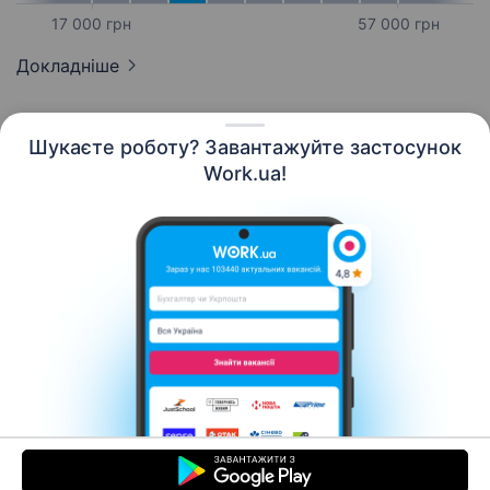
17 000 грн
57 000 грн
Докладніше
Шукаєте роботу? Завантажуйте застосунок
Work.ua!
Українська
Ресурси
Контакти
Про нас
Кар’єра
Новини Work.ua
Допомога
Умови використання
Роботодавцю