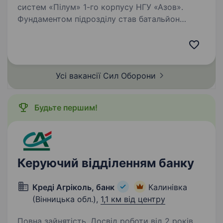
систем «Пілум» 1-го корпусу НГУ «Азов».
Фундаментом підрозділу став батальйон
безпілотних систем корпусу «Азов», який
відтепер розширився до полку та активно
залучає нових спеціалістів до своїх…
Усі вакансії Сил
Оборони
Будьте першим!
Керуючий відділенням банку
Креді Агріколь, банк
Калинівка
(Вінницька обл.),
1,1 км від центру
Повна зайнятість. Досвід роботи від 2 років.