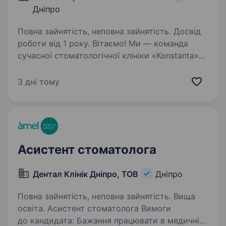
Дніпро
Повна зайнятість, неповна зайнятість. Досвід
роботи від 1 року. Вітаємо! Ми — команда
сучасної стоматологічної клініки «Konstanta»
в Дніпрі, яка щодня допомагає пацієнтам
зберігати здорову та красиву посмішку. Зараз
3 дні тому
ми шукаємо відповідального та уважного
асистента стоматолога,…
Асистент стоматолога
Дентал Клінік Дніпро, ТОВ
Дніпро
Повна зайнятість, неповна зайнятість. Вища
освіта. Асистент стоматолога Вимоги
до кандидата: Бажання працювати в медичній