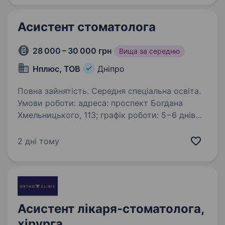
Асистент стоматолога
28 000 – 30 000 грн
Вища за середню
Нплюс, ТОВ
Дніпро
Повна зайнятість. Середня спеціальна освіта.
Умови роботи: адреса: проспект Богдана
Хмельницького, 113; графік роботи: 5−6 днів
на тиждень, 9:00—18:00. Вимоги: наявність
медичної освіти буде перевагою;
2 дні тому
відповідальність, пунктуальність, уважність…
Асистент лікаря-стоматолога,
хірурга