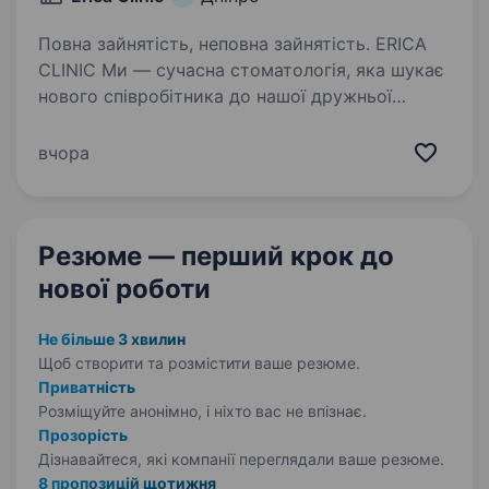
Повна зайнятість, неповна зайнятість. ERICA
CLINIC Ми — сучасна стоматологія, яка шукає
нового співробітника до нашої дружньої
команди! Посилання на Instagram
Що пропонуємо: Погодинна оплата праці —
вчора
130 грн/год. Навіть якщо у тебе немає
досвіду…
Резюме — перший крок
до
нової роботи
Не більше 3 хвилин
Щоб створити та розмістити ваше
резюме.
Приватність
Розміщуйте анонімно, і ніхто вас не впізнає.
Прозорість
Дізнавайтеся, які компанії переглядали ваше резюме.
8 пропозицій щотижня