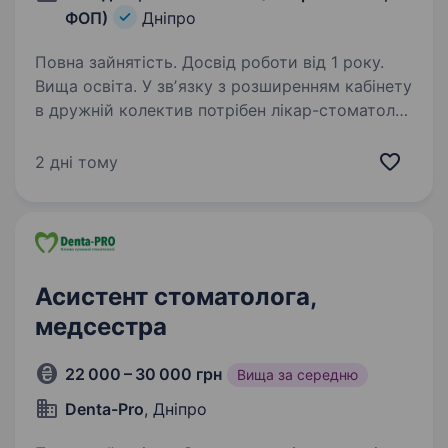
ФОП)
Дніпро
Повна зайнятість. Досвід роботи від 1 року.
Вища освіта. У звʼязку з розширенням кабінету
в дружній колектив потрібен лікар-стоматолог
для роботи на мікроскопі з опитом не менше 1
року, знанням та володінням сучасними
2 дні тому
методами лікування. Умови праці: повна
зайнятість…
Асистент стоматолога,
медсестра
22 000 – 30 000 грн
Вища за середню
Denta-Pro
, Дніпро