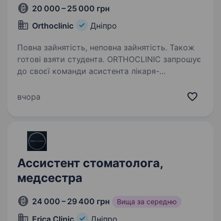
20 000 – 25 000 грн
Orthoclinic
Дніпро
Повна зайнятість, неповна зайнятість. Також
готові взяти студента. ORTHOCLINIC запрошує
до своєї команди асистента лікаря-
стоматолога ORTHOCLINIC — це сучасна
стоматологічна клініка, яка зосереджена
вчора
на високоякісному сервісі, професійному
розвитку команди та дотриманні високих…
Ассистент стоматолога,
медсестра
24 000 – 29 400 грн
Вища за середню
Erica Clinic
Дніпро