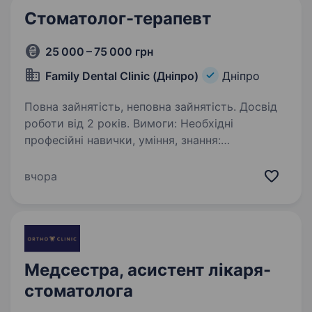
Стоматолог-терапевт
25 000 – 75 000 грн
Family Dental Clinic (Дніпро)
Дніпро
Повна зайнятість, неповна зайнятість. Досвід
роботи від 2 років. Вимоги: Необхідні
професійні навички, уміння, знання:
проведення лікувально-діагностичного
прийому; заповнення медичної документації;
вчора
володіння сучасними навичками діагностики;
знання сучасних протоколів…
Медсестра, асистент лікаря-
стоматолога