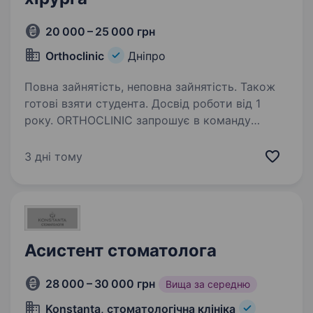
20 000 – 25 000 грн
Orthoclinic
Дніпро
Повна зайнятість, неповна зайнятість. Також
готові взяти студента. Досвід роботи від 1
року. ORTHOCLINIC запрошує в команду
асистента лікаря-стоматолога
ORTHOCLINIC — сучасна стоматологічна
3 дні тому
клініка, орієнтована на якісний сервіс,
професійний розвиток команди та високі
стандарти лікування. Наш головний…
Асистент стоматолога
28 000 – 30 000 грн
Вища за середню
Konstanta, стоматологічна клініка