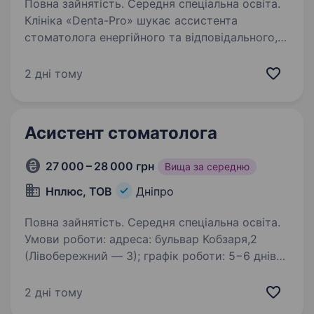
Повна зайнятість. Середня спеціальна освіта.
Клініка «Denta-Pro» шукає ассистента
стоматолога енергійного та відповідального,
який допоможе нам забезпечити високоякісну
стоматологічну допомогу нашим
2 дні тому
пацієнтам.Основні обов’язки включають:
Підготовка кабінету…
Асистент стоматолога
27 000 – 28 000 грн
Вища за середню
Нплюс, ТОВ
Дніпро
Повна зайнятість. Середня спеціальна освіта.
Умови роботи: адреса: бульвар Кобзаря,2
(Лівобережний — 3); графік роботи: 5−6 днів
на тиждень, с 10:00 до 19:00. Вимоги:
наявність медичної освіти; відповідальність,
2 дні тому
пунктуальність, уважність до деталей…