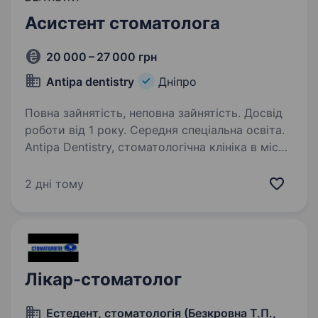
Асистент стоматолога
20 000 – 27 000 грн
Antipa dentistry
Дніпро
Повна зайнятість, неповна зайнятість. Досвід
роботи від 1 року. Середня спеціальна освіта.
Antipa Dentistry, стоматологічна клініка в місті
Дніпро, шукає асистента стоматолога! Основні
задачі: Підготовка клініки та організація
2 дні тому
робочого місця лікаря-стоматолога
до прийому Ведення прийому з лікарем…
Лікар-стоматолог
Естедент, стоматологія (Безкровна Т.П.,