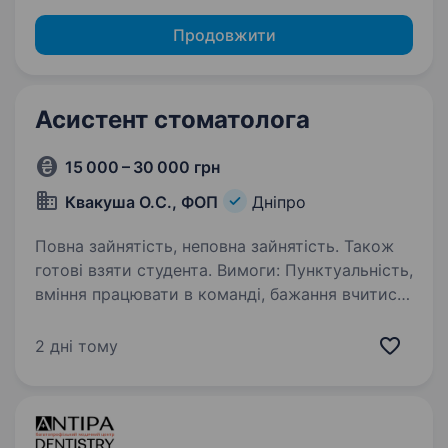
Продовжити
Асистент стоматолога
15 000 – 30 000 грн
Квакуша О.С., ФОП
Дніпро
Повна зайнятість, неповна зайнятість. Також
готові взяти студента. Вимоги: Пунктуальність,
вміння працювати в команді, бажання вчитись
та розвиватись, порядність Ми пропонуємо:
Офіційне працевлаштування. Своєчасна
2 дні тому
заробітна плата; Знижки для робітників на
лікування…