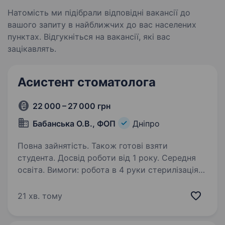
Натомість ми підібрали відповідні вакансії до
вашого запиту в найближчих до вас населених
пунктах. Відгукніться на вакансії, які вас
зацікавлять.
Асистент стоматолога
22 000 – 27 000 грн
Бабанська О.В., ФОП
Дніпро
Повна зайнятість. Також готові взяти
студента. Досвід роботи від 1 року. Середня
освіта. Вимоги: робота в 4 руки стерилізація
вміння комунікації пунктуальність Умови
роботи: повна зайнятість Обов’язки:
21 хв. тому
асистування, стерилізація, прибирання Олег,
+380505000577