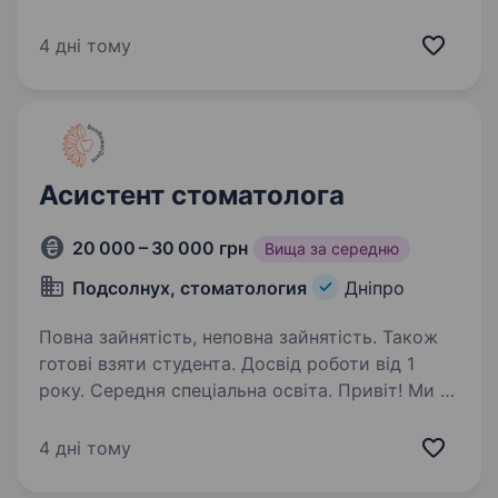
сфері; Відповідальність та уважність
до деталей; Готовність навчатися і
4 дні тому
розвиватися в професійному напрямку; Вміння
працювати у команді…
Асистент стоматолога
20 000 – 30 000 грн
Вища за середню
Подсолнух, стоматология
Дніпро
Повна зайнятість, неповна зайнятість. Також
готові взяти студента. Досвід роботи від 1
року. Середня спеціальна освіта. Привіт! Ми —
стоматологія «Подсолнух» у місті Дніпро.
Запрошуємо до нашої дружньої команди
4 дні тому
Асистента стоматолога, який допомагатиме
робити пацієнтам посмішки здоровими