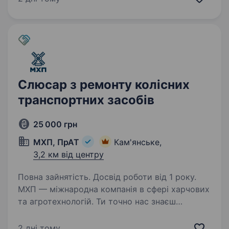
Якщо Ви хочете бути впевненим
в завтрашньому дні та шукаєте…
Слюсар з ремонту колісних
транспортних засобів
25 000 грн
МХП, ПрАТ
Кам'янське,
3,2 км від центру
Повна зайнятість. Досвід роботи від 1 року.
МХП — міжнародна компанія в сфері харчових
та агротехнологій. Ти точно нас знаєш
за такими брендами як: «Наша Ряба», «Наша
Ряба Апетитна», «Бащинський», «Легко!»,
2 дні тому