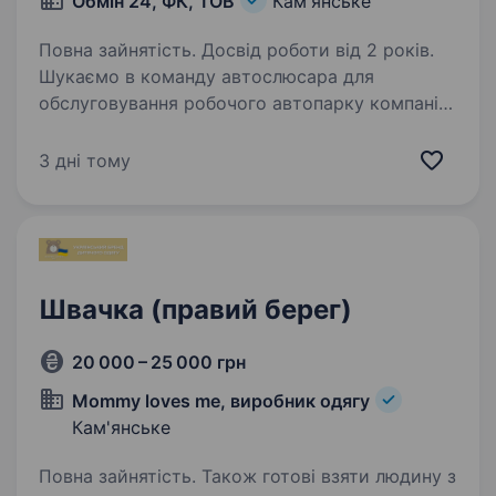
Обмін 24, ФК, ТОВ
Кам'янське
Повна зайнятість. Досвід роботи від 2 років.
Шукаємо в команду автослюсара для
обслуговування робочого автопарку компанії
Обмін24 Локація- правий берег міста. Якщо
ви маєте досвід ремонту легкових
3 дні тому
автомобілів, відповідально ставитеся до своєї
роботи та хочете…
Швачка (правий берег)
20 000 – 25 000 грн
Mommy loves me, виробник одягу
Кам'янське
Повна зайнятість. Також готові взяти людину з