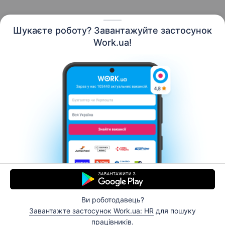
Шукаєте роботу? Завантажуйте застосунок
Work.ua!
Українська
Ресурси
Контакти
Про нас
Кар’єра
Новини Work.ua
Допомога
Умови використання
Роботодавцю
Ви роботодавець?
© 2006–2026 Work.ua. Сервіс пошуку роботи №1 в
Завантажте застосунок Work.ua: HR
для пошуку
Україні.
працівників.