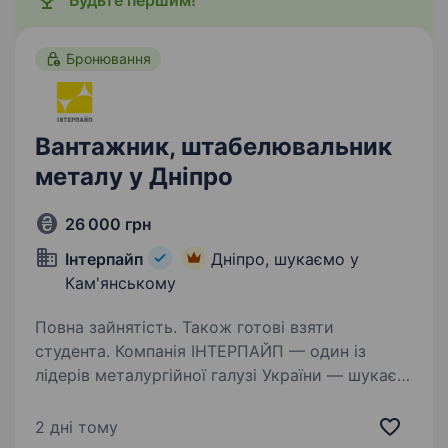
Будьте першим!
Бронювання
Вантажник, штабелювальник
металу у Дніпро
26 000 грн
Інтерпайп
Дніпро, шукаємо у
Кам'янському
Повна зайнятість. Також готові взяти
студента. Компанія ІНТЕРПАЙП — один із
лідерів металургійної галузі України — шукає
у команду енергійного та відповідального
штабелювальника металу! Хочеш стабільну
2 дні тому
роботу, гідну зарплату та крутий колектив?