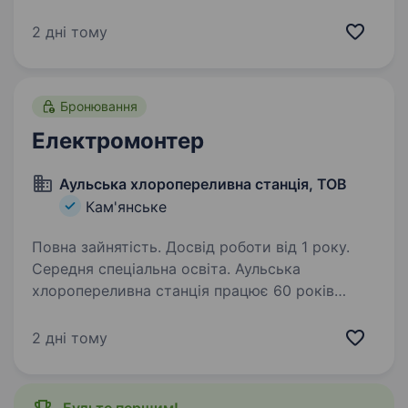
На сучасних автоматизованих підприємствах
виробляється продукція. що постачається у
2 дні тому
більш ніж 80 країн світу. У звязку…
Бронювання
Електромонтер
Аульська хлоропереливна станція, ТОВ
Кам'янське
Повна зайнятість. Досвід роботи від 1 року.
Середня спеціальна освіта. Аульська
хлоропереливна станція працює 60 років
на ринку України. Нашу продукцію
використовує більшість водоканалів, попит
2 дні тому
на продукцію постійний. Якщо Ви хочете бути
впевненим в завтрашньому дні та шукаєте
надійного…