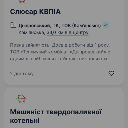
Слюсар КВПіА
Дніпровський, ТК, ТОВ (Кам'янське)
Кам'янське,
34,0 км від центру
Повна зайнятість. Досвід роботи від 1 року.
ТОВ «Тепличний комбінат «Дніпровський» є
одним із найбільших в Україні виробником
тепличних овочів. В Україні сьогодні
продукція, яка виробляється на нашому
2 дні тому
підприємстві, представлена ​​торговою маркою
GreenAgro…
Машиніст твердопаливної
котельні