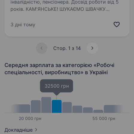
інвалідністю, пенсіонера. Досвід роботи від 5
років. КАМʼЯНСЬКЕ! ШУКАЄМО ШВАЧКУ
(ПОРТНУ) З ДОСВІДОМ, ПРАВИЙ БЕРЕГ. Пошив
дитячого одягу. (Важливо — пошив
3 дні тому
індивідуальний, НЕ поопераційна робота)
Робота стабільна і є завжди, не зважаючи
на сезонність. Дівчата вдома…
Стор. 1 з 14
Середня зарплата за категорією «Робочі
спеціальності, виробництво»
в Україні
32500 грн
20 000 грн
55 000 грн
Докладніше