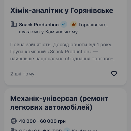
Хімік-аналітик у Горянівське
Snack Production
Горянівське,
шукаємо у Кам'янському
Повна зайнятість. Досвід роботи від 1 року.
Група компаній «Snack Production» —
найбільше національне об'єднання торгово-
виробничих підприємств (ТМ «Хуторок», ТМ
«LaPasta» та ін.) запрошує на роботу Хіміка —
2 дні тому
аналітика (Лаборант) (с.Горянівське). Вимоги:
…
Механік-універсал (ремонт
легкових автомобілей)
40 000 – 60 000 грн