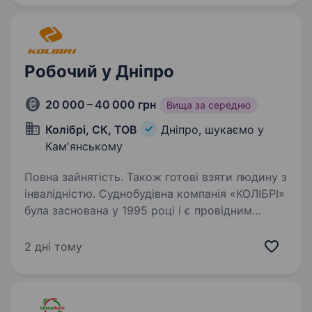
на картку 2 рази на…
Робочий у Дніпро
20 000 – 40 000 грн
Вища за середню
Колібрі, СК, ТОВ
Дніпро, шукаємо у
Кам'янському
Повна зайнятість. Також готові взяти людину з
інвалідністю. Суднобудівна компанія «КОЛІБРІ»
була заснована у 1995 році і є провідним
виробником малих суден в Україні та Європі.
Наша команда запрошує до співпраці
2 дні тому
кандидатів на посаду «Робочий» Вимоги:
уважність, організованість,…