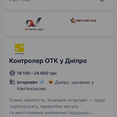
Kurator, «Секрети Шефа». Наш працівник на цій
посаді:…
Контролер ОТК у Дніпро
18 100 – 24 600 грн
Інтерпайп
Дніпро, шукаємо у
Кам'янському
Повна зайнятість. Компанія Інтерпайп — лідер
трубопрокату, переробки металу
та виготовлення залізничної продукції.