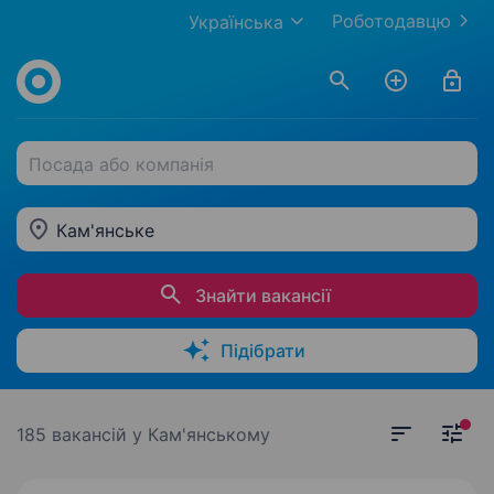
Роботодавцю
Українська
Посада або компанія
Кам'янське
Знайти вакансії
Підібрати
185 вакансій
у Кам'янському