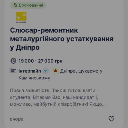
Бронювання
Слюсар-ремонтник
металургійного устаткування
у Дніпро
19 000 – 27 000 грн
Інтерпайп
Дніпро, шукаємо у
Кам'янському
Повна зайнятість. Також готові взяти
студента. Вітаємо Вас, наш кандидат і,
можливо, майбутній співробітник! Якщо
Ви хочете бути впевненим у завтрашньому дні
та шукайте надійного роботодавця, бажаєте
вчора
гарантовано отримувати заробітну плату