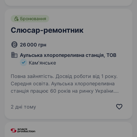
Тоді тобі до нас!…
Бронювання
Слюсар-ремонтник
26 000 грн
Аульська хлоропереливна станція, ТОВ
Кам'янське
Повна зайнятість. Досвід роботи від 1 року.
Середня освіта. Аульська хлоропереливна
станція працює 60 років на ринку України.
Нашу продукцію використовує більшість
водоканалів, попит на продукцію постійний.
2 дні тому
Якщо Ви хочете бути впевненим
в завтрашньому дні та шукаєте надійного…