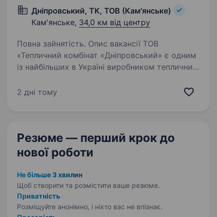
Дніпровський, ТК, ТОВ (Кам'янське)
Кам'янське,
34,0 км від центру
Повна зайнятість. Опис вакансії ТОВ
«Тепличний комбінат «Дніпровський» є одним
із найбільших в Україні виробником тепличних
овочів. В Україні сьогодні продукція, яка
виробляється на нашому підприємстві,
2 дні тому
представлена торговою маркою…
Резюме — перший крок
до
нової роботи
Не більше 3 хвилин
Щоб створити та розмістити ваше
резюме.
Приватність
Розміщуйте анонімно, і ніхто вас не впізнає.