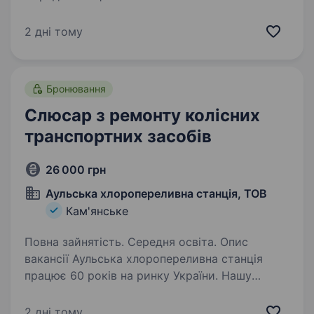
міжнародна компанія в сфері харчових
та агротехнологій. Ти точно нас знаєш
2 дні тому
за такими брендами як: «Наша Ряба», «Наша
Ряба Апетитна», «Бащинський», «Легко!»,
Kurator, «Секрети Шефа». Приєднуйся
Бронювання
до нашої команди!…
Слюсар з ремонту колісних
транспортних засобів
26 000 грн
Аульська хлоропереливна станція, ТОВ
Кам'янське
Повна зайнятість. Середня освіта. Опис
вакансії Аульська хлоропереливна станція
працює 60 років на ринку України. Нашу
продукцію використовує більшість
водоканалів, попит на продукцію постійний.
2 дні тому