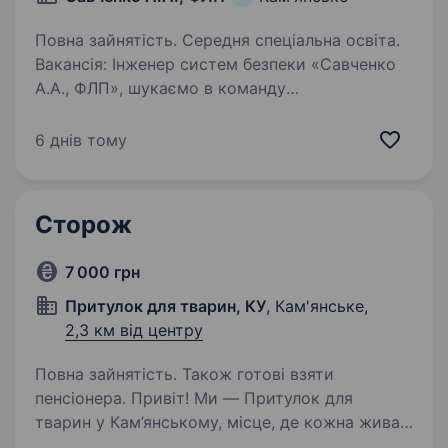
Повна зайнятість. Середня спеціальна освіта.
Вакансія: Інженер систем безпеки «Савченко
А.А., ФЛП», шукаємо в команду
відповідального та ініціативного інженера
систем безпеки. Наша компанія
6 днів тому
спеціалізується на монтажі, наладці
та технічному обслуговуванні систем…
Сторож
7 000 грн
Притулок для тварин, КУ
, Кам'янське,
2,3 км від центру
Повна зайнятість. Також готові взяти
пенсіонера. Привіт! Ми — Притулок для
тварин у Кам’янському, місце, де кожна жива
істота отримує турботу, допомогу та другу