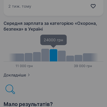
надію. Якщо ти хочеш долучитися до доброї
2 тиж. тому
справи, бути корисним і піклуватися про
безпеку наших підопічних —…
Середня зарплата за категорією «Охорона,
безпека»
в Україні
24000 грн
11 000 грн
39 000 грн
Докладніше
Мало результатів?