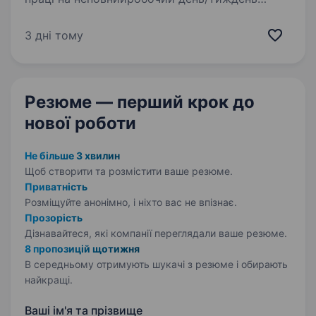
Обов’язки: Контролювати дотримання норм
охорони праці. Проводити інструктажі
3 дні тому
та навчання співробітників щодо безпечних
методів роботи. Аналізувати…
Резюме — перший крок
до
нової роботи
Не більше 3 хвилин
Щоб створити та розмістити ваше
резюме.
Приватність
Розміщуйте анонімно, і ніхто вас не впізнає.
Прозорість
Дізнавайтеся, які компанії переглядали ваше резюме.
8 пропозицій щотижня
В середньому отримують шукачі з резюме і обирають
найкращі.
Ваші ім'я та прізвище