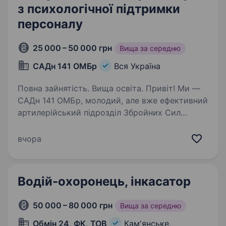
з психологічної підтримки
персоналу
25 000 – 50 000 грн
Вища за середню
САДн 141 ОМБр
Вся Україна
Повна зайнятість. Вища освіта. Привіт! Ми —
САДн 141 ОМБр, молодий, але вже ефективний
артилерійський підрозділ Збройних Сил
України. Наша місія — знищувати ворога
найсучаснішими методами, підтримуючи один
вчора
одного та цінуючи кожне життя.
Ми прагнемо…
Водій-охоронець, інкасатор
50 000 – 80 000 грн
Вища за середню
Обмін 24, ФК, ТОВ
Кам'янське,