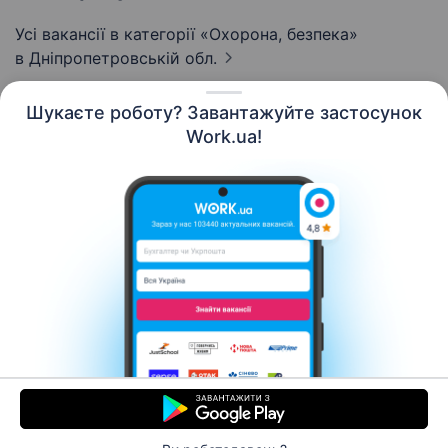
Усі вакансії в категорії «Охорона, безпека»
в Дніпропетровській обл.
Шукаєте роботу? Завантажуйте застосунок
Work.ua!
Українська
Ресурси
Контакти
Про нас
Кар’єра
Новини Work.ua
Допомога
Умови використання
Роботодавцю