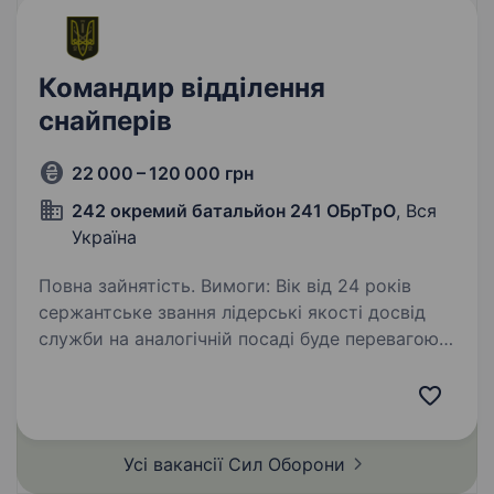
Командир відділення
снайперів
22 000 – 120 000 грн
242 окремий батальйон 241 ОБрТрО
, Вся
Україна
Повна зайнятість. Вимоги: Вік від 24 років
сержантське звання лідерські якості досвід
служби на аналогічній посаді буде перевагою
придатність до військової служби
за морально-психологічними та фізичними
якостями висока…
Усі вакансії Сил
Оборони