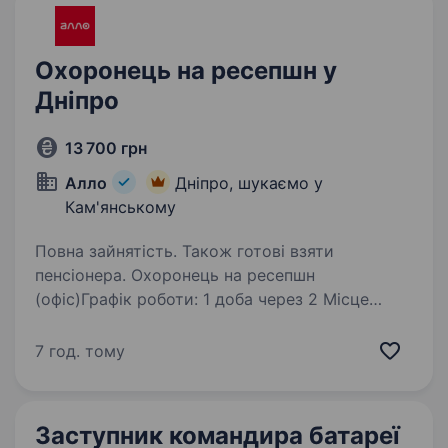
Охоронець на ресепшн у
Дніпро
13 700 грн
Алло
Дніпро, шукаємо у
Кам'янському
Повна зайнятість. Також готові взяти
пенсіонера. Охоронець на ресепшн
(офіс)Графік роботи: 1 доба через 2 Місце
роботи: вул. Барикадна, 15А, Дніпро (центр)
Контакти для зв’язку: Владислав
7 год. тому
Станіславович, +380503633229 Обов’язки:
Контроль входу та виходу співробітників…
Заступник командира батареї