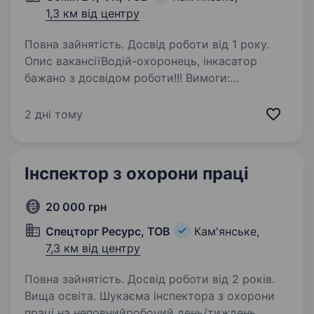
1,3 км від центру
Повна зайнятість. Досвід роботи від 1 року.
Опис вакансіїВодій-охоронець, інкасатор
бажано з досвідом роботи!!! Вимоги:
Відповідальність, пунктуальність, відсутність
шкідливих звичок! Відсутність судимостей Вік
2 дні тому
30−40 лет Водійський стаж від 3 років!…
Інспектор з охорони праці
20 000 грн
Спецторг Ресурс, ТОВ
Кам'янське,
7,3 км від центру
Повна зайнятість. Досвід роботи від 2 років.
Вища освіта. Шукаєма інспектора з охорони
праці на неповнийробочий день/тиждень