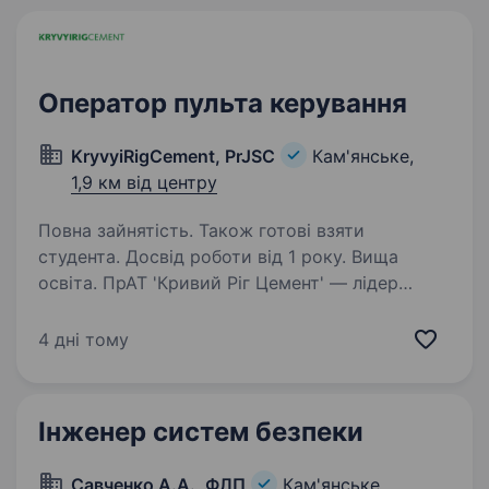
Оператор пульта керування
KryvyiRigCement, PrJSC
Кам'янське,
1,9 км від центру
Повна зайнятість. Також готові взяти
студента. Досвід роботи від 1 року. Вища
освіта. ПрАТ 'Кривий Ріг Цемент' — лідер
в центральному і східному регіонах України
з виробництва цементу, бетону і наповнювачів
4 дні тому
для будівельної сфери. Ми запрошуємо
на роботу Оператора пульта керування в м.
Кам’янське…
Інженер систем безпеки
Савченко А.А., ФЛП
Кам'янське