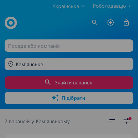
Роботодавцю
Українська
Посада або компанія
Кам'янське
Знайти вакансії
Підібрати
7 вакансій
у Кам'янському