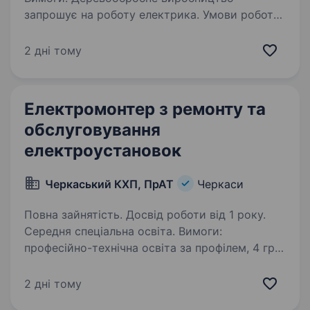
запрошує на роботу електрика. Умови роботи:
понеділок-п'ятниця, з 8 по 17. Обов’язки:
обслуговування деревообробних верстатів.
2 дні тому
Електромонтер з ремонту та
обслуговування
електроустановок
Черкаський КХП, ПрАТ
Черкаси
Повна зайнятість. Досвід роботи від 1 року.
Середня спеціальна освіта. Вимоги:
професійно-технічна освіта за профілем, 4 гр.
допуску Умови роботи: змінний графік роботи
Обов’язки: поточний та капітальний ремонт е/
2 дні тому
устаткування будь-якого призначення всіх