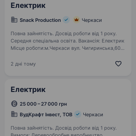
Електрик
Snack Production
Черкаси
Повна зайнятість. Досвід роботи від 1 року.
Середня спеціальна освіта. Вакансія: Електрик
Місце роботи:м.Черкаси вул. Чигиринська,60
Компанія «Snack Production» шукає
кваліфікованого електрика для приєднання
2 дні тому
до нашої команди. Ми є однією з провідних
компаній у виробництві снеків, і…
Електрик
25 000 – 27 000 грн
ВудКрафт Інвест, ТОВ
Черкаси
Повна зайнятість. Досвід роботи від 1 року.
Вимоги: Деревообробне виробництво