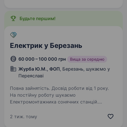
Kurator, «Секрети Шефа». Наш працівник на цій
посаді:…
Будьте першим!
Електрик у Березань
60 000 – 100 000 грн
Вища за середню
Журба Ю.М., ФОП
, Березань, шукаємо у
Переяславі
Повна зайнятість. Досвід роботи від 1 року.
На постійну роботу шукаємо
Електромонтажника сонячних станцій.
Основні вимоги: Можливість пересування
по Україні Прокладання кабельних ліній
2 тиж. тому
постійного та змінного струму Встановлення