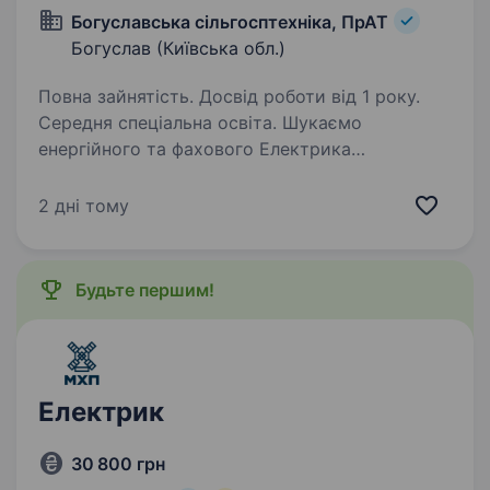
Богуславська сільгосптехніка, ПрАТ
Богуслав (Київська обл.)
Повна зайнятість. Досвід роботи від 1 року.
Середня спеціальна освіта. Шукаємо
енергійного та фахового Електрика
(електромонтера) на постійну роботу. Наша
команда в пошуках досвідченого спеціаліста,
2 дні тому
який допоможе тримати обладнання в
ідеальному стані. Якщо ви знаєтеся
на електриці…
Будьте першим!
Електрик
30 800 грн