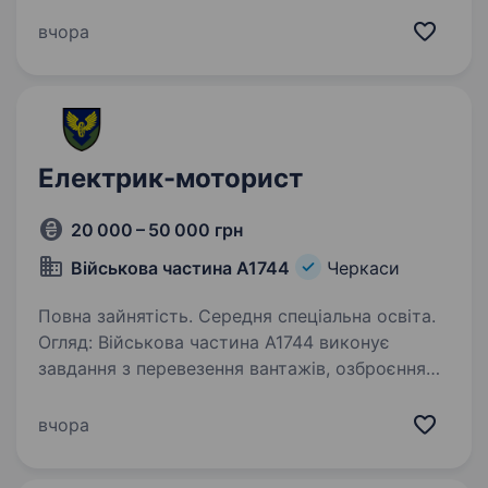
призов по мобілізації 15 мобільний
прикордонний загін «СТАЛЕВИЙ КОРДОН»
вчора
шукає кандидата на посаду техніка-водія-
електрика в підрозділ…
Електрик-моторист
20 000 – 50 000 грн
Військова частина А1744
Черкаси
Повна зайнятість. Середня спеціальна освіта.
Огляд: Військова частина А1744 виконує
завдання з перевезення вантажів, озброєння
та військової техніки по всій території
України. Обов’язки обслуговування та ремонт
вчора
електродвигунів і генераторів
обслуговування…