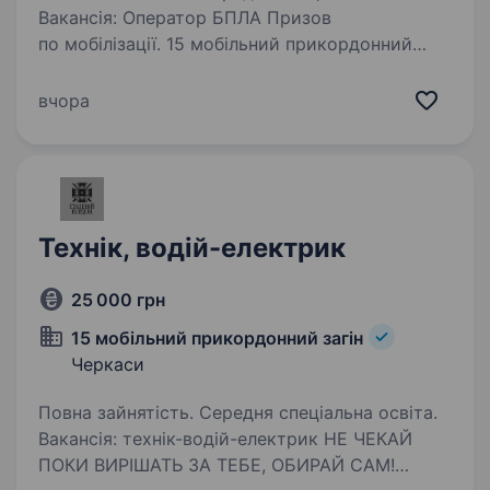
Вакансія: Оператор БПЛА Призов
по мобілізації. 15 мобільний прикордонний
загін шукає в підрозділ РУБпАК оператора
безпілотних літальних апаратів (БПЛА).
вчора
Ми призиваємо безпосередньо в частину без
участі ТЦК та СП,…
Технік, водій-електрик
25 000 грн
15 мобільний прикордонний загін
Черкаси
Повна зайнятість. Середня спеціальна освіта.
Вакансія: технік-водій-електрик НЕ ЧЕКАЙ
ПОКИ ВИРІШАТЬ ЗА ТЕБЕ, ОБИРАЙ САМ!