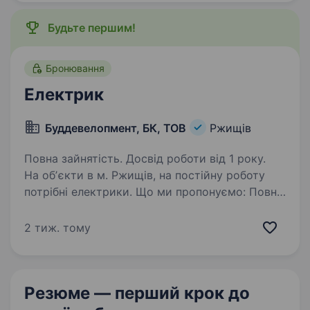
інверторів та супутнього…
Будьте першим!
Бронювання
Електрик
Буддевелопмент, БК, ТОВ
Ржищів
Повна зайнятість. Досвід роботи від 1 року.
На обʼєкти в м. Ржищів, на постійну роботу
потрібні електрики. Що ми пропонуємо: Повна
зайнятість Заробітна плата від виробітки
Працевлаштування з можливістю бронювання
2 тиж. тому
Дзвоніть за додатковими деталями:…
Резюме — перший крок
до