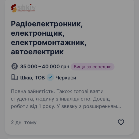
Радіоелектронник,
електронщик,
електромонтажник,
автоелектрик
35 000 – 40 000 грн
Вища за середню
Шків, ТОВ
Черкаси
Повна зайнятість. Також готові взяти
студента, людину з інвалідністю. Досвід
роботи від 1 року. У звязку з розширенням
асортименту обладнання шукаємо на роботу
електронщика, Запрошуємо до команди
2 дні тому
електромонтажника / автоелектрика для
роботи над НРК Що потрібно буде робити: