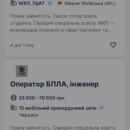
МХП, ПрАТ
Мирне (Київська обл.)
Повна зайнятість. Також готові взяти
студента. Середня спеціальна освіта. МХП —
міжнародна компанія в сфері харчових та
агротехнологій. Ти точно нас знаєш за такими
брендами як: «Наша Ряба», «Наша Ряба
4 дні тому
Апетитна», «Бащинський», «Легко!», Kurator,
«Секрети Шефа». Наш працівник на цій посаді:
…
Оператор БПЛА, інженер
25 000 – 70 000 грн
15 мобільний прикордонний загін
Черкаси
Повна зайнятість. Середня спеціальна освіта.