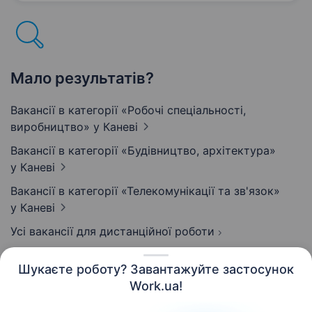
типів і габаритів; обслуговування…
Мало результатів?
Вакансії в категорії «Робочі спеціальності,
виробництво»
у Каневі
Вакансії в категорії «Будівництво, архітектура»
у Каневі
Вакансії в категорії «Телекомунікації та зв'язок»
у Каневі
Усі вакансії для дистанційної роботи
Шукаєте роботу? Завантажуйте застосунок
Work.ua!
Українська