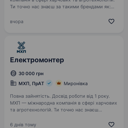
Ти точно нас знаєш за такими брендами як:
«Наша Ряба», «Наша Ряба Апетитна»,
«Бащинський», «Легко!», Kurator, «Секрети
вчора
Шефа». Наш працівник на цій…
Електромонтер
30 000 грн
МХП, ПрАТ
Миронівка
Повна зайнятість. Досвід роботи від 1 року.
МХП — міжнародна компанія в сфері харчових
та агротехнологій. Ти точно нас знаєш
за такими брендами як: «Наша Ряба», «Наша
Ряба Апетитна», «Бащинський», «Легко!»,
6 днів тому