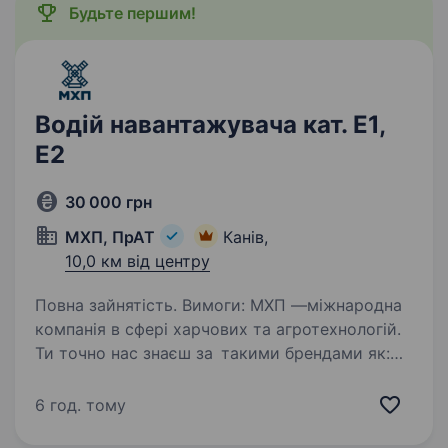
Будьте першим!
Водій навантажувача кат. Е1,
Е2
30 000 грн
МХП, ПрАТ
Канів,
10,0 км від центру
Повна зайнятість. Вимоги: МХП —міжнародна
компанія в сфері харчових та агротехнологій.
Ти точно нас знаєш за такими брендами як:
«Наша Ряба», «Наша Ряба Апетитна»,
«Бащинський», «Легко!», «Секрети Шефа».
6 год. тому
МХП серед 10 кращих роботодавців…