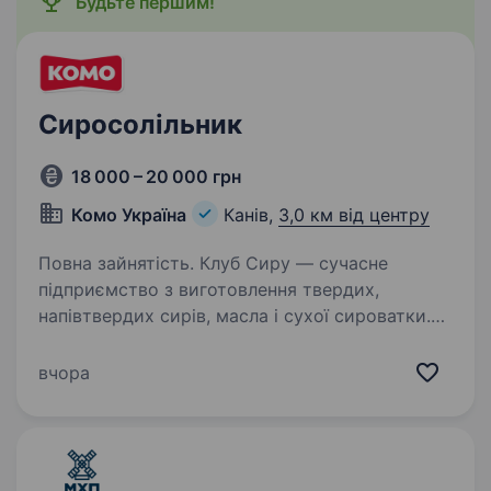
Будьте першим!
Сиросолільник
18 000 – 20 000 грн
Комо Україна
Канів,
3,0 км від центру
Повна зайнятість. Клуб Сиру — сучасне
підприємство з виготовлення твердих,
напівтвердих сирів, масла і сухої сироватки.
Наша продукція широко представлена
на ринку України, а також експортується і
вчора
представлена на ринках близько…