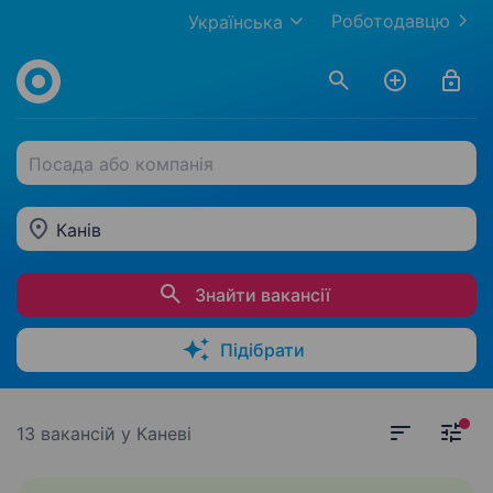
Роботодавцю
Українська
Посада або компанія
Канів
Знайти вакансії
Підібрати
13 вакансій
у Каневі