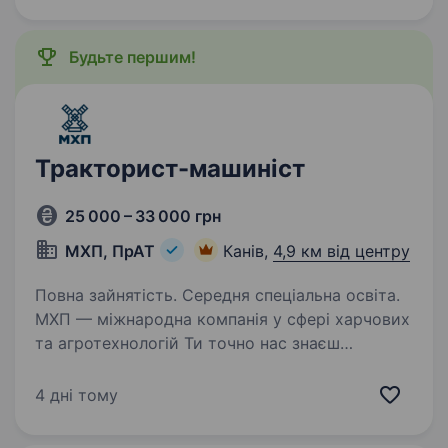
Будьте першим!
Тракторист-машиніст
25 000 – 33 000 грн
МХП, ПрАТ
Канів,
4,9 км від центру
Повна зайнятість. Середня спеціальна освіта.
МХП — міжнародна компанія у сфері харчових
та агротехнологій Ти точно нас знаєш
за брендами: «Наша Ряба», «Наша Ряба
Апетитна», «Бащинський», «Легко!», «Секрети
4 дні тому
Шефа». Наш працівник на цій посаді: Завозить
корм…