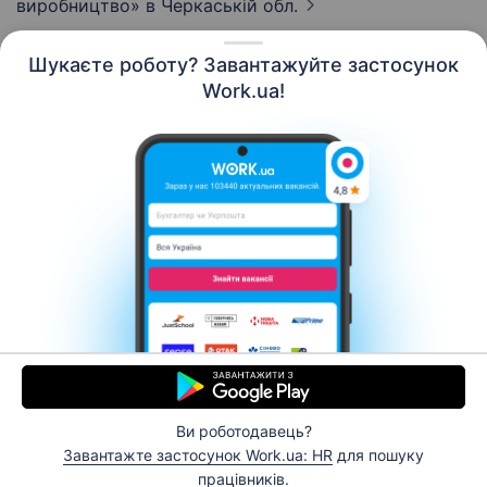
виробництво»
в Черкаській обл.
Шукаєте роботу? Завантажуйте застосунок
Work.ua!
Українська
Ресурси
Контакти
Про нас
Кар’єра
Новини Work.ua
Допомога
Умови використання
Роботодавцю
Ви роботодавець?
© 2006–2026 Work.ua. Сервіс пошуку роботи №1 в
Завантажте застосунок Work.ua: HR
для пошуку
Україні.
працівників.