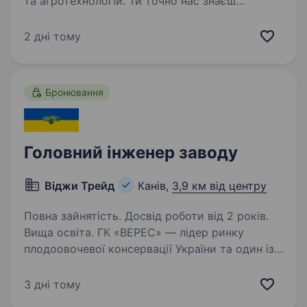
та агротехнологій. Ти точно нас знаєш
за такими брендами як: «Наша Ряба», «Наша
Ряба Апетитна», «Бащинський», «Легко!»,
2 дні тому
Kurator, «Секрети Шефа». Наш працівник на цій
посаді:…
Бронювання
Головний інженер заводу
Віджи Трейд
Канів,
3,9 км від центру
Повна зайнятість. Досвід роботи від 2 років.
Вища освіта. ГК «ВЕРЕС» — лідер ринку
плодоовочевої консервації України та один із
найбільших виробників харчової продукції
в країні, запрошує до команди Головного
3 дні тому
інженера заводу. Це ключова управлінська