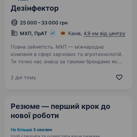
Дезінфектор
25 000 – 33 000 грн
МХП, ПрАТ
Канів,
4,9 км від центру
Повна зайнятість. МХП — міжнародна
компанія в сфері харчових та агротехнологій.
Ти точно нас знаєш за такими брендами як:
«Наша Ряба», «Наша Ряба Апетитна»,
«Бащинський», «Легко!», Kurator, «Секрети
2 дні тому
Шефа». Наш працівник на цій посаді:…
Резюме — перший крок
до
нової роботи
Не більше 3 хвилин
Щоб створити та розмістити ваше
резюме.