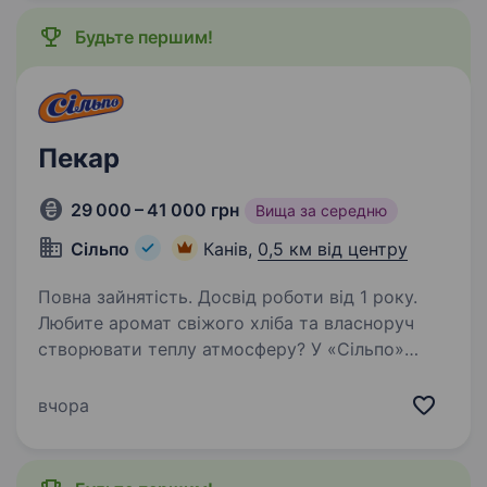
Будьте першим!
Пекар
29 000 – 41 000 грн
Вища за середню
Сільпо
Канів,
0,5 км від центру
Повна зайнятість. Досвід роботи від 1 року.
Любите аромат свіжого хліба та власноруч
створювати теплу атмосферу? У «Сільпо»
пекар — це ремесло і магія, яку наші Гості
з радістю несуть у свої домівки. Що потрібно
вчора
робити Випікати хліб, булочки, круасани …