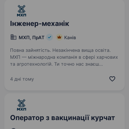
Інженер-механік
МХП, ПрАТ
Канів
Повна зайнятість. Незакінчена вища освіта.
МХП — міжнародна компанія в сфері харчових
та агротехнологій. Ти точно нас знаєш
за такими брендами як: «Наша Ряба», «Наша
Ряба Апетитна», «Бащинський», «Легко!»,
4 дні тому
Kurator, «Секрети Шефа». Приєднуйся
до нашої команди!…
Оператор з вакцинації курчат