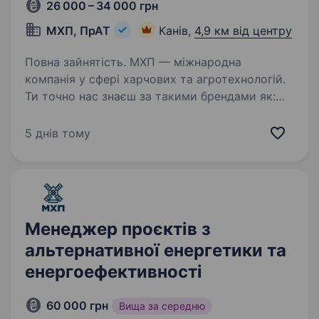
26 000 – 34 000 грн
МХП, ПрАТ
Канів,
4,9 км від центру
Повна зайнятість. МХП — міжнародна
компанія у сфері харчових та агротехнологій.
Ти точно нас знаєш за такими брендами як:
«Наша Ряба», «Наша Ряба Апетитна»,
«Бащинський», «Легко!», «Секрети Шефа».
5 днів тому
Наш працівник на цій посаді: …
Менеджер проєктів з
альтернативної енергетики та
енергоефективності
60 000 грн
Вища за середню