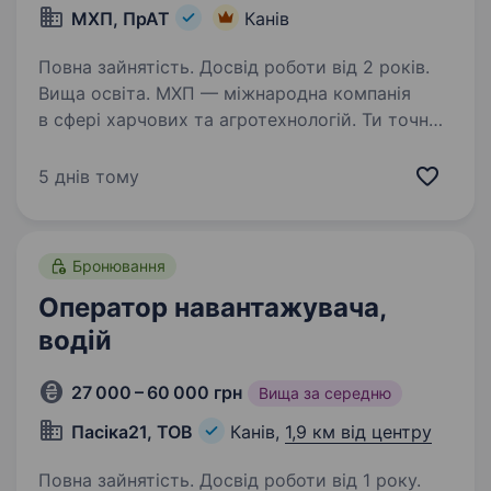
МХП, ПрАТ
Канів
Повна зайнятість. Досвід роботи від 2 років.
Вища освіта. МХП — міжнародна компанія
в сфері харчових та агротехнологій. Ти точно
нас знаєш за такими брендами як: «Наша
Ряба», «Наша Ряба Апетитна», «Бащинський»,
5 днів тому
«Легко!», Kurator, «Секрети Шефа».
Приєднуйся до нашої команди!…
Бронювання
Оператор навантажувача,
водій
27 000 – 60 000 грн
Вища за середню
Пасіка21, ТОВ
Канів,
1,9 км від центру
Повна зайнятість. Досвід роботи від 1 року.