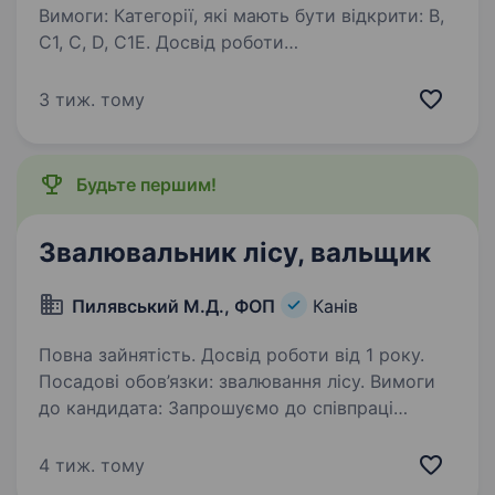
Вимоги: Категорії, які мають бути відкрити: В,
С1, С, D, C1E. Досвід роботи
на навантажувачах різних типів. AVANT 528
Досвід роботи водієм не менше 2 років. Умови
3 тиж. тому
роботи: https://pasika21.com/ Обов’язки:…
Будьте першим!
Звалювальник лісу, вальщик
Пилявський М.Д., ФОП
Канів
Повна зайнятість. Досвід роботи від 1 року.
Посадові обов’язки: звалювання лісу. Вимоги
до кандидата: Запрошуємо до співпраці
звалювальників лісу, вальщиків. Надаємо
перевагу повній бригаді але розглядаємо різні
4 тиж. тому
варіанти. Умови праці: За детальною