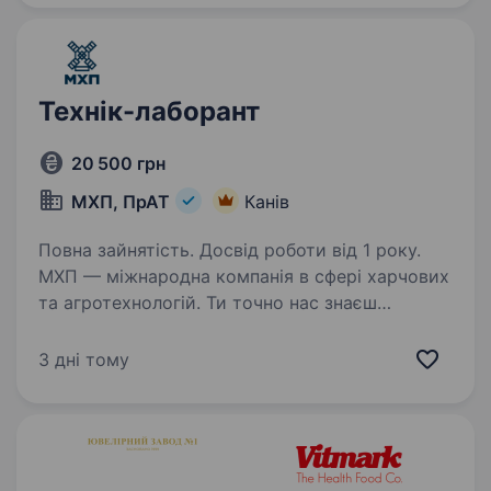
роль для професіонала,…
Технік-лаборант
20 500 грн
МХП, ПрАТ
Канів
Повна зайнятість. Досвід роботи від 1 року.
МХП — міжнародна компанія в сфері харчових
та агротехнологій. Ти точно нас знаєш
за такими брендами як: «Наша Ряба», «Наша
Ряба Апетитна», «Бащинський», «Легко!»,
3 дні тому
Kurator, «Секрети Шефа». Наш працівник на
цій…