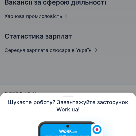
Вакансії за сферою діяльності
Харчова
промисловість
Статистика зарплат
Середня зарплата слюсара
в Україні
Українська
Шукаєте роботу? Завантажуйте застосунок
Work.ua!