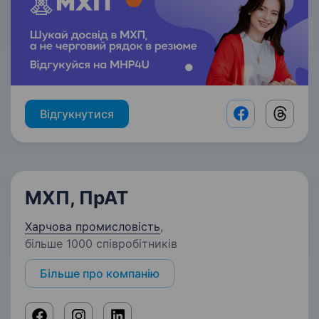
Відгукнутися
Facebook shar
Threads
МХП, ПрАТ
Харчова промисловість
,
більше 1000 співробітників
Більше про компанію