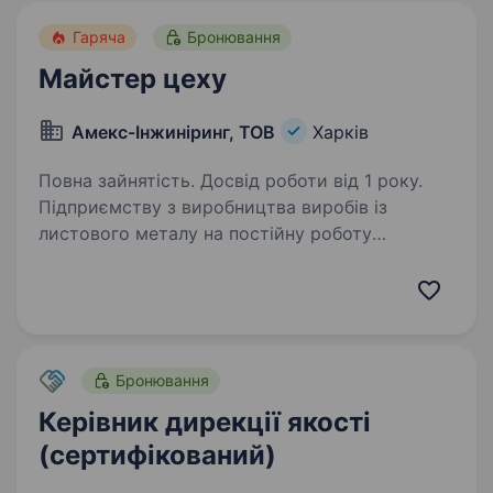
Гаряча
Бронювання
Майстер цеху
Амекс-Інжиніринг, ТОВ
Харків
Повна зайнятість. Досвід роботи від 1 року.
Підприємству з виробництва виробів із
листового металу на постійну роботу
потрібен: майстер цеху; Робота цілий рік.
ЗП висока, стабільна, соц. пакет. Район заводу
ім. Шевченка. Подробиці за телефоном 098 48
097…
Бронювання
Керівник дирекції якості
(сертифікований)