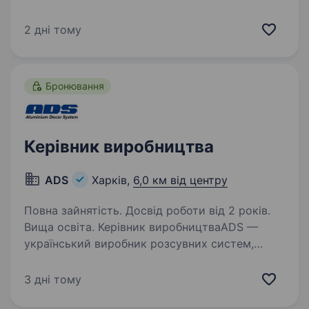
український виробник з багаторічним
досвідом у виробництві якісної косметичної
2 дні тому
та парфумерної продукції, яка заслужила
довіру споживачів в Україні та за її межами.
Якщо ти…
Бронювання
Керівник виробництва
ADS
Харків,
6,0 км від центру
Повна зайнятість. Досвід роботи від 2 років.
Вища освіта. Керівник виробництваADS —
український виробник розсувних систем,
міжкімнатних перегородок, фасадів
у рамковому профілі та виробів зі скла
3 дні тому
й дзеркала. Ми шукаємо керівника, який стане