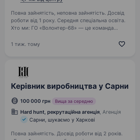
Повна зайнятість, неповна зайнятість. Досвід
роботи від 1 року. Середня спеціальна освіта.
Хто ми: ГО «Волонтер-68» — це команда
людей дії. Ми виросли з волонтерської
ініціативи перших днів повномасштабної війни,
1 тиж. тому
щоб системно змінювати суспільство
на краще. Наша місія: допомога людям з
інвалідністю…
Керівник виробництва у Сарни
100 000 грн
Вища за середню
Hard hunt, рекрутаційна агенція
, Агенція
Сарни, шукаємо у Харкові
Повна зайнятість. Досвід роботи від 2 років.