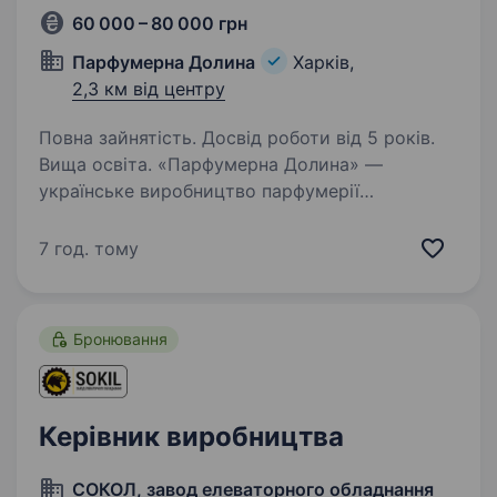
60 000 – 80 000 грн
Парфумерна Долина
Харків,
2,3 км від центру
Повна зайнятість. Досвід роботи від 5 років.
Вища освіта. «Парфумерна Долина» —
українське виробництво парфумерії
та ароматів для дому, що є частиною LUMIKER
Group — групи компаній з більш ніж 25-річною
7 год. тому
історією на українському ринку. Мета
LUMIKER Group — зробити так,…
Бронювання
Керівник виробництва
СОКОЛ, завод елеваторного обладнання