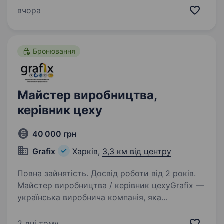
спецтехніки для сільськогосподарської,
вчора
лісової, комунальної та логістичної галузей із
2002 року. Ми маємо сформовану команду…
Бронювання
Майстер виробництва,
керівник цеху
40 000 грн
Grafix
Харків,
3,3 км від центру
Повна зайнятість. Досвід роботи від 2 років.
Майстер виробництва / керівник цехуGrafix —
українська виробнича компанія, яка
виготовляє обладнання для порошкового
фарбування та металообробки. У зв’язку
2 дні тому