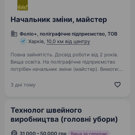
Начальник зміни, майстер
Фоліо+, поліграфічне підприємство, ТОВ
Харків,
10,0 км від центру
Повна зайнятість. Досвід роботи від 2 років.
Вища освіта. На поліграфічне підприємство
потрібен начальник зміни (майстер). Вимоги:
Вища спеціальна технічна освіта (бажано
поліграфія). Досвіт роботи на виробництві
3 дні тому
керівником зміни (бажано в поліграфії)
не менше 2 років…
Технолог швейного
виробництва (головні убори)
31 000 – 50 000 грн
Вища за середню