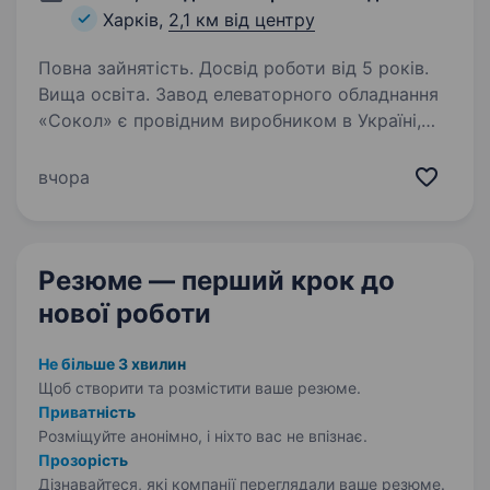
Харків,
2,1 км від центру
Повна зайнятість. Досвід роботи від 5 років.
Вища освіта. Завод елеваторного обладнання
«Сокол» є провідним виробником в Україні,
У зв`язку з розширенням штату відкрита
вакансія на посаду Керівник виробництва.
вчора
Основні обов`язки Планування та керування
виробництвом;…
Резюме — перший крок
до
нової роботи
Не більше 3 хвилин
Щоб створити та розмістити ваше
резюме.
Приватність
Розміщуйте анонімно, і ніхто вас не впізнає.
Прозорість
Дізнавайтеся, які компанії переглядали ваше резюме.