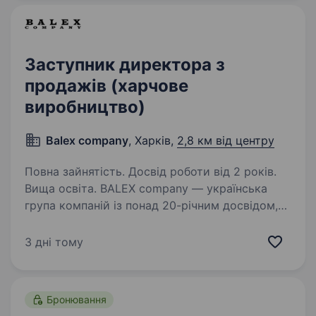
власником виробничого процесу…
Заступник директора з
продажів (харчове
виробництво)
Balex company
, Харків,
2,8 км від центру
Повна зайнятість. Досвід роботи від 2 років.
Вища освіта. BALEX company — українська
група компаній із понад 20-річним досвідом,
яка створює технологічні рішення для
харчової індустрії та розвиває сучасне
3 дні тому
виробництво в Україні. Ми шукаємо сильного
лідера, який готовий…
Бронювання