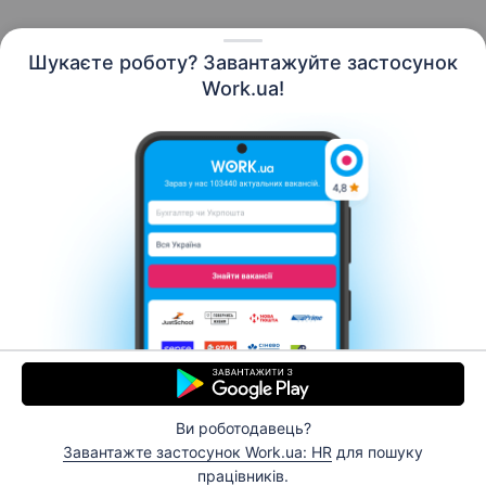
Шукаєте роботу? Завантажуйте застосунок
Work.ua!
Українська
Ресурси
Контакти
Про нас
Кар’єра
Новини Work.ua
Допомога
Умови використання
Роботодавцю
Ви роботодавець?
© 2006–2026 Work.ua. Сервіс пошуку роботи №1 в
Завантажте застосунок Work.ua: HR
для пошуку
Україні.
працівників.