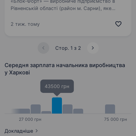
«Блок-Форт» — виробниче підприємство в
Рівненській області (район м. Сарни), яке
спеціалізується на виготовленні тротуарної
плитки, будівельних блоків, елементів для
2 тиж. тому
парканів та бетонної продукції для
будівництва…
Стор. 1 з 2
Середня зарплата начальника виробництва
у Харкові
43500 грн
27 000 грн
75 000 грн
Докладніше