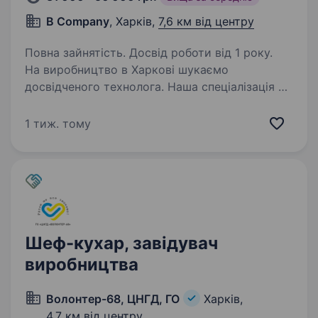
B Company
, Харків,
7,6 км від центру
Повна зайнятість. Досвід роботи від 1 року.
На виробництво в Харкові шукаємо
досвідченого технолога. Наша спеціалізація —
виробництво в’язаних і шитих головних уборів.
Потрібен практик, який добре розуміє
1 тиж. тому
технологію швейного та трикотажного
виробництва, уміє…
Шеф-кухар, завідувач
виробництва
Волонтер-68, ЦНГД, ГО
Харків,
4,7 км від центру