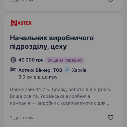
з розвитком напрямку виготовлення
обладнання шукаємо майстра,…
Начальник виробничого
підрозділу, цеху
40 000 грн
Вища за середню
Астекс Вiннер, ТОВ
Харків,
3,0 км від центру
Повна зайнятість. Досвід роботи від 2 років.
Вища освіта. Українська виробнича
компанія — виробник комплектуючих для
світлопрозорих конструкцій (ПВХ-вікна
та двері) — запрошує до команди керівника
2 дні тому
виробничого підрозділу. Ми шукаємо сильного