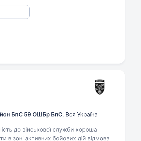
ьйон БпС 59 ОШБр БпС
, Вся Україна