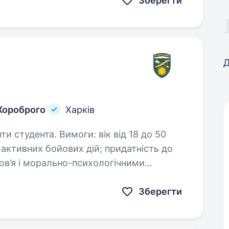
Зберегти
Д
 Хороброго
Харків
ги: вік від 18 до 50
ов’я і морально-психологічними
середня спеціальна/вища;…
Зберегти