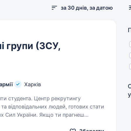
за 30 днів, за датою
і групи (ЗСУ,
армії
Харків
у
. Центр рекрутингу
 та відповідальних людей, готових стати
х Сил України. Якщо ти прагнеш
есійно та робити вагомий внесок…