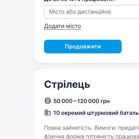
Додати місто
Продовжити
Стрілець
50 000 – 120 000 грн
10 окремий штурмовий батал
Повна зайнятість. Вимоги: придатність до військової служби хороша
фізична форма готовність працювати в зоні активних бойових дій відмова