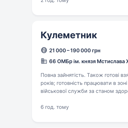
2 год. тому
Кулеметник
21 000 – 190 000 грн
66 ОМБр ім. князя Мстислава
Повна зайнятість. Також готові взяти студента. Вимо
років; готовність працювати в зоні активних бойових дій; придатність до
військової служби за станом здор
якостями; освіта: середня, 
6 год. тому