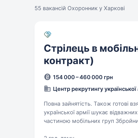
55 вакансій
Охоронник у Харкові
Стрілець в мобільн
контракт)
154 000 – 460 000 грн
Центр рекрутингу української 
Повна зайнятість. Також готові взяти студента
української армії шукає відважних
частиною мобільних груп Збройни
служити країні, розвиватися проф