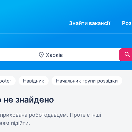
Знайти
вакансії
Роз
ooter
Навідник
Начальник групи розвідки
ю не знайдено
 прихована роботодавцем. Проте є інші
вам підійти.