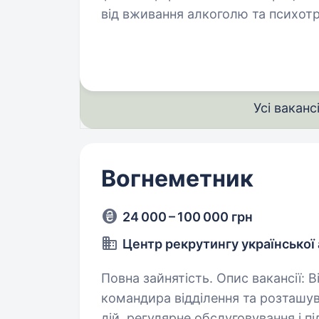
від вживання алкоголю та психотропних ре
мобілізація до кінця…
Усі ваканс
Вогнеметник
24 000 – 100 000 грн
Центр рекрутингу української 
Повна зайнятість. Опис вакансії: Відповідальний/а за виконання команд
командира відділення та розташув
дій, регулярне обслуговування і 