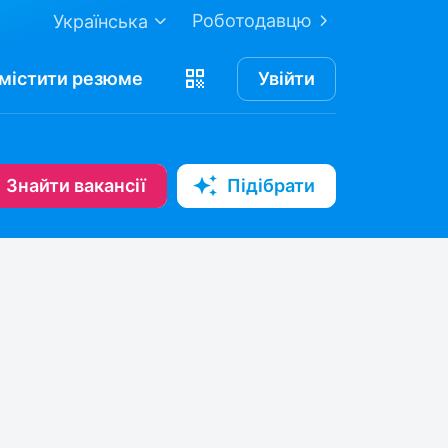
Роботодавцю
Українська
містити
резюме
Увійти
Знайти вакансії
Підібрати