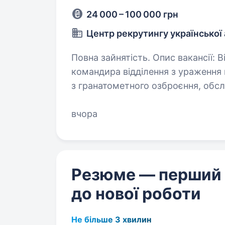
24 000 – 100 000 грн
Центр рекрутингу української 
Повна зайнятість. Опис вакансії: Відповідальний/а за виконання команд
командира відділення з ураження 
з гранатометного озброєння, обс
стану особистої зброї…
вчора
Резюме — перший
до нової роботи
Не більше 3 хвилин