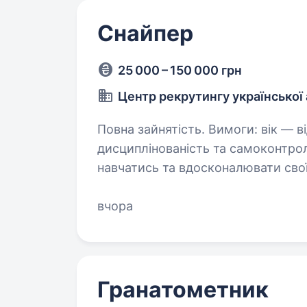
Снайпер
25 000 – 150 000 грн
Центр рекрутингу української 
Повна зайнятість. Вимоги: вік — від 18 до 45 років (бажано); власна
дисциплінованість та самоконтроль стануть у
навчатись та вдосконалювати свої навички; готовн
завдання в районі…
вчора
Гранатометник