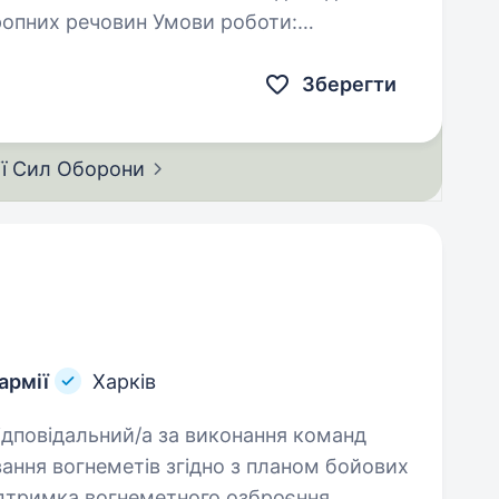
човин Умови роботи:
Зберегти
ії Сил
Оборони
армії
Харків
ання вогнеметів згідно з планом бойових
підтримка вогнеметного озброєння.