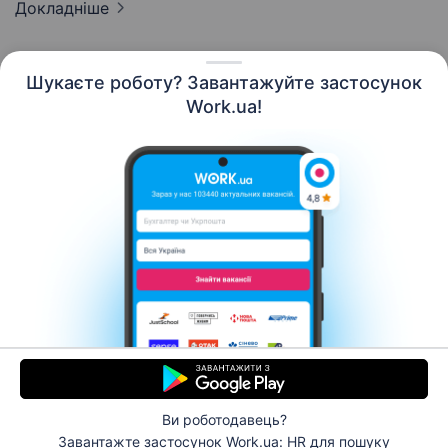
Докладніше
Шукаєте роботу? Завантажуйте застосунок
Work.ua!
Українська
Ресурси
Контакти
Про нас
Кар’єра
Новини Work.ua
Допомога
Умови використання
Роботодавцю
Ви роботодавець?
© 2006–2026 Work.ua. Сервіс пошуку роботи №1 в
Завантажте застосунок Work.ua: HR
для пошуку