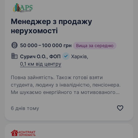
Менеджер з продажу
нерухомості
50 000 – 100 000 грн
Вища за середню
Сурич О.О., ФОП
Харків,
0,1 км від центру
Повна зайнятість. Також готові взяти
студента, людину з інвалідністю, пенсіонера.
Ми шукаємо енергійного та мотивованого
менеджера з продажу нерухомості для нашої
компанії «APS media group, АН». Робота
6 днів тому
полягатиме в залученні нових клієнтів,
проведенні переговорів, організації оглядів
об'єктів…