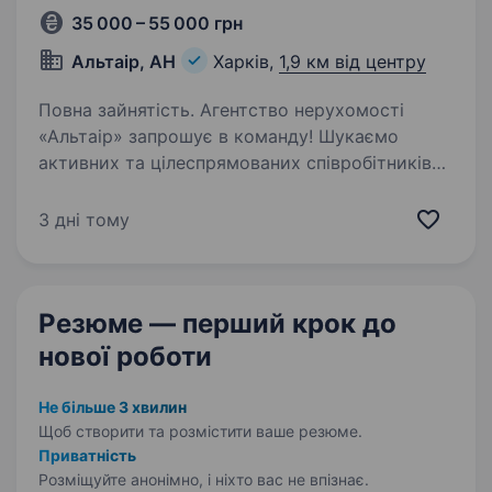
35 000 – 55 000 грн
Альтаір, АН
Харків,
1,9 км від центру
Повна зайнятість. Агентство нерухомості
«Альтаір» запрошує в команду! Шукаємо
активних та цілеспрямованих співробітників
на напрямок оренди нерухомості. Вимоги: Вік
від 18 до 25 років. Комунікабельність
3 дні тому
та бажання заробляти…
Резюме — перший крок
до
нової роботи
Не більше 3 хвилин
Щоб створити та розмістити ваше
резюме.
Приватність
Розміщуйте анонімно, і ніхто вас не впізнає.