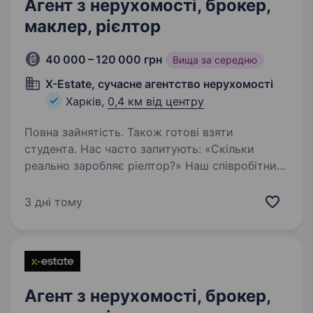
Агент з нерухомості, брокер,
маклер, рієлтор
40 000 – 120 000 грн
Вища за середню
X-Estate, сучасне агентство нерухомості
Харків,
0,4 км від центру
Повна зайнятість. Також готові взяти
студента. Нас часто запитують: «Скільки
реально заробляє ріелтор?» Наш співробітник-
початківець заробляє з першого тижня
роботи! Ми працюємо та розвиваємося
3 дні тому
в умовах воєнного часу, середня заробітна
плата наших агентів-початківців…
Агент з нерухомості, брокер,