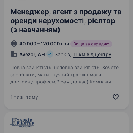
Менеджер, агент з продажу та
оренди нерухомості, рієлтор
(з навчанням)
40 000 – 120 000 грн
Вища за середню
Avezor, АН
Харків,
1,1 км від центру
Повна зайнятість, неповна зайнятість. Хочете
заробляти, мати гнучкий графік і мати
достойну професію? Вам до нас) Компанія
«Avezor» — провідний експерт у сфері
нерухомості та юридичних послуг — активно
1 тиж. тому
розширюється та запрошує нових фахівців
у свою…