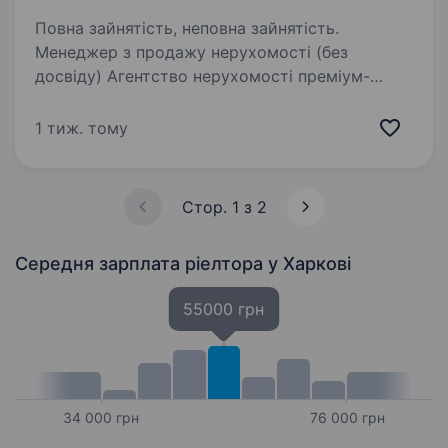
Повна зайнятість, неповна зайнятість.
Менеджер з продажу нерухомості (без
досвіду) Агентство нерухомості преміум-
класу в центрі Харкова запрошує в команду
амбітного та вмотивованого менеджера
1 тиж. тому
з продажу нерухомості. Ми активно
масштабуємося та відкриті…
Стор. 1 з 2
Середня зарплата ріелтора
у Харкові
55000 грн
34 000 грн
76 000 грн