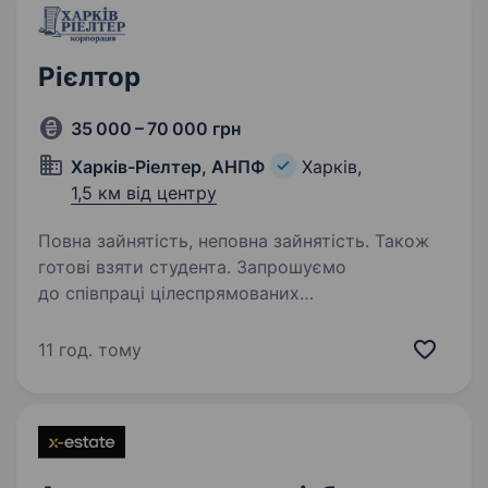
Рієлтор
35 000 – 70 000 грн
Харків-Ріелтер, АНПФ
Харків,
1,5 км від центру
Повна зайнятість, неповна зайнятість. Також
готові взяти студента. Запрошуємо
до співпраці цілеспрямованих
та вмотивованих кандидатів на посаду
«Рієлтор» для роботи в динамічному Агентстві
11 год. тому
нерухомості «Харків — Ріелтер». Про
корпорацію: АН «Харків— Ріелтер» —провідна
агенція нерухомості,…