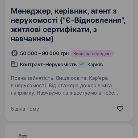
Менеджер, керівник, агент з
нерухомості ("Є-Відновлення",
житлові сертифікати, з
навчанням)
50 000 – 90 000 грн
Вища за середню
Контракт-Нерухомість
Харків
Повна зайнятість. Вища освіта. Кар'єра
в нерухомості: Від стажера до керівника
напрямку. Навчаємо та інвестуємо в тебе
Привіт! Ми — «Контракт Нерухомість»,
команда, яка задає ритм ринку Харкова.
6 днів тому
Ми не просто шукаємо менеджера з продажу.
Ми шукаємо…