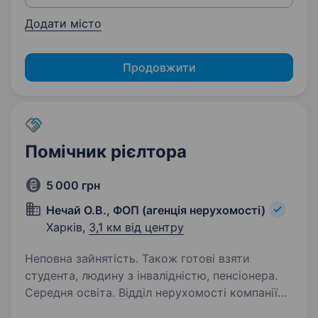
Додати місто
Продовжити
Помічник рієлтора
5 000 грн
Нечай О.В., ФОП (агенція нерухомості)
Харків,
3,1 км від центру
Неповна зайнятість. Також готові взяти
студента, людину з інвалідністю, пенсіонера.
Середня освіта. Відділ нерухомості компанії
«Нечай О.В., ФОП» шукає співробітника