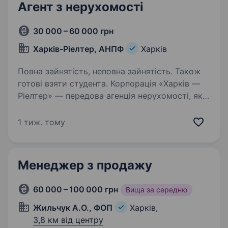
Агент з нерухомості
30 000 – 60 000 грн
Харків-Ріелтер, АНПФ
Харків
Повна зайнятість, неповна зайнятість. Також
готові взяти студента. Корпорація «Харків —
Ріелтер» — передова агенція нерухомості, яка
прагне робити життя наших клієнтів кращім
та щасливішим. Запрошуємо до співпраці
1 тиж. тому
енергійних та амбіційних кандидатів
на посаду — Агент з продажу…
Менеджер з продажу
60 000 – 100 000 грн
Вища за середню
Жильчук А.О., ФОП
Харків,
3,8 км від центру