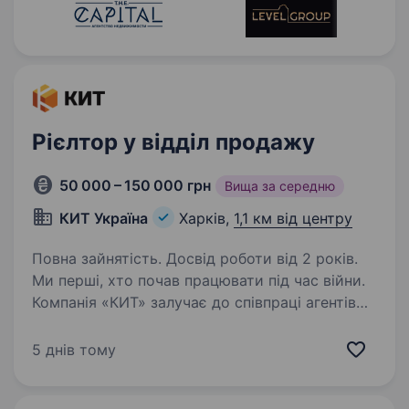
Рієлтор у відділ продажу
50 000 – 150 000 грн
Вища за середню
КИТ Україна
Харків,
1,1 км від центру
Повна зайнятість. Досвід роботи від 2 років.
Ми перші, хто почав працювати під час війни.
Компанія «КИТ» залучає до співпраці агентів
з нерухомості з досвідом, співробітників
відділів продажів, керівників житловою
5 днів тому
нерухомістю. Приєднуйтесь до найкращої
команди…