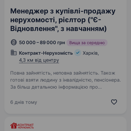
Менеджер з купівлі-продажу
нерухомості, рієлтор ("Є-
Відновлення", з навчанням)
50 000 – 89 000 грн
Вища за середню
Контракт-Нерухомість
Харків,
4,3 км від центру
Повна зайнятість, неповна зайнятість. Також
готові взяти людину з інвалідністю, пенсіонера.
За більш детальною інформацією про
актуальні вакансії та роботу в компанії
переходьте в наш HR-telegram bot:
6 днів тому
https://t.me/hr_contract_estate_bot?
start=e34efcd3bf7d Шукаєш не просто роботу,
а професію? Стань експертом…