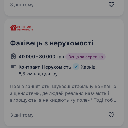
на посаду Помічник Ріелтора (Оператор ПК).
3 дні тому
Працювати треба через день (пн, ср, пт, або вт,
чт, суб) Основні вимоги до кандидата: знання
роботи…
Фахівець з нерухомості
40 000 – 80 000 грн
Вища за середню
Контракт-Нерухомість
Харків,
6,8 км від центру
Повна зайнятість. Шукаєш стабільну компанію
з цінностями, де людей реально навчають і
вирощують, а не кидають «у поле»? Тоді тобі
до нас. Хто ми? «Контракт Нерухомість» —
стабільна компанія, яка працює на ринку
3 дні тому
нерухомості з 2012…