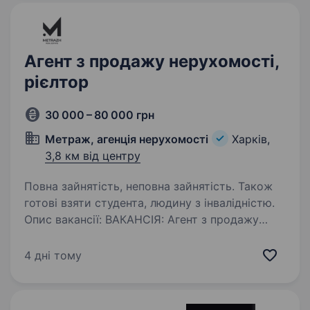
Агент з продажу нерухомості,
рієлтор
30 000 – 80 000 грн
Метраж, агенція нерухомості
Харків,
3,8 км від центру
Повна зайнятість, неповна зайнятість. Також
готові взяти студента, людину з інвалідністю.
Опис вакансії: ВАКАНСІЯ: Агент з продажу
нерухомості (з навчанням) Про нас: Агентство
нерухомості «Метраж» — це сучасна,
4 дні тому
стабільна компанія, яка надає послуги
з продажу та купівлі нерухомості.
Ми працюємо як з житловою,…