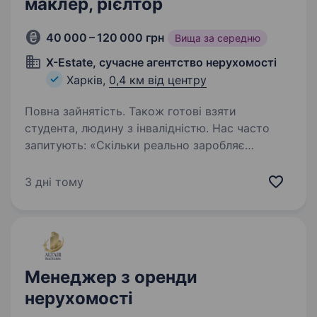
маклер, рієлтор
40 000 – 120 000 грн
Вища за середню
X-Estate, сучасне агентство нерухомості
Харків,
0,4 км від центру
Повна зайнятість. Також готові взяти
студента, людину з інвалідністю. Нас часто
запитують: «Скільки реально заробляє
ріелтор?» Наш співробітник-початківець
заробляє з першого тижня роботи!
3 дні тому
Ми працюємо та розвиваємося в умовах
воєнного часу, середня заробітна плата наших
агентів-початківців…
Менеджер з оренди
нерухомості