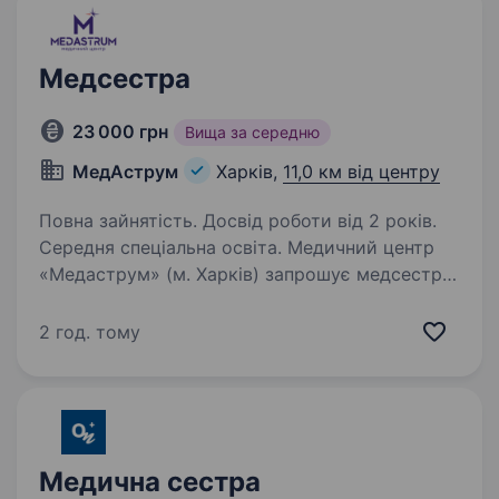
Медсестра
23 000 грн
Вища за середню
МедАструм
Харків,
11,0 км від центру
Повна зайнятість. Досвід роботи від 2 років.
Середня спеціальна освіта. Медичний центр
«Медаструм» (м. Харків) запрошує медсестру
стати частиною нашої команди Ми цінуємо
кожного нашого співробітника та націлені
2 год. тому
на довгострокові трудові відносини, засновані
на професіоналізмі, порядності…
Медична сестра