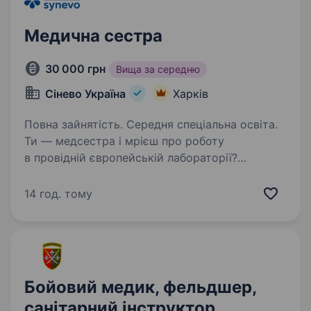
Медична сестра
30 000 грн
Вища за середню
Сінево Україна
Харків
Повна зайнятість. Середня спеціальна освіта.
Ти — медсестра і мрієш про роботу
в провідній європейській лабораторії?
Приєднуйся до команди Сінево!
Що ми пропонуємо? Робота поруч з домом —
14 год. тому
у нас понад 360+ відділень в Україні; Навчання
у «Школі медичних…
Бойовий медик, фельдшер,
санітарний інструктор