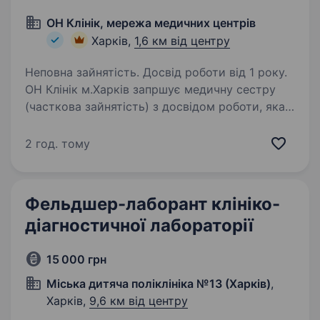
ОН Клінік, мережа медичних центрів
Харків,
1,6 км від центру
Неповна зайнятість. Досвід роботи від 1 року.
ОН Клінік м.Харків запршує медичну сестру
(часткова зайнятість) з досвідом роботи, яка
готова долучитися до нашої команди. Ми —
міжнародна команда професіоналів,
2 год. тому
що складається з 1500 фахівців у сфері
медицини,…
Фельдшер-лаборант клініко-
діагностичної лабораторії
15 000 грн
Міська дитяча поліклініка №13 (Харків)
,
Харків,
9,6 км від центру