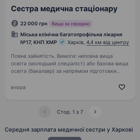
Сестра медична стаціонару
22 000 грн
Вища за середню
Міська клінічна багатопрофільна лікарня
№17, КНП ХМР
Харків,
4,4 км від центру
Повна зайнятість. Вимоги: неповна вища
освіта (молодший спеціаліст) або базова вища
освіта (бакалавр) за напрямом підготовки
«Медицина», спеціальністю «Сестринська
справа», «Лікувальна справа» або
вчора
«Акушерська справа». Умови роботи:…
Стор. 1 з 7
Середня зарплата медичної сестри
у Харкові