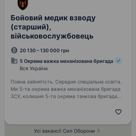
Бойовий медик взводу
(старший),
військовослужбовець
20 130 – 130 000 грн
5 Окрема важка механізована бригада
Вся Україна
Повна зайнятість. Середня спеціальна освіта.
Ми 5-та окрема важка механізована бригада
ЗСУ, колишня 5-та окрема танкова бригада
на чолі з командиром, який здобув особливе
визнання в битві за Бахмут, коли його
підрозділ утримував стратегічно важливі
позиції…
Усі вакансії Сил
Оборони