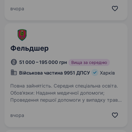
медсестер та медбратів для служби
у Збройних силах України в Харкові. ТАКОЖ,
вчора
МИ ЗАПРОШУЄМО ТЕБЕ ВЧИТИСЯ У ВИЩИХ
ВІЙСЬКОВИХ ЗАКЛАДАХ (ВВНЗ)…
Фельдшер
51 000 – 195 000 грн
Вища за середню
Військова частина 9951 ДПСУ
Харків
Повна зайнятість. Середня спеціальна освіта.
Обов’язки: Надання медичної допомоги;
Проведення першої допомоги у випадку травм
або невідкладних станів; Контроль за станом
здоров’я військовослужбовців та ведення
вчора
медичної документації. Вимоги: Чоловіки,…