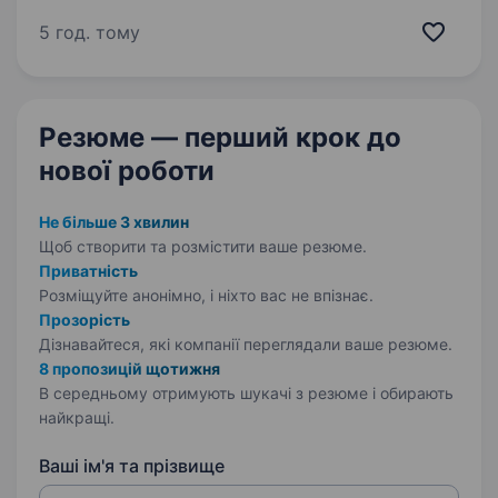
відповідальність. Готовність до супроводу
військових у медичних закладах.
5 год. тому
Стресостійкість…
Резюме — перший крок
до
нової роботи
Не більше 3 хвилин
Щоб створити та розмістити ваше
резюме.
Приватність
Розміщуйте анонімно, і ніхто вас не впізнає.
Прозорість
Дізнавайтеся, які компанії переглядали ваше резюме.
8 пропозицій щотижня
В середньому отримують шукачі з резюме і обирають
найкращі.
Ваші ім'я та прізвище