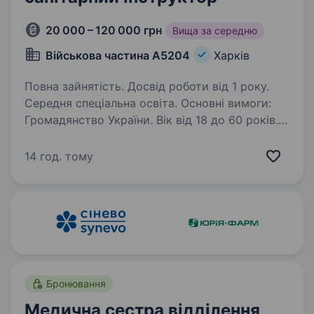
20 000 – 120 000 грн
Вища за середню
Військова частина А5204
Харків
Повна зайнятість. Досвід роботи від 1 року.
Середня спеціальна освіта. Основні вимоги:
Громадянство України. Вік від 18 до 60 років.
Освіта: середня спеціальна або вища медична
(фельдшер, медична сестра/брат, лікувальна
14 год. тому
справа, медицина). Наявність сертифікатів
з тактичної…
Бронювання
Медична сестра відділення