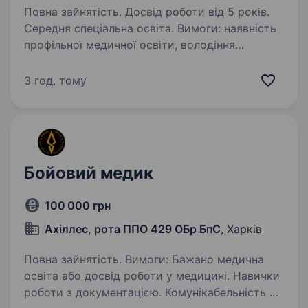
Повна зайнятість. Досвід роботи від 5 років.
Середня спеціальна освіта. Вимоги: наявність
профільної медичної освіти, володіння
практичними навичками проведення аналізів
та дотримання санітарно-епідеміологічного
3 год. тому
режиму Умови роботи: 6-денний робочий
тиждень за графіком Обов’язки: проведення…
Бойовий медик
100 000 грн
Ахіллес, рота ППО 429 ОБр БпС
, Харків
Повна зайнятість. Вимоги: Бажано медична
освіта або досвід роботи у медицині. Навички
роботи з документацією. Комунікабельність та