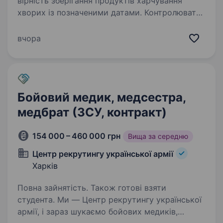
вірність зберігання продуктів харчування
хворих із позначеними датами. Контролювати
температурний режим в холодильниках для
зберігання продуктів хворих. Отримувати
вчора
у сестри-господині і забезпечувати…
Бойовий медик, медсестра,
медбрат (ЗСУ, контракт)
154 000 – 460 000 грн
Вища за середню
Центр рекрутингу української армії
Харків
Повна зайнятість. Також готові взяти
студента. Ми — Центр рекрутингу української
армії, і зараз шукаємо бойових медиків,