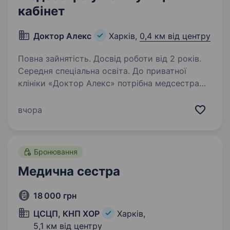
кабінет
Доктор Алекс
Харків,
0,4 км від центру
Повна зайнятість. Досвід роботи від 2 років.
Середня спеціальна освіта. До приватної
клініки «Доктор Алекс» потрібна медсестра
Вимоги: середня МЕДИЧНА освіта, досвід
роботи в медицині не менше 2 років,
вчора
користувач ПК, відповідальність
та комунікабельність, чітке дотримання
санітарно-епідеміологічного…
Бронювання
Медична сестра
18 000 грн
ЦСЦП, КНП ХОР
Харків,
5,1 км від центру