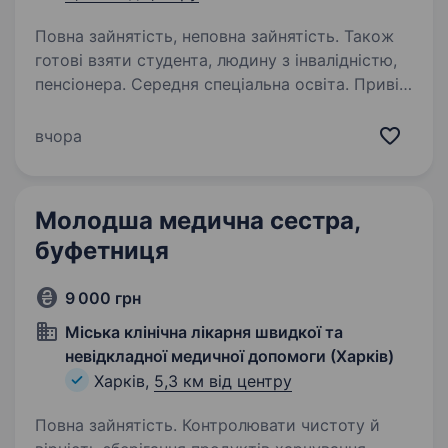
Повна зайнятість, неповна зайнятість. Також
готові взяти студента, людину з інвалідністю,
пенсіонера. Середня спеціальна освіта. Привіт!
Ми — ЦСЦП, КНП ХОР, медична установа, яка
щодня піклується про здоров’я та добробут
вчора
мешканців Харкова. Якщо ти хочеш
працювати у дружньому колективі,
отримувати цінний досвід та розвиватися
Молодша медична сестра,
у сфері охорони…
буфетниця
9 000 грн
Міська клінічна лікарня швидкої та
невідкладної медичної допомоги (Харків)
Харків,
5,3 км від центру
Повна зайнятість. Контролювати чистоту й