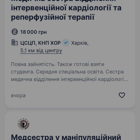
інтервенційної кардіології та
реперфузійної терапії
18 000 грн
ЦСЦП, КНП ХОР
Харків,
5,1 км від центру
Повна зайнятість. Також готові взяти
студента. Середня спеціальна освіта. Сестра
медична відділення інтервенційної кардіології
та реперфузійної терапіїКомпанія: КНП ХОР
«Центр серцево-судинних
вчора
та цереброваскулярних патологій» (ЦСЦП)
Місто: Харків Зайнятість:Повна зайнятість
Графік роботи:…
Медсестра у маніпуляційний