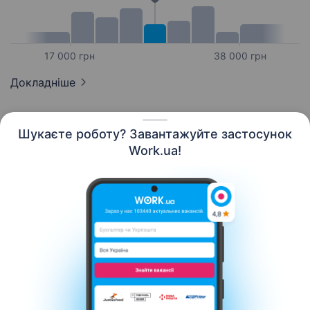
17 000 грн
38 000 грн
Докладніше
Шукаєте роботу? Завантажуйте застосунок
Work.ua!
Українська
Ресурси
Контакти
Про нас
Кар’єра
Новини Work.ua
Допомога
Умови використання