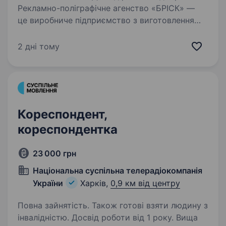
Рекламно-поліграфічне агенство «БРІСК» —
це виробниче підприємство з виготовлення
паперово-білових виробів. Понад 20 років
ми випускаємо зошити, щоденники та ін.
2 дні тому
шкільну та офісну продукцію. Запрошуємо
на постійну…
Кореспондент,
кореспондентка
23 000 грн
Національна суспільна телерадіокомпанія
України
Харків,
0,9 км від центру
Повна зайнятість. Також готові взяти людину з
інвалідністю. Досвід роботи від 1 року. Вища