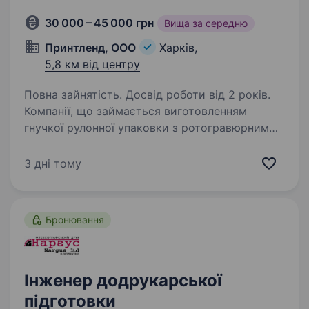
30 000 – 45 000 грн
Вища за середню
Принтленд, ООО
Харків,
5,8 км від центру
Повна зайнятість. Досвід роботи від 2 років.
Компанії, що займається виготовленням
гнучкої рулонної упаковки з ротогравюрним
друком, потрібні оператор-друкар
та колорист. Вимоги до співробітника:
3 дні тому
достатньо важкі умови праці для жінок та для
людей похилого…
Бронювання
Інженер додрукарської
підготовки