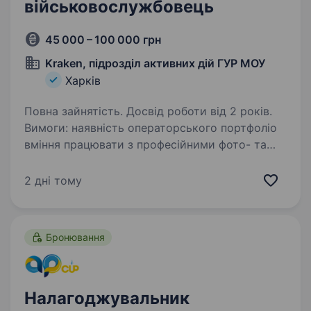
військовослужбовець
45 000 – 100 000 грн
Kraken, підрозділ активних дій ГУР МОУ
Харків
Повна зайнятість. Досвід роботи від 2 років.
Вимоги: наявність операторського портфоліо
вміння працювати з професійними фото- та
відеокамерами, супутнім обладнанням
технічна кмітливість та вміння швидко
2 дні тому
й креативно реагувати на нештатні ситуації
розуміння…
Бронювання
Налагоджувальник