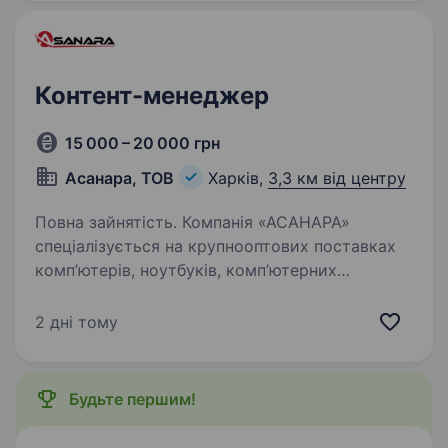
Контент-менеджер
15 000 – 20 000 грн
Асанара, ТОВ
Харків,
3,3 км від центру
Повна зайнятість. Компанія «АСАНАРА»
спеціалізується на крупнооптових поставках
комп’ютерів, ноутбуків, комп’ютерних
комплектуючих, оргтехніки, периферійних
пристроїв, мережевого обладнання
2 дні тому
та програмного забезпечення. Обов’язки:…
Будьте першим!