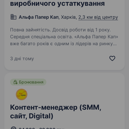
виробничого устаткування
Альфа Папер Кап
, Харків,
2,3 км від центру
Повна зайнятість. Досвід роботи від 1 року.
Середня спеціальна освіта. «Альфа Папер Кап»
вже багато років є одним із лідерів на ринку
продукції з екологічно чистих, безпечних
матеріалів. Завдяки величезному потенціалу
3 дні тому
та зростаючій потребі населення у «зелених»
матеріалах, поступово…
Бронювання
Контент-менеджер (SMM,
сайт, Digital)