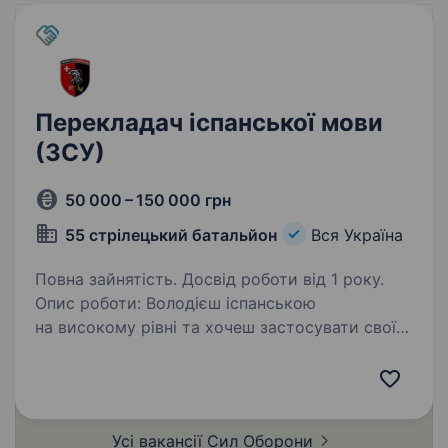
Перекладач іспанської мови
(ЗСУ)
50 000 – 150 000 грн
55 стрілецький батальйон
Вся Україна
Повна зайнятість. Досвід роботи від 1 року.
Опис роботи: Володієш іспанською
на високому рівні та хочеш застосувати свої
знання там, де це справді має значення? 55
окремий стрілецький батальйон запрошує
до команди Перекладача з іспанської мови /
Куратора…
Усі вакансії Сил
Оборони