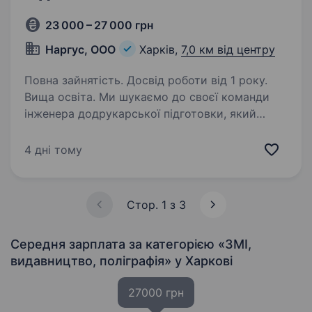
23 000 – 27 000 грн
Наргус, ООО
Харків,
7,0 км від центру
Повна зайнятість. Досвід роботи від 1 року.
Вища освіта. Ми шукаємо до своєї команди
інженера додрукарської підготовки, який
відповідатиме за підготовку макетів
до флексографічного друку та взаємодію
4 дні тому
з виробництвом. Основні обов’язки: перевірка
макетів на відповідність…
Стор. 1 з 3
Середня зарплата за категорією «ЗМІ,
видавництво, поліграфія»
у Харкові
27000 грн