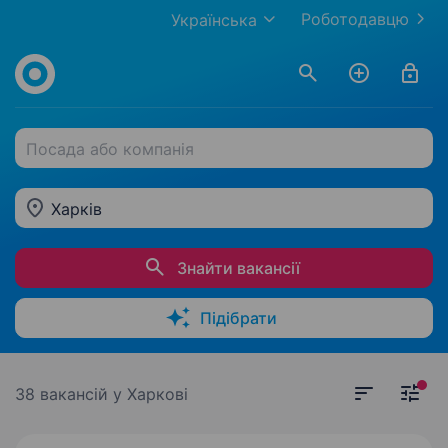
Роботодавцю
Українська
Посада або компанія
Харків
Знайти вакансії
Підібрати
38 вакансій
у Харкові