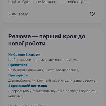
освіта. Суспільне Мовлення — незалежна
медіакомпанія України, яка об'єднує
телевізійне, радійне та цифрове мовлення.
2 дні тому
Ми захищаємо свободи в Україні та надаємо
суспільству достовірну і збалансовану
інформацію. Завдяки широкій…
Резюме — перший крок
до
нової роботи
Не більше 3 хвилин
Щоб створити та розмістити ваше
резюме.
Приватність
Розміщуйте анонімно, і ніхто вас не впізнає.
Прозорість
Дізнавайтеся, які компанії переглядали ваше резюме.
8 пропозицій щотижня
В середньому отримують шукачі з резюме і обирають
найкращі.