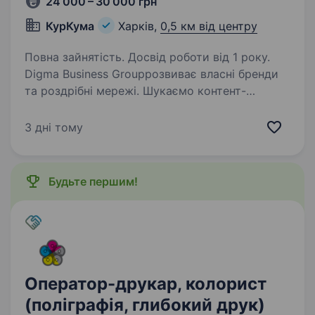
24 000 – 30 000 грн
КурКума
Харків,
0,5 км від центру
Повна зайнятість. Досвід роботи від 1 року.
Digma Business Groupрозвиває власні бренди
та роздрібні мережі. Шукаємо контент-
менеджера, який допоможе підтримувати
соціальні мережі, сайт і digital-канали компанії
3 дні тому
в актуальному стані. Це НЕ вакансія лише
для…
Будьте першим!
Оператор-друкар, колорист
(поліграфія, глибокий друк)