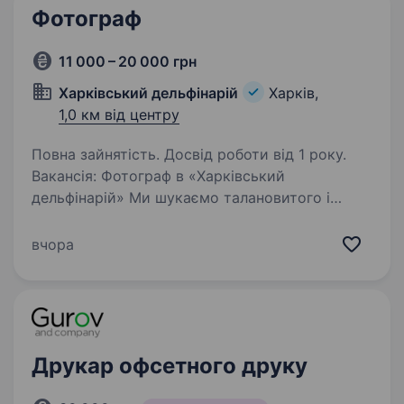
Фотограф
11 000 – 20 000 грн
Харківський дельфінарій
Харків,
1,0 км від центру
Повна зайнятість. Досвід роботи від 1 року.
Вакансія: Фотограф в «Харківський
дельфінарій» Ми шукаємо талановитого і
креативного фотографа, який приєднається
до нашої дружньої команди у «Харківському
вчора
дельфінарії». Основним завданням буде
фотографування вистав,…
Друкар офсетного друку