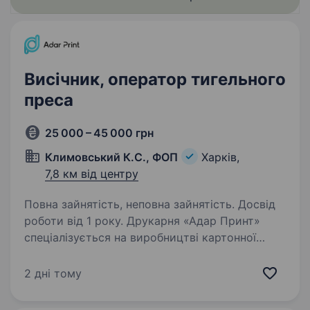
Висічник, оператор тигельного
преса
25 000 – 45 000 грн
Климовський К.С., ФОП
Харків,
7,8 км від центру
Повна зайнятість, неповна зайнятість. Досвід
роботи від 1 року. Друкарня «Адар Принт»
спеціалізується на виробництві картонної
упаковки. Шукаємо висічника — можлива
як повна зайнятість, так і підробіток. Цінуємо
2 дні тому
охайність у роботі та відповідальне ставлення
до термінів. Обов’язки:…