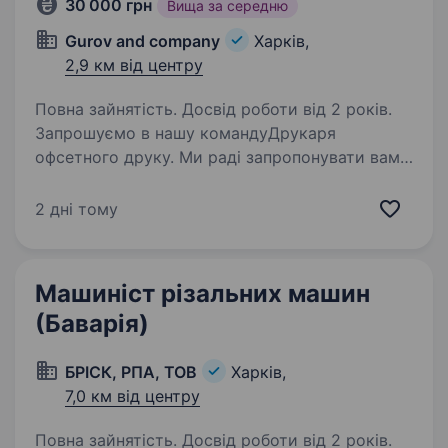
30 000 грн
Вища за середню
Gurov and company
Харків,
2,9 км від центру
Повна зайнятість. Досвід роботи від 2 років.
Запрошуємо в нашу командуДрукаря
офсетного друку. Ми раді запропонувати вам
разом з нами працювати над виготовленням
високоякісної поліграфічної продукції: дитячих
2 дні тому
ігор, пазлів, магнітних пазлів, книжок,
картонної…
Машиніст різальних машин
(Баварія)
БРІСК, РПА, ТОВ
Харків,
7,0 км від центру
Повна зайнятість. Досвід роботи від 2 років.