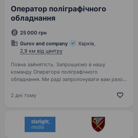
Оператор поліграфічного
обладнання
25 000 грн
Gurov and company
Харків,
2,9 км від центру
Повна зайнятість. Запрошуємо в нашу
команду Оператора поліграфічного
обладнання. Ми раді запропонувати вам разом
з нами працювати над виготовленням
високоякісної поліграфічної продукції: дитячих
2 дні тому
ігор, пазлів, магнітних пазлів, книжок,…