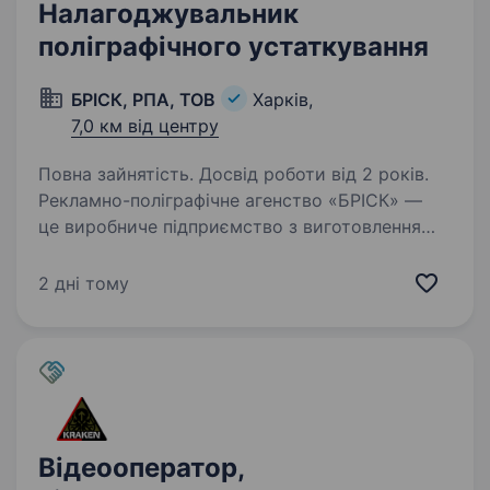
Налагоджувальник
поліграфічного устаткування
БРІСК, РПА, ТОВ
Харків,
7,0 км від центру
Повна зайнятість. Досвід роботи від 2 років.
Рекламно-поліграфічне агенство «БРІСК» —
це виробниче підприємство з виготовлення
паперово-білових виробів. Понад 20 років
ми випускаємо зошити, щоденники та ін.
2 дні тому
шкільну та офісну продукцію. Запрошуємо
на постійну…
Відеооператор,