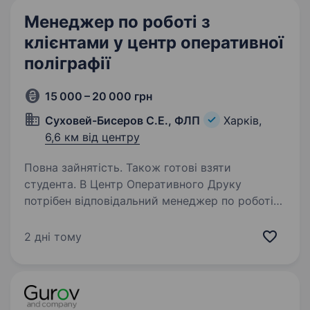
Менеджер по роботі з
клієнтами у центр оперативної
поліграфії
15 000 – 20 000 грн
Суховей-Бисеров С.Е., ФЛП
Харків,
6,6 км від центру
Повна зайнятість. Також готові взяти
студента. В Центр Оперативного Друку
потрібен відповідальний менеджер по роботі
з клієнтами в копіцентр, з бажанням
працювати на результат. Наша вакансія також
2 дні тому
підходить для осіб без досвіду роботи
та студентів. Умови: …