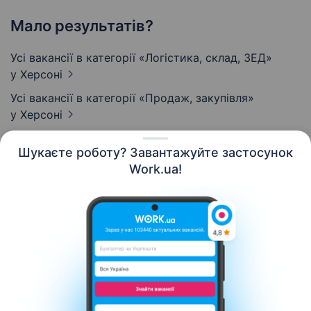
Мало результатів?
Усі вакансії в категорії «Логістика, склад, ЗЕД»
у Херсоні
Усі вакансії в категорії «Продаж, закупівля»
у Херсоні
Шукаєте роботу? Завантажуйте застосунок
Work.ua!
Українська
Ресурси
Контакти
Про нас
Кар’єра