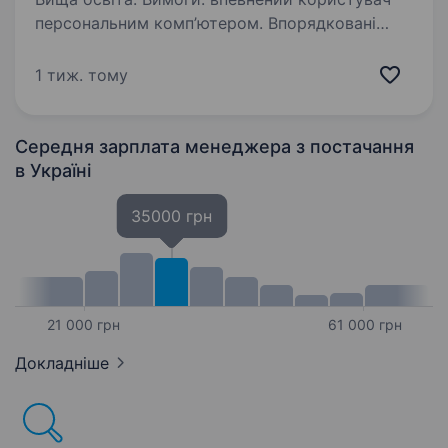
персональним комп’ютером. Впорядковані
військово-облікові документи. Умови роботи:
5-денний робочий тиждень Обов’язки: ведення
1 тиж. тому
бухгалтерського обліку основних засобів,
інших необоротних…
Середня зарплата менеджера з постачання
в Україні
35000 грн
21 000 грн
61 000 грн
Докладніше