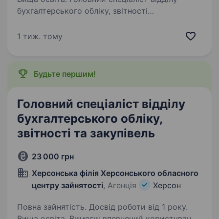
бухгалтерського обліку, звітності
та закупівель департаменту містобудування,
архітектури та земельних ресурсів
1 тиж. тому
Херсонської міської ради. Кваліфікаційні
вимоги: вища освіта не нижче…
Будьте першим!
Головний спеціаліст відділу
бухгалтерського обліку,
звітності та закупівель
23 000 грн
Херсонська філія Херсонського обласного
центру зайнятості
, Агенція
Херсон
Повна зайнятість. Досвід роботи від 1 року.
Вища освіта. Вимоги: впевнений користувач