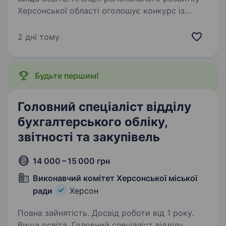
Херсонської області оголошує конкурс із
відбору фізичної особи-підприємця (ФОП) для
надання послуг із закупівельного супроводу
2 дні тому
проєкту MAKO. Про нас Агенція реалізує
проєкт MAKO, спрямований…
Будьте першим!
Головний спеціаліст відділу
бухгалтерського обліку,
звітності та закупівель
14 000 – 15 000 грн
Виконавчий комітет Херсонської міської
ради
Херсон
Повна зайнятість. Досвід роботи від 1 року.
Вища освіта. Головний спеціаліст відділу