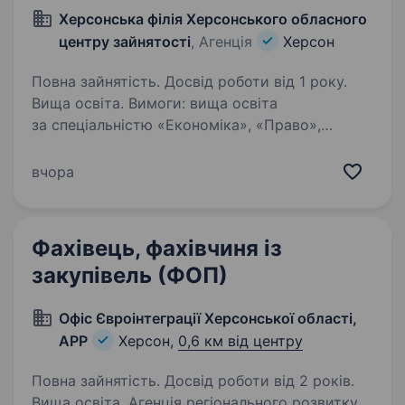
Херсонська філія Херсонського обласного
центру зайнятості
, Агенція
Херсон
Повна зайнятість. Досвід роботи від 1 року.
Вища освіта. Вимоги: вища освіта
за спеціальністю «Економіка», «Право»,
з досвідом роботи від 1 року. Вільне володіння
державною мовою, впевнений користувач
вчора
персонального комп’ютера. Обов’язкова
наявність сертифіката про рівень…
Фахівець, фахівчиня із
закупівель (ФОП)
Офіс Євроінтеграції Херсонської області,
АРР
Херсон,
0,6 км від центру
Повна зайнятість. Досвід роботи від 2 років.
Вища освіта. Агенція регіонального розвитку