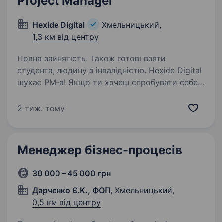
Project Manager
Hexide Digital
Хмельницький,
1,3 км від центру
Повна зайнятість. Також готові взяти
студента, людину з інвалідністю. Hexide Digital
шукає PM-a! Якщо ти хочеш спробувати себе в
ІТ і любиш щоб все було вчасно і якісно — тобі
до нас. Ми готові навчити та поділитись
2 тиж. тому
секретами проєктного менеджменту для
плідної співпраці. Hexide Digital —…
Менеджер бізнес-процесів
30 000 – 45 000 грн
Дарченко Є.К., ФОП
, Хмельницький,
0,5 км від центру