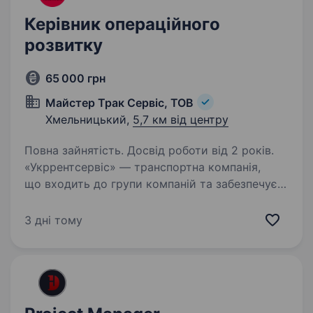
Керівник операційного
розвитку
65 000 грн
Майстер Трак Сервіс, ТОВ
Хмельницький,
5,7 км від центру
Повна зайнятість. Досвід роботи від 2 років.
«Укррентсервіс» — транспортна компанія,
що входить до групи компаній та забезпечує
повний цикл послуг у сфері логістики.
Здійснюємо вантажні перевезення власним
3 дні тому
автопарком по Україні та за кордоном,
надаємо послуги…