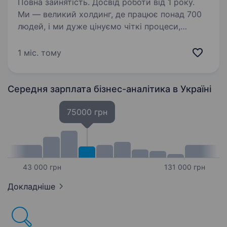
Повна зайнятість. Досвід роботи від 1 року.
Ми — великий холдинг, де працює понад 700
людей, і ми дуже цінуємо чіткі процеси,
порядок у цифрах та ефективні рішення.
Шукаємо колегу — менеджера бізнес-
1 міс. тому
процесів, який допоможе нам оптимізувати
внутрішні потоки…
Середня зарплата бізнес-аналітика
в Україні
75000 грн
43 000 грн
131 000 грн
Докладніше