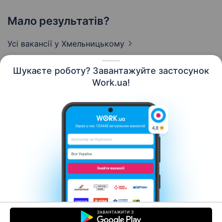
Мало результатів?
Усі вакансії
у Хмельницькому
Шукаєте роботу? Завантажуйте застосунок
Work.ua!
Українська
Ресурси
Контакти
Про нас
Кар’єра
Новини Work.ua
Допомога
Умови використання
Роботодавцю