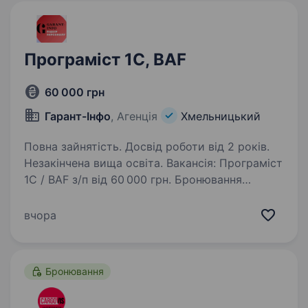
Програміст 1С, BAF
60 000 грн
Гарант-Інфо
, Агенція
Хмельницький
Повна зайнятість. Досвід роботи від 2 років.
Незакінчена вища освіта. Вакансія: Програміст
1С / BAF з/п від 60 000 грн. Бронювання
Великий виробничий проєкт Вплив
на розвиток продукту, а не просто підтримка
вчора
Бонуси за проєкти Що ми пропонуємо:
Конкурентну оплату:…
Бронювання