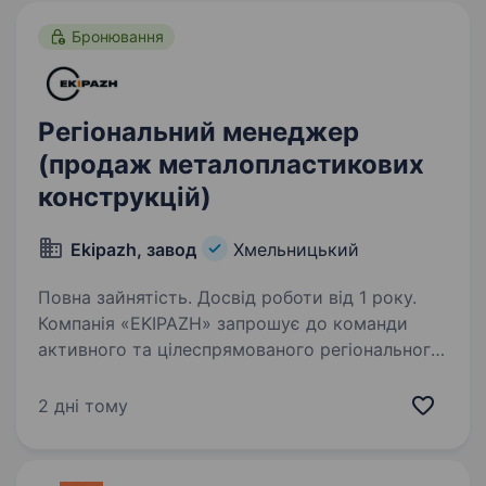
Бронювання
Регіональний менеджер
(продаж металопластикових
конструкцій)
Ekipazh, завод
Хмельницький
Повна зайнятість. Досвід роботи від 1 року.
Компанія «EKIPAZH» запрошує до команди
активного та цілеспрямованого регіонального
менеджера для розвитку продажів
металопластикових та алюмінієвих
2 дні тому
конструкцій у м. Хмельницький
та Хмельницькій області Обов’язки:…