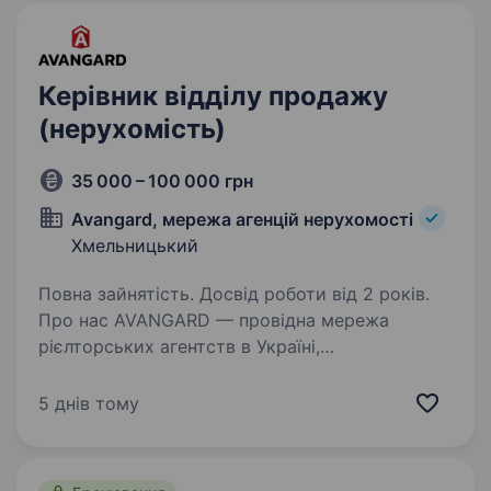
Керівник відділу продажу
(нерухомість)
35 000 – 100 000 грн
Avangard, мережа агенцій нерухомості
Хмельницький
Повна зайнятість. Досвід роботи від 2 років.
Про нас AVANGARD — провідна мережа
рієлторських агентств в Україні,
що спеціалізується на житловій
та комерційній нерухомості. Ми активно
5 днів тому
розвиваємось і працюємо у 8 містах: Вінниця,
Київ, Дніпро, Львів, Запоріжжя,…