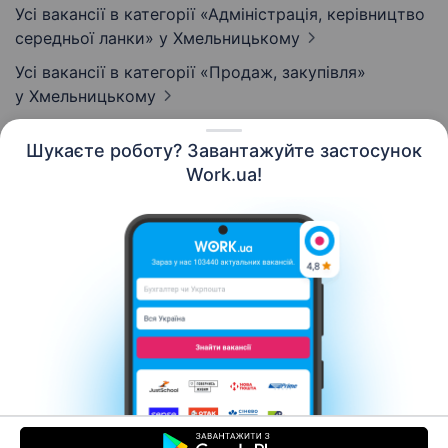
Усі вакансії в категорії «Адмiнiстрацiя, керівництво
середньої ланки»
у Хмельницькому
Усі вакансії в категорії «Продаж, закупівля»
у Хмельницькому
Шукаєте роботу? Завантажуйте застосунок
Work.ua!
Українська
Ресурси
Контакти
Про нас
Кар’єра
Новини Work.ua
Допомога
Умови використання