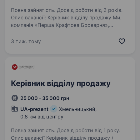
Повна зайнятість. Досвід роботи від 2 років.
Опис вакансії: Керівник відділу продажу Ми,
компанія «Перша Крафтова Броварня»,
шукаємо талановитого та мотивованого
керівника відділу продажу, який допоможе
3 тиж. тому
нам розширити наші ринки збуту
та забезпечити стабільний…
Керівник відділу продажу
25 000 – 35 000 грн
UA-prezent
Хмельницький,
0,8 км від центру
Повна зайнятість. Досвід роботи від 1 року.
Опис вакансії Керівник відділу продажу /