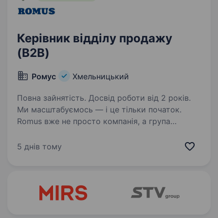
Керівник відділу продажу
(B2B)
Ромус
Хмельницький
Повна зайнятість. Досвід роботи від 2 років.
Ми масштабуємось — і це тільки початок.
Romus вже не просто компанія, а група
бізнесів, які щодня зміцнюють свої позиції
на ринку України та за її межами. 25+ років
5 днів тому
стабільного зростання, довіри та рішень,
що працюють…