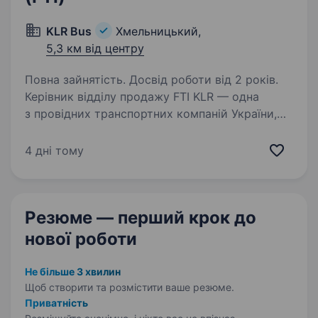
KLR Bus
Хмельницький,
5,3 км від центру
Повна зайнятість. Досвід роботи від 2 років.
Керівник відділу продажу FTI KLR — одна
з провідних транспортних компаній України,
яка активно масштабується та впроваджує
сучасні інструменти управління бізнесом.
4 дні тому
Ми шукаємо керівника, який зможе
побудувати ефективну…
Резюме — перший крок
до
нової роботи
Не більше 3 хвилин
Щоб створити та розмістити ваше
резюме.
Приватність