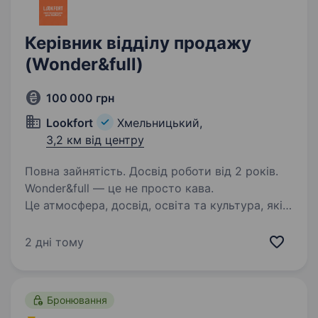
Керівник відділу продажу
(Wonder&full)
100 000 грн
Lookfort
Хмельницький,
3,2 км від центру
Повна зайнятість. Досвід роботи від 2 років.
Wonder&full — це не просто кава.
Це атмосфера, досвід, освіта та культура, які
ми створюємо щодня. Ми — бренд,
що надихає, розвиває та об'єднує. Власна
2 дні тому
обсмажка, лабораторія якості, обладнання для
кав’ярень — ми формуємо…
Бронювання