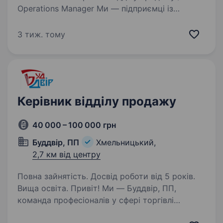
Operations Manager Ми — підприємці із
сильною командою. Працюємо у двох
напрямках: Виробництво Онлайн-продажі
3 тиж. тому
жіночого одягу Шукаємо відповідального,
організованого…
Керівник відділу продажу
40 000 – 100 000 грн
Буддвір, ПП
Хмельницький,
2,7 км від центру
Повна зайнятість. Досвід роботи від 5 років.
Вища освіта. Привіт! Ми — Буддвір, ПП,
команда професіоналів у сфері торгівлі
будматеріалами, комплектації будівельних