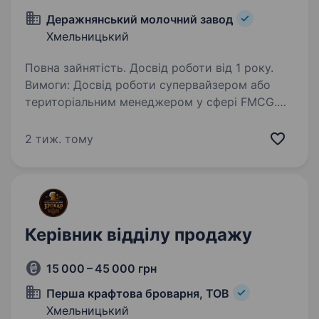
Деражнянський молочний завод
Хмельницький
Повна зайнятість. Досвід роботи від 1 року.
Вимоги: Досвід роботи супервайзером або
територіальним менеджером у сфері FMCG.
Розуміння принципів дистрибуції,
мерчандайзингу, розвитку території. Впевнені
2 тиж. тому
навички ведення переговорів Високий рівень
самоорганізації…
Керівник відділу продажу
15 000 – 45 000 грн
Перша крафтова броварня, ТОВ
Хмельницький