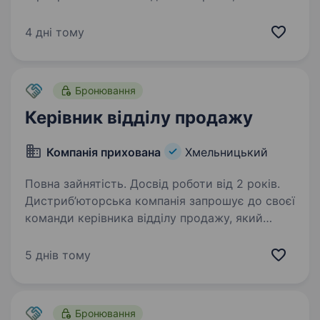
об'єднує рослинництво, садівництво,
овочівництво, тваринництво, насіннєве
4 дні тому
виробництво, комбікормове виробництво
та зелену енергетику. Запрошуємо…
Бронювання
Керівник відділу продажу
Компанія прихована
Хмельницький
Повна зайнятість. Досвід роботи від 2 років.
Дистриб’юторська компанія запрошує до своєї
команди керівника відділу продажу, який
відповідатиме за результати підрозділу,
розвиток регіону, та забезпечить зростання
5 днів тому
ключових бізнес-показників. Необхідний
досвід…
Бронювання