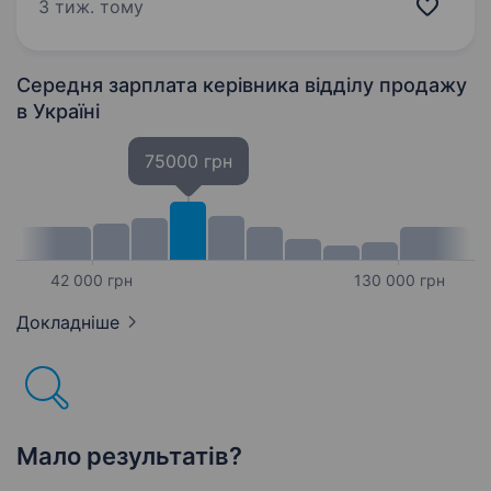
об'єктів та утеплення фасадів із
3 тиж. тому
використанням промислового альпінізму.
Наша мета — забезпечувати клієнтів…
Середня зарплата керівника відділу продажу
в Україні
75000 грн
42 000 грн
130 000 грн
Докладніше
Мало результатів?