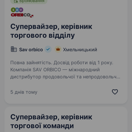
Бронювання
Супервайзер, керівник
торгового відділу
Sav orbico
Хмельницький
Повна зайнятість. Досвід роботи від 1 року.
Компанія SAV ORBICO — міжнародний
дистрибутор продовольчої та непродовольчої
групи товарів вітчизняних та світових
виробників (FMCG). У наше портфоліо увійшли
5 днів тому
такі відомі торгові марки як Ariel, Tide, Pantene
Pro-V,…
Супервайзер, керівник
торгової команди