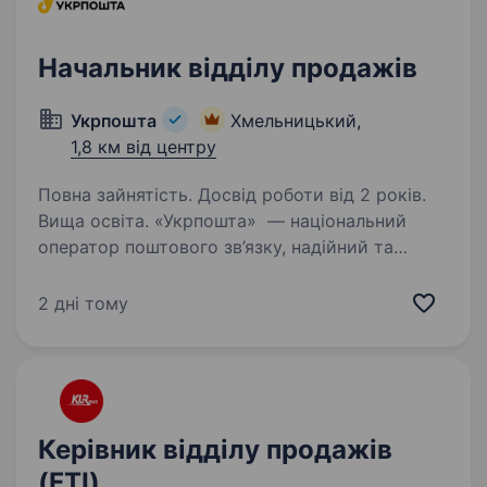
Начальник відділу продажів
Укрпошта
Хмельницький,
1,8 км від центру
Повна зайнятість. Досвід роботи від 2 років.
Вища освіта. «Укрпошта» — національний
оператор поштового зв’язку, надійний та
відповідальний роботодавець. Сьогодні
команда «Укрпошти» — це фахівці, які
2 дні тому
руйнують стереотипи, щоденно працюють над
підвищенням ефективності логістичних…
Керівник відділу продажів
(FTI)