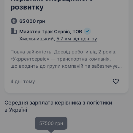
розвитку
65 000 грн
Майстер Трак Сервіс, ТОВ
Хмельницький,
5,7 км від центру
Повна зайнятість. Досвід роботи від 2 років.
«Укррентсервіс» — транспортна компанія,
що входить до групи компаній та забезпечує
повний цикл послуг у сфері логістики.
Здійснюємо вантажні перевезення власним
4 дні тому
автопарком по Україні та за кордоном,
надаємо послуги…
Середня зарплата керівника з логістики
в Україні
57500 грн