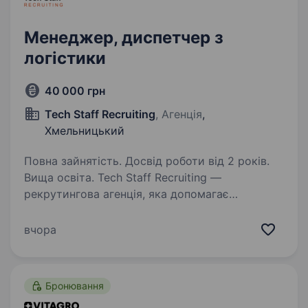
Менеджер, диспетчер з
логістики
40 000 грн
Tech Staff Recruiting
, Агенція
,
Хмельницький
Повна зайнятість. Досвід роботи від 2 років.
Вища освіта. Tech Staff Recruiting —
рекрутингова агенція, яка допомагає
компаніям у підборі персоналу
та супроводжує процес найму від первинного
вчора
пошуку кандидатів до фінальних етапів
відбору, дотримуючись професійності,
конфіденційності…
Бронювання