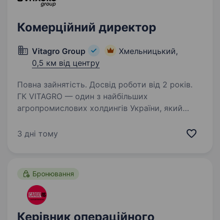
Комерційний директор
Vitagro Group
Хмельницький,
0,5 км від центру
Повна зайнятість. Досвід роботи від 2 років.
ГК VITAGRO — один з найбільших
агропромислових холдингів України, який
об'єднує рослинництво, садівництво,
овочівництво, тваринництво, насіннєве
3 дні тому
виробництво, комбікормове виробництво
та зелену енергетику. Запрошуємо…
Бронювання
Керівник операційного