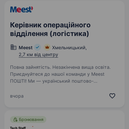
Керівник операційного
відділення (логістика)
Meest
Хмельницький,
2,7 км від центру
Повна зайнятість. Незакінчена вища освіта.
Приєднуйтеся до нашої команди у Meest
ПОШТІ! Ми — український поштово-
логістичний оператор, що забезпечує
доставку посилок, документів та вантажів
вчора
в будь-який куточок України та закордон.
Запрошуємо в свою команду:…
Бронювання