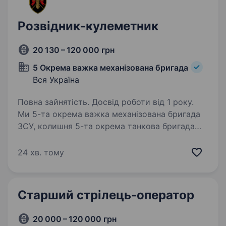
Розвідник-кулеметник
20 130 – 120 000 грн
5 Окрема важка механізована бригада
Вся Україна
Повна зайнятість. Досвід роботи від 1 року.
Ми 5-та окрема важка механізована бригада
ЗСУ, колишня 5-та окрема танкова бригада
на чолі з командиром, який здобув особливе
визнання в битві за Бахмут, коли його
24 хв. тому
підрозділ утримував стратегічно важливі
позиції…
Старший стрілець-оператор
20 000 – 120 000 грн