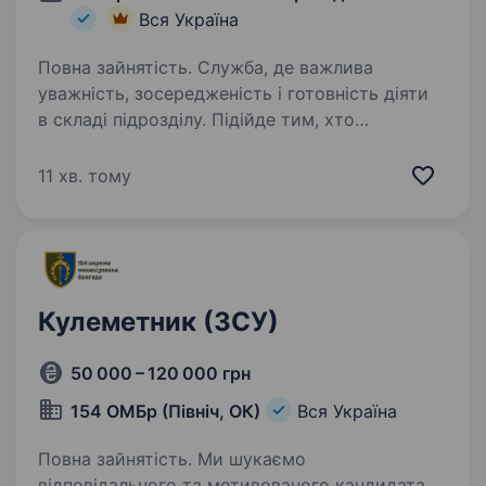
Вся Україна
Повна зайнятість. Служба, де важлива
уважність, зосередженість і готовність діяти
в складі підрозділу. Підійде тим, хто
відповідально ставиться до своєї роботи і
готовий навчатися. 41 ОМБр запрошує
11 хв. тому
на службу. Обов’язки: виконання…
Кулеметник (ЗСУ)
50 000 – 120 000 грн
154 ОМБр (Північ, ОК)
Вся Україна
Повна зайнятість. Ми шукаємо
відповідального та мотивованого кандидата