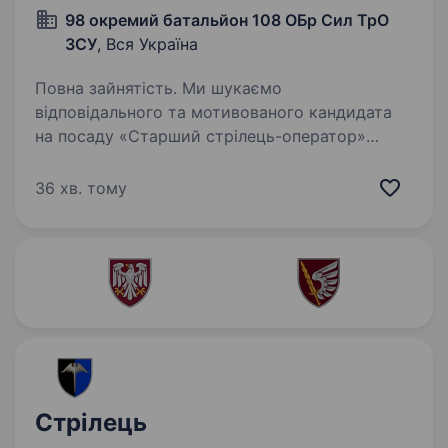
98 окремий батальйон 108 ОБр Сил ТрО
ЗСУ
, Вся Україна
Повна зайнятість. Ми шукаємо
відповідального та мотивованого кандидата
на посаду «Старший стрілець-оператор»
у нашому батальйоні. Якщо ви зацікавлені у
військовій кар'єрі та маєте бажання
36 хв. тому
приєднатися до нашої команди, ця вакансія…
Стрілець