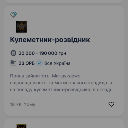
Кулеметник-розвідник
20 000 – 190 000 грн
23 ОРБ
Вся Україна
Повна зайнятість. Ми шукаємо
відповідального та мотивованого кандидата
на посаду кулеметника-розвідника, в складі
23-го окремого розвідувального батальйону,
20-го Армійського Корпусу. Вакансія підпадає
18 хв. тому
під «Контракт 18−24» (1 000 000…