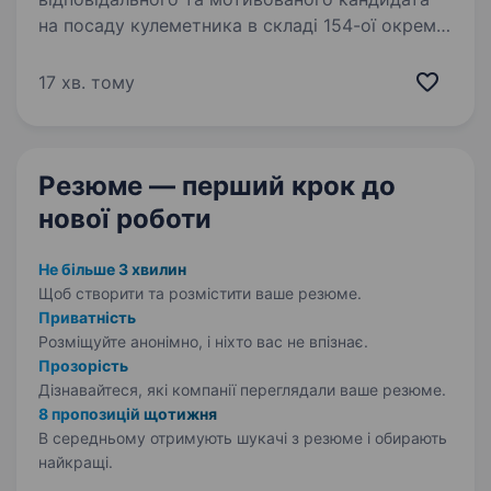
на посаду кулеметника в складі 154-ої окремої
механізованої бригади 16-го армійського
корпусу Оперативного командування «Північ»
17 хв. тому
Збройних Сил України. Вакансія…
Резюме — перший крок
до
нової роботи
Не більше 3 хвилин
Щоб створити та розмістити ваше
резюме.
Приватність
Розміщуйте анонімно, і ніхто вас не впізнає.
Прозорість
Дізнавайтеся, які компанії переглядали ваше резюме.
8 пропозицій щотижня
В середньому отримують шукачі з резюме і обирають
найкращі.