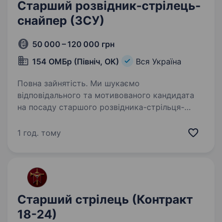
Старший розвідник-стрілець-
снайпер (ЗСУ)
50 000 – 120 000 грн
154 ОМБр (Північ, ОК)
Вся Україна
Повна зайнятість. Ми шукаємо
відповідального та мотивованого кандидата
на посаду старшого розвідника-стрільця-
снайпера в складі 154-ої окремої
механізованої бригади 16-го армійського
1 год. тому
корпусу Оперативного командування «Північ»
Збройних…
Старший стрілець (Контракт
18-24)