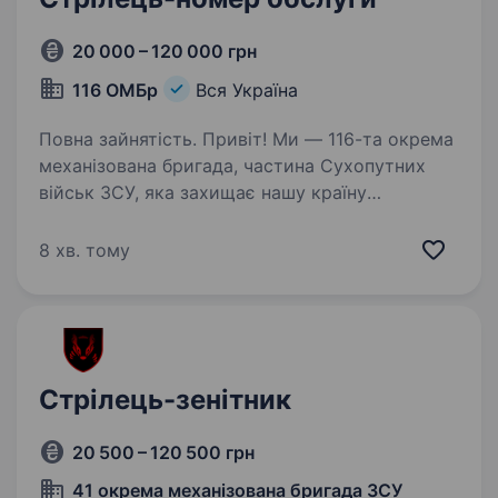
20 000 – 120 000 грн
116 ОМБр
Вся Україна
Повна зайнятість. Привіт! Ми — 116-та окрема
механізована бригада, частина Сухопутних
військ ЗСУ, яка захищає нашу країну
на передовій. Якщо ти хочеш служити Україні,
бути частиною справжньої команди, вносити
8 хв. тому
свій вклад у захист…
Стрілець-зенітник
20 500 – 120 500 грн
41 окрема механізована бригада ЗСУ