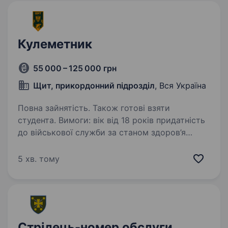
Кулеметник
55 000 – 125 000 грн
Щит, прикордонний підрозділ
, Вся Україна
Повна зайнятість. Також готові взяти
студента. Вимоги: вік від 18 років придатність
до військової служби за станом здоров’я
та морально-психологічними якостями
готовність працювати в зоні активних бойових
5 хв. тому
дій відсутність судимостей Умови роботи: …
Стрілець-номер обслуги