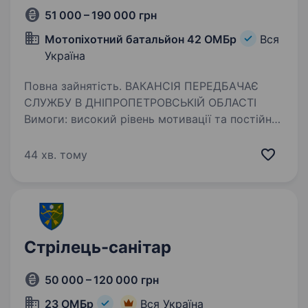
51 000 – 190 000 грн
Мотопіхотний батальйон 42 ОМБр
Вся
Україна
Повна зайнятість. ВАКАНСІЯ ПЕРЕДБАЧАЄ
СЛУЖБУ В ДНІПРОПЕТРОВСЬКІЙ ОБЛАСТІ
Вимоги: високий рівень мотивації та постійне
бажання навчатись і розвиватись вік від 18
до 45 років хороша фізична підготовка повна
44 хв. тому
відмова від вживання…
Стрілець-санітар
50 000 – 120 000 грн
23 ОМБр
Вся Україна