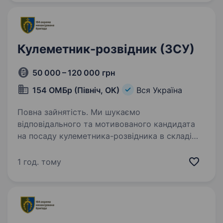
Кулеметник-розвідник (ЗСУ)
50 000 – 120 000 грн
154 ОМБр (Північ, ОК)
Вся Україна
Повна зайнятість. Ми шукаємо
відповідального та мотивованого кандидата
на посаду кулеметника-розвідника в складі
154-ої окремої механізованої бригади 16-го
армійського корпусу Оперативного
1 год. тому
командування «Північ» Збройних Сил
України…