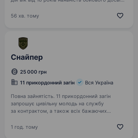
буде перевагою придатність до військової
служби за станом здоров’я та морально-
56 хв. тому
психологічними якостями…
Снайпер
25 000 грн
11 прикордонний загін
Вся Україна
Повна зайнятість. 11 прикордонний загін
запрошує цивільну молодь на службу
за контрактом, а також всіх бажаючих
отримувати гідне грошове забезпечення, гідні
умови служби за фахом, та в подальшому
1 год. тому
можливість вступу до Національної…