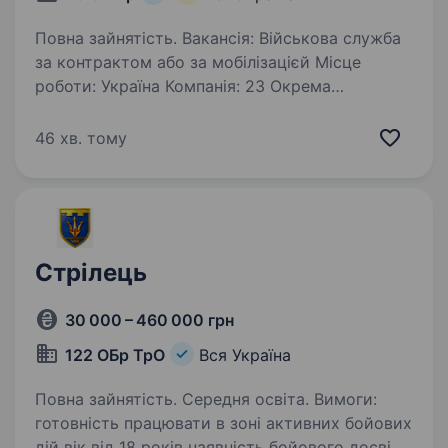
Повна зайнятість. Вакансія: Військова служба
за контрактом або за мобілізацієй Місце
роботи: Україна Компанія: 23 Окрема
Механізована бригада Опис вакансії: Стрілець-
санітар: стрільба, надання першої
46 хв. тому
меддопомоги, евакуація поранених,…
Стрілець
30 000 – 460 000 грн
122 ОБр ТрО
Вся Україна
Повна зайнятість. Середня освіта. Вимоги:
готовність працювати в зоні активних бойових
дій вік від 18 років наявність бойового досвіду