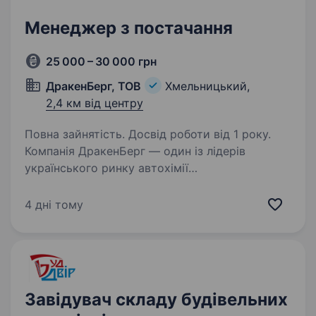
Менеджер з постачання
25 000 – 30 000 грн
ДракенБерг, ТОВ
Хмельницький,
2,4 км від центру
Повна зайнятість. Досвід роботи від 1 року.
Компанія ДракенБерг — один із лідерів
українського ринку автохімії
та автокосметики — шукає в команду
активного та відповідального менеджера
4 дні тому
з постачання. Ми масштабуємо виробництво,
запускаємо нові напрямки та працюємо…
Завідувач складу будівельних