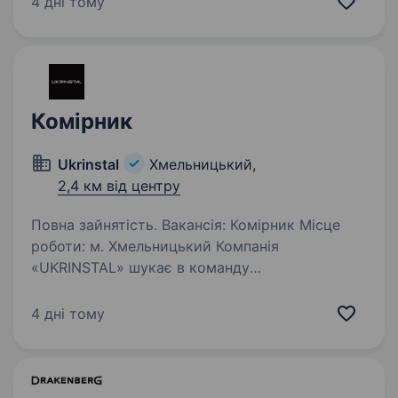
4 дні тому
харчування вітаміни та добавки товари для
бігу та спорту стартові пакети…
Комірник
Ukrinstal
Хмельницький,
2,4 км від центру
Повна зайнятість. Вакансія: Комірник Місце
роботи: м. Хмельницький Компанія
«UKRINSTAL» шукає в команду
відповідального та організованого комірника
для роботи в складському приміщенні.
4 дні тому
Обов’язки: Прийом, відвантаження
та контроль…