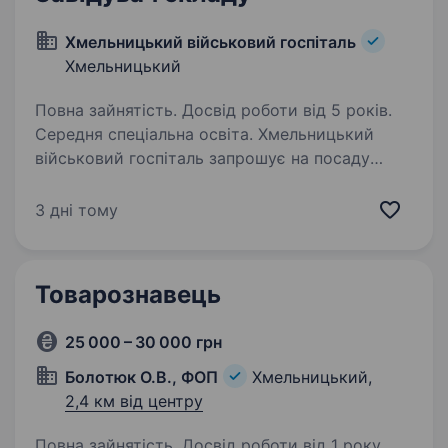
Хмельницький військовий госпіталь
Хмельницький
Повна зайнятість. Досвід роботи від 5 років.
Середня спеціальна освіта. Хмельницький
військовий госпіталь запрошує на посаду
Завідувача складу — ключову роль для
організації ефективної роботи нашого
3 дні тому
медичного закладу. Якщо ви відповідальна,
організована людина з досвідом
у складському…
Товарознавець
25 000 – 30 000 грн
Болотюк О.В., ФОП
Хмельницький,
2,4 км від центру
Повна зайнятість. Досвід роботи від 1 року.