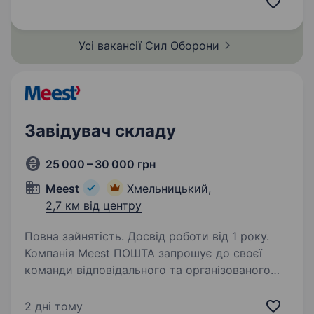
елітний підрозділ у складі Військово-
Морських…
Усі вакансії Сил
Оборони
Завідувач складу
25 000 – 30 000 грн
Meest
Хмельницький,
2,7 км від центру
Повна зайнятість. Досвід роботи від 1 року.
Компанія Meest ПОШТА запрошує до своєї
команди відповідального та організованого
завідувача складу. Якщо ви вмієте ефективно
організовувати роботу, цінуєте порядок і
2 дні тому