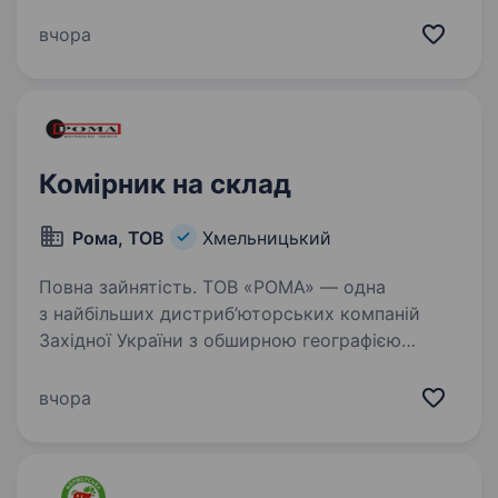
господарства Обов’язки: організація
та контроль складського обліку та зберігання
вчора
товарів, приймання, відвантаження
та контроль якості…
Комірник на склад
Рома, ТОВ
Хмельницький
Повна зайнятість. ТОВ «РОМА» — одна
з найбільших дистриб’юторських компаній
Західної України з обширною географією
діяльності у Чернівецькій, Тернопільській,
Івано-Франківській та Хмельницькій областях.
вчора
Приєднуйтесь до нашої команди,…