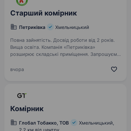
Старший комірник
Петриківка
Хмельницький
Повна зайнятість. Досвід роботи від 2 років.
Вища освіта. Компанія «Петриківка»
розширює складські приміщення. Запрошуємо
до співпраці Старшого комірника! Склад
новий, з відмінним технічним оснащенням і
вчора
комфортними умовами праці. Ми шукаємо
спеціаліста, який має: Досвід…
Комірник
Глобал Тобакко, ТОВ
Хмельницький,
2,2 км від центру