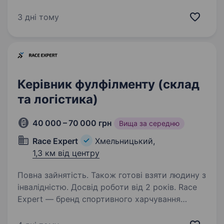
найбільшим дистриб’ютором якісних
мастильних матеріалів, технічних рідин і
3 дні тому
автокосметики на всій території України
(окрім тимчасово…
Керівник фулфілменту (склад
та логістика)
40 000 – 70 000 грн
Вища за середню
Race Expert
Хмельницький,
1,3 км від центру
Повна зайнятість. Також готові взяти людину з
інвалідністю. Досвід роботи від 2 років. Race
Expert — бренд спортивного харчування
та товарів для бігунів, організатор онлайн-
забігів і біговий клуб. Продаємо: спортивне