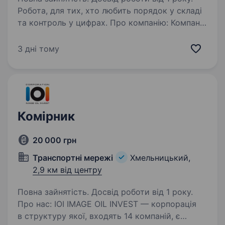
Робота, для тих, хто любить порядок у складі
та контроль у цифрах. Про компанію: Компанія
«Orbis» займається реалізацією та продажем
автозапчапстин. Зараз розширюємо штат і
3 дні тому
нам в команду потрібен товарознавець.…
Комірник
20 000 грн
Транспортні мережі
Хмельницький,
2,9 км від центру
Повна зайнятість. Досвід роботи від 1 року.
Про нас: IOI IMAGE OIL INVEST — корпорація
в структуру якої, входять 14 компаній, є