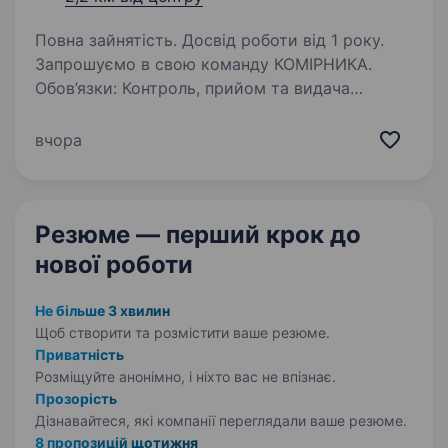
Повна зайнятість. Досвід роботи від 1 року.
Запрошуємо в свою команду КОМІРНИКА.
Обов’язки: Контроль, прийом та видача
продукції зі складу. Організація проведення
вантажно-розвантажувальних робіт на складі.
вчора
Ведення обліку складських запасів.
Підтримка…
Резюме — перший крок
до
нової роботи
Не більше 3 хвилин
Щоб створити та розмістити ваше
резюме.
Приватність
Розміщуйте анонімно, і ніхто вас не впізнає.
Прозорість
Дізнавайтеся, які компанії переглядали ваше резюме.
8 пропозицій щотижня