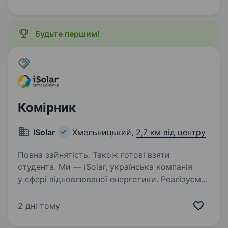
прагнете працювати в стабільній компанії,
будемо…
Будьте першим!
Комірник
ISolar
Хмельницький,
2,7 км від центру
Повна зайнятість. Також готові взяти
студента. Ми — iSolar, українська компанія
у сфері відновлюваної енергетики. Реалізуємо
комплексні рішення у сонячній енергетиці: від
проєктування до монтажу та сервісу СЕС
2 дні тому
по всій Україні. У зв’язку з розвитком