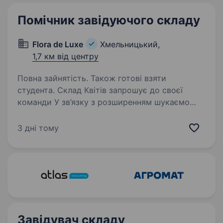
компанії…
Помічник завідуючого складу
Flora de Luxe
Хмельницький,
1,7 км від центру
Повна зайнятість. Також готові взяти
студента. Склад Квітів запрошує до своєї
команди У зв’язку з розширенням шукаємо
помічника завідувача складу (чоловіків, жінок,
студентів) у місті Хмельницький Основні
3 дні тому
обов’язки: Приймання та розміщення товару
на складі;…
Завідувач складу