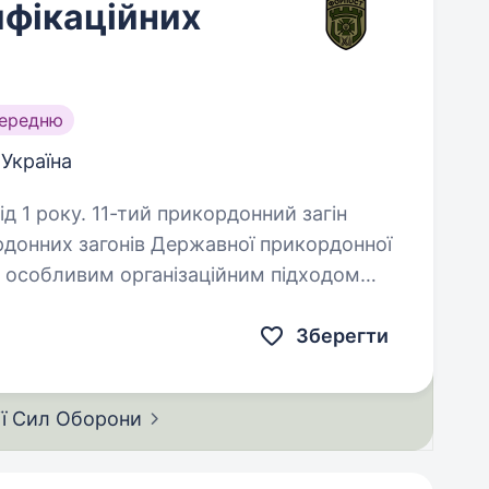
ифікаційних
середню
 Україна
кордонний загін
донних загонів Державної прикордонної
я особливим організаційним підходом
 Новостворені загони…
Зберегти
ії Сил
Оборони