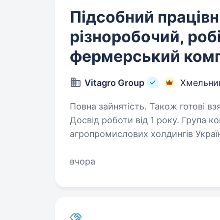
Підсобний працівн
різноробочий, роб
фермерський ком
Vitagro Group
Хмельни
Повна зайнятість. Також готові вз
Досвід роботи від 1 року. Група компаній Vitagro — один із найбільших
агропромислових холдингів Украї
садівництва, насіннєвого виробни
цегельного виробництва, сонячно
вчора