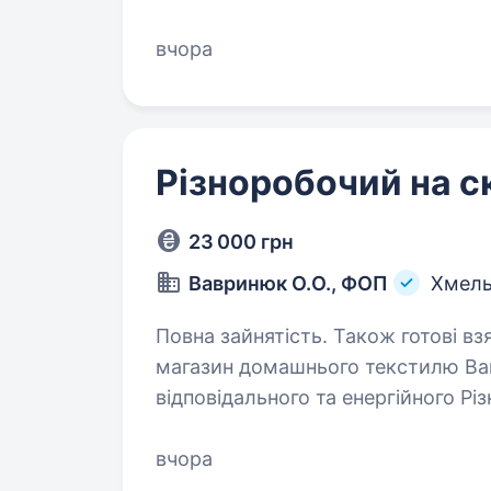
продукції на складі;…
вчора
Різноробочий на с
23 000 грн
Вавринюк О.О., ФОП
Хмель
Повна зайнятість. Також готові взяти студента. При
магазин домашнього текстилю Вав
відповідального та енергійного Рі
Хмельницький. Що буде в твоїх обов’язках: Прийом, сортування
та розміщення…
вчора