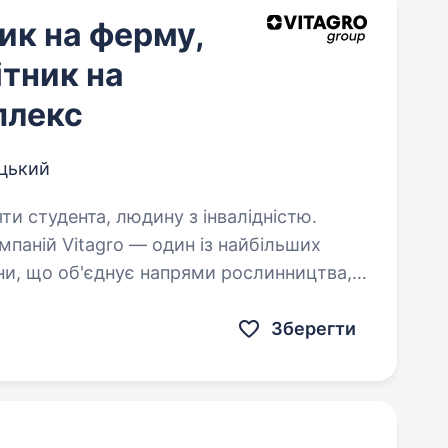
ик на ферму,
ітник на
плекс
цький
яти студента, людину з інвалідністю.
ни, що об'єднує напрями рослинництва,
цтва, тваринництва, будівництва,
ї…
Зберегти