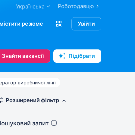
Роботодавцю
Українська
містити
резюме
Увійти
Знайти вакансії
Підібрати
ератор виробничої лінії
Розширений фільтр
Пошуковий запит