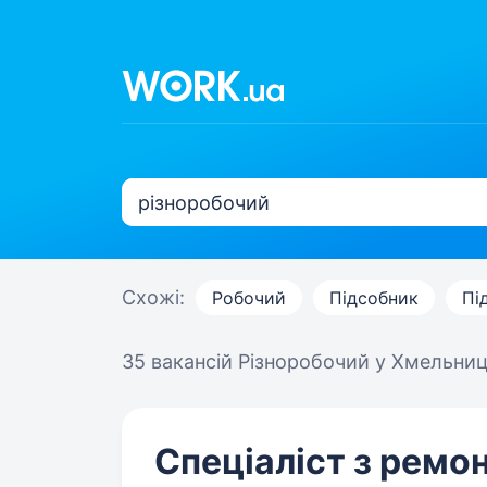
Схожі:
Робочий
Підсобник
Пі
35 вакансій
Різноробочий у Хмельни
Спеціаліст з ремон