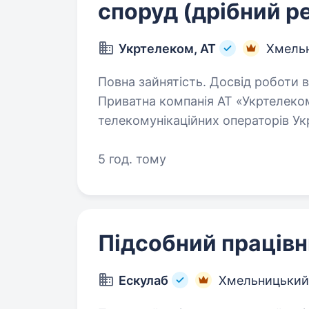
споруд (дрібний р
Укртелеком, АТ
Хмель
Повна зайнятість. Досвід роботи ві
Приватна компанія АТ «Укртелеко
телекомунікаційних операторів Ук
надійним інтернетом та сучасним
має стратегічне…
5 год. тому
Підсобний праців
Ескулаб
Хмельницький