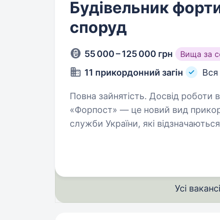
Будівельник форт
споруд
55 000 – 125 000 грн
Вища за 
11 прикордонний загін
Вся
Повна зайнятість. Досвід роботи від 1 року. 11-тий при
«Форпост» — це новий вид прикор
служби України, які відзначаютьс
та функціональним призначенням.
Усі ваканс