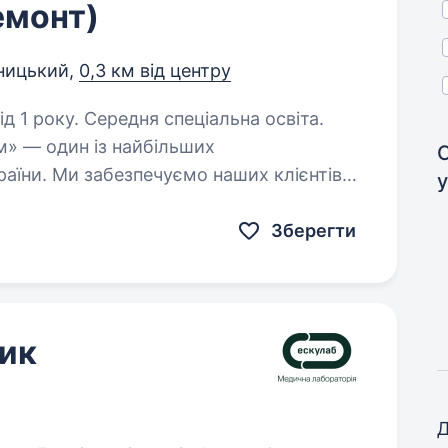
емонт)
ницький,
0,3 км від центру
д 1 року. Середня спеціальна освіта.
м» — один із найбільших
раїни. Ми забезпечуємо наших клієнтів
и цифровими послугами. Наша діяльність
Зберегти
ник
Д