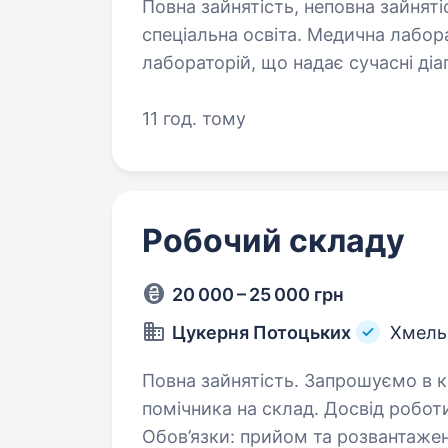
Повна зайнятість, неповна зайняті
спеціальна освіта. Медична лабораторія «Ескулаб» — національна мережа
лабораторій, що надає сучасні діа
пунктів забору біоматеріалу у Зах
Підсобного працівника…
11 год. тому
Робочий складу
20 000 – 25 000 грн
Цукерня Потоцьких
Хмель
Повна зайнятість. Запрошуємо в команду відповідального та працьовитого
помічника на склад. Досвід робот
Обов’язки: прийом та розвантаження товару; допомога у розміщенні