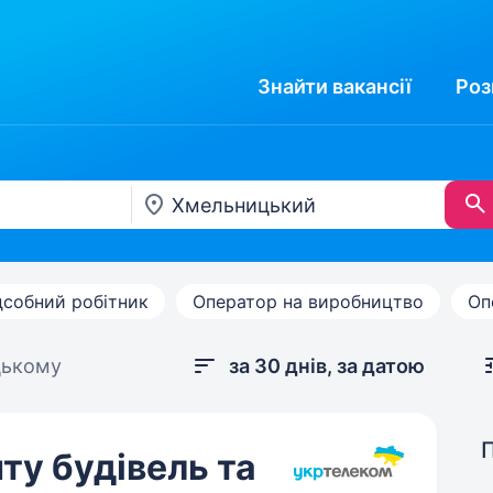
Знайти
вакансії
Роз
дсобний робітник
Оператор на виробництво
Оп
цькому
за 30 днів, за датою
ту будівель та