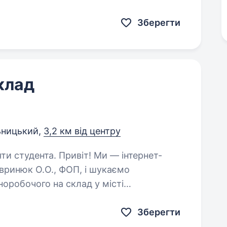
Зберегти
клад
ницький,
3,2 км від центру
віт! Ми — інтернет-
ринюк О.О., ФОП, і шукаємо
зноробочого на склад у місті
Зберегти