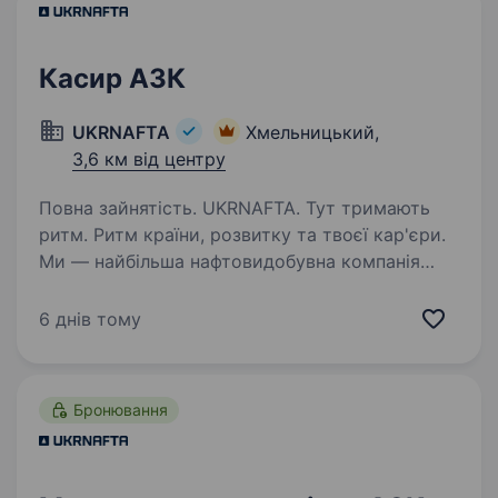
Касир АЗК
UKRNAFTA
Хмельницький,
3,6 км від центру
Повна зайнятість. UKRNAFTA. Тут тримають
ритм. Ритм країни, розвитку та твоєї кар'єри.
Ми — найбільша нафтовидобувна компанія
України. Сьогодні це 2 000+ свердловин,
майже 700 сучасних автозаправних
6 днів тому
комплексів та команда з 20 000+…
Бронювання