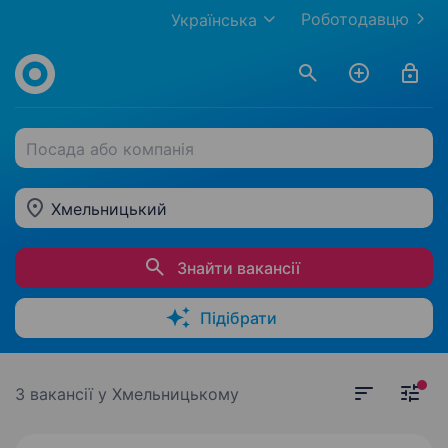
Роботодавцю
Українська
Посада або компанія
Хмельницький
Знайти вакансії
Підібрати
3 вакансії
у Хмельницькому