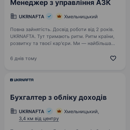
Менеджер з управління АЗК
UKRNAFTA
Хмельницький
Повна зайнятість. Досвід роботи від 2 років.
UKRNAFTA. Тут тримають ритм. Ритм країни,
розвитку та твоєї кар'єри. Ми — найбільша
нафтовидобувна компанія України. Сьогодні
це 2 000+ свердловин, майже 700 сучасних
6 днів тому
автозаправних комплексів та команда з 20
000+…
Бухгалтер з обліку доходів
UKRNAFTA
Хмельницький,
3,4 км від центру