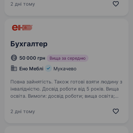
Компанія з роздрібної торгівлі, яка прагне
2 дні тому
розвиватися і зміцнювати свої позиції
на ринку. Якщо ти хочеш працювати…
Бухгалтер
50 000 грн
Вища за середню
Ено Меблі
Мукачево
Повна зайнятість. Також готові взяти людину з
інвалідністю. Досвід роботи від 5 років. Вища
освіта. Вимоги: досвід роботи; вища освіта;
уважність, відповідальність, порядність; Умови
роботи: Повна зайнятість. Офіційне
2 дні тому
працевлаштування за законодавством України.
Своєчасна виплата заробітної плати…