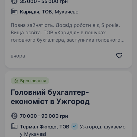
35 000 – 55 000 грн
Каридія, ТОВ
, Мукачево
Повна зайнятість. Досвід роботи від 5 років.
Вища освіта. ТОВ «Каридія» в пошуках
головного бухгалтера, заступника головного
бухгалтера, старшого бухгалтера Вимоги:
Вища освіта за спеціальністю «Облік і аудит»,
вчора
«Фінанси» Досвід роботи на посаді головного
бухгалтера…
Бронювання
Головний бухгалтер-
економіст в Ужгород
70 000 – 90 000 грн
Термал Фюрдо, ТОВ
Ужгород, шукаємо
у Мукачеві