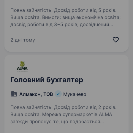
Повна зайнятість. Досвід роботи від 5 років.
Вища освіта. Вимоги: вища економічна освіта;
досвід роботи від 3−5 років; досвідчений
користувач 1С (УТП, версія 8), M.Е.DOC;
глибокі знання бухгалтерського, податкового
2 дні тому
та фінансового обліку; знання законодавства…
Головний бухгалтер
Алмакс+, ТОВ
Мукачево
Повна зайнятість. Досвід роботи від 2 років.
Вища освіта. Мережа супермаркетів ALMA
завжди пропонує те, що подобається
споживачу, те, що буде йому до душі.