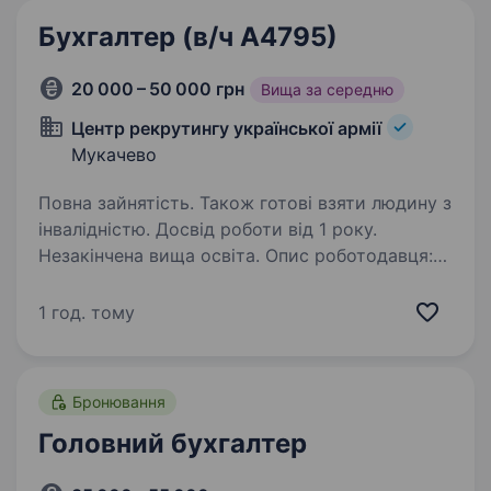
Бухгалтер (в/ч А4795)
20 000 – 50 000 грн
Вища за середню
Центр рекрутингу української армії
Мукачево
Повна зайнятість. Також готові взяти людину з
інвалідністю. Досвід роботи від 1 року.
Незакінчена вища освіта. Опис роботодавця:
військова частина А4795, що підпорядкована
Командуванню Сил логістики Збройних Сил
1 год. тому
України оголошує набір на посаду
«БУХГАЛТЕР» для проходження військової
служби у Мукачівському районі
Бронювання
Закарпатської…
Головний бухгалтер