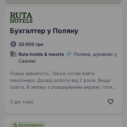
Бухгалтер у Поляну
20 000 грн
Ruta hotels & resorts
Поляна, шукаємо у
Сваляві
Повна зайнятість. Також готові взяти
пенсіонера. Досвід роботи від 2 років. Вища
освіта. В зв’язку з розширенням мережі, готель
Ruta resort Polyana (Поляна, Закарпаття)
rutapolyana.com шукає бухгалтера Приєднуйся
3 дні тому
зараз до нашої команди Ruta hotels. Більше 30
років керуємо мережею готелів в Україні.…
Бронювання