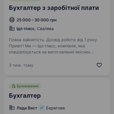
Бухгалтер з заробітної плати
25 000 – 30 000 грн
Ідл гласс
, Свалява
Повна зайнятість. Досвід роботи від 1 року.
Привіт! Ми — Ідл гласс, компанія, яка
спеціалізується на виготовленні якісних
склопакетів і робить внесок у розвиток
сучасного виробництва на Закарпатті. Якщо
3 тиж. тому
ти відповідальний, уважний до деталей і
хочеш працювати…
Бронювання
Бухгалтер
Леда Вест
Берегове