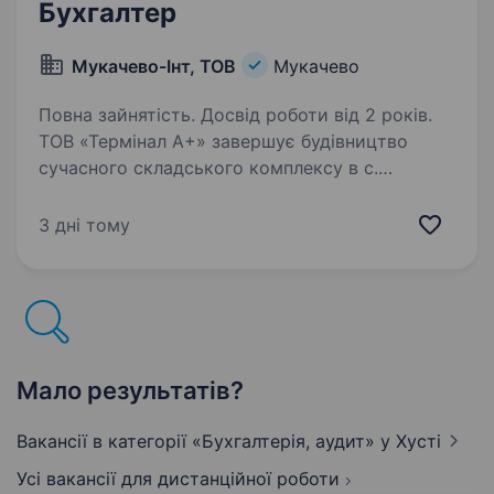
Бухгалтер
Мукачево-Інт, ТОВ
Мукачево
Повна зайнятість. Досвід роботи від 2 років.
ТОВ «Термінал А+» завершує будівництво
сучасного складського комплексу в с.
Павшино (Мукачево) та формує команду
професіоналів. Запрошуємо Бухгалтера
3 дні тому
складського комплексу, який забезпечить
точний бухгалтерський…
Мало результатів?
Вакансії в категорії «Бухгалтерія, аудит»
у Хусті
Усі вакансії для дистанційної роботи