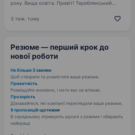
року. Вища освіта. Привіт! Тереблянський
опорний ліцей — це місце, де освітні послуги
стають доступними і якісними для всієї
3 тиж. тому
громади. Ми шукаємо відповідальну і уважну
людину на посаду Головного бухгалтера, яка
допоможе нам підтримувати…
Резюме — перший крок
до
нової роботи
Не більше 3 хвилин
Щоб створити та розмістити ваше
резюме.
Приватність
Розміщуйте анонімно, і ніхто вас не впізнає.
Прозорість
Дізнавайтеся, які компанії переглядали ваше резюме.
8 пропозицій щотижня
В середньому отримують шукачі з резюме і обирають
найкращі.