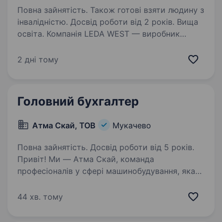
Повна зайнятість. Також готові взяти людину з
інвалідністю. Досвід роботи від 2 років. Вища
освіта. Компанія LEDA WEST — виробник
металоконструкцій для виробничих,
складських та логістичних цілей (ковші,
2 дні тому
подовжувачі для навантажувачів і т.п.)
запрошує до своєї дружньої команди
Бухгалтера з досвідом роботи, а також…
Головний бухгалтер
Атма Скай, ТОВ
Мукачево
Повна зайнятість. Досвід роботи від 5 років.
Привіт! Ми — Атма Скай, команда
професіоналів у сфері машинобудування, яка
прагне до високої якості і стабільного
розвитку. Запрошуємо до нашої дружньої
44 хв. тому
команди Головного бухгалтера, який
допоможе нам підтримувати…