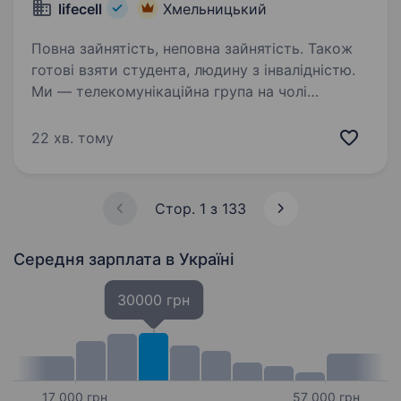
lifecell
Хмельницький
Повна зайнятість, неповна зайнятість. Також
готові взяти студента, людину з інвалідністю.
Ми — телекомунікаційна група на чолі
з lifecell, яка забезпечує мобільний і
фіксований зв’язок, інтернет, телебачення
22 хв. тому
та цифрові сервіси для мільйонів українців.
Наша мета незмінна — тримати країну
на зв’язку,…
Стор. 1 з 133
Середня зарплата
в Україні
30000 грн
17 000 грн
57 000 грн