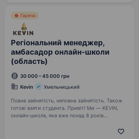
надсилай…
Гаряча
Регіональний менеджер,
амбасадор онлайн-школи
(область)
30 000 – 45 000 грн
Kevin
Хмельницький
Повна зайнятість, неповна зайнятість. Також
готові взяти студента. Привіт! Ми — KEVIN,
онлайн-школа, яка вже понад 8 років
допомагає випускникам успішно складати
НМТ та вступати до університетів мрії. Ми
віримо, що якісна освіта має бути доступною