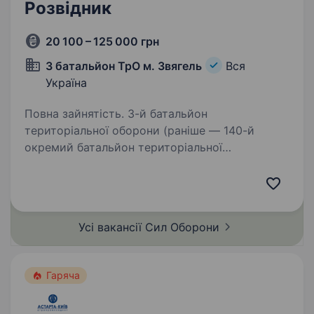
Розвідник
20 100 – 125 000 грн
3 батальйон ТрО м. Звягель
Вся
Україна
Повна зайнятість. 3-й батальйон
територіальної оборони (раніше — 140-й
окремий батальйон територіальної
оборони) — військове формування Сил
територіальної оборони Збройних Сил
України, у складі 115 окремої бригади
територіальної…
Усі вакансії Сил
Оборони
Гаряча