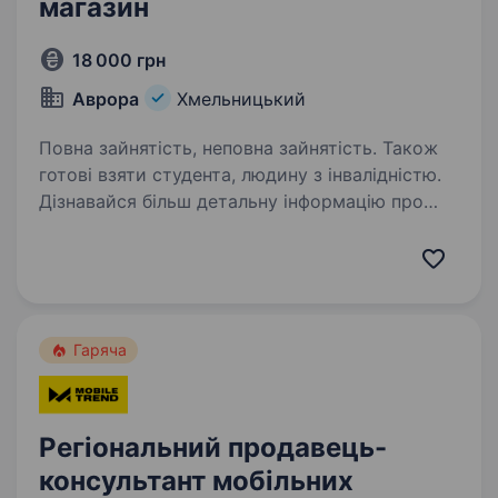
магазин
18 000 грн
Аврора
Хмельницький
Повна зайнятість, неповна зайнятість. Також
готові взяти студента, людину з інвалідністю.
Дізнавайся більш детальну інформацію про
компанію та відгукуйся на вакансії
за посиланням: robota.avrora.ua
https://telegram.me/Avrora_HC_bot Запрошуємо
в команду продавця (-чиню) Нам буде класно
працювати…
Гаряча
Регіональний продавець-
консультант мобільних