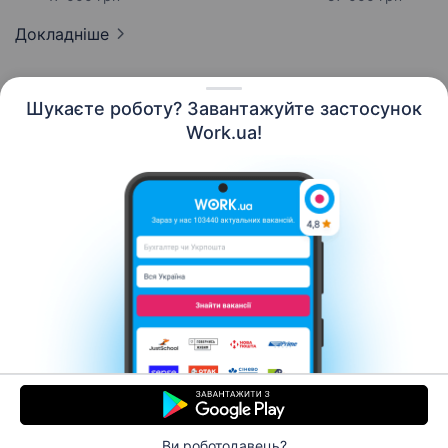
Докладніше
Шукаєте роботу? Завантажуйте застосунок
Work.ua!
Українська
Ресурси
Контакти
Про нас
Кар’єра
Новини Work.ua
Допомога
Умови використання
Роботодавцю
Ви роботодавець?