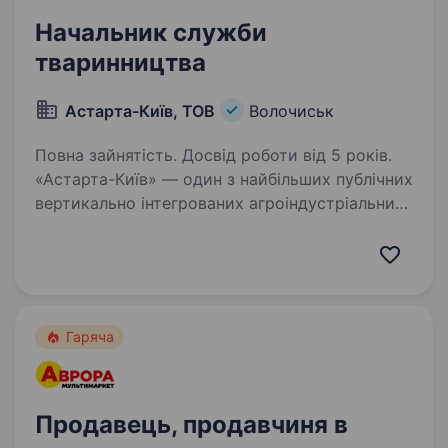
Начальник служби
тваринництва
Астарта-Київ, ТОВ
Волочиськ
Повна зайнятість. Досвід роботи від 5 років.
«Астарта-Київ» — один з найбільших публічних
вертикально інтегрованих агроіндустріальних
холдингів в Україні, заснований у 1993 році.
З 2006 року акції компанії розміщені
на Варшавській фондовій біржі. Наша
компанія…
Гаряча
Продавець, продавчиня в