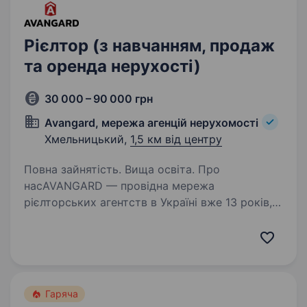
Рієлтор (з навчанням, продаж
та оренда нерухості)
30 000 – 90 000 грн
Avangard, мережа агенцій нерухомості
Хмельницький,
1,5 км від центру
Повна зайнятість. Вища освіта. Про
насAVANGARD — провідна мережа
рієлторських агентств в Україні вже 13 років,
що спеціалізується на житловій
та комерційній нерухомості.Ми будуємо
національну мережу і працюємо у 9 містах.Ти
без досвіду? Навчимо!…
Гаряча