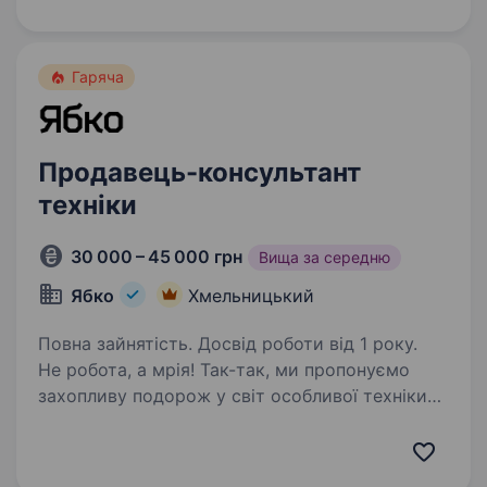
відповідальність, точність та командну роботу,
і запрошуємо в нашу команду людей, які
поділяють…
Гаряча
Продавець-консультант
техніки
30 000 – 45 000 грн
Вища за середню
Ябко
Хмельницький
Повна зайнятість. Досвід роботи від 1 року.
Не робота, а мрія! Так-так, ми пропонуємо
захопливу подорож у світ особливої техніки
разом з Ябко. Якщо ти цікавишся технікою,
любиш дарувати подарунки та бачити щастя
в очах клієнтів — це перфект метч. Мерщій