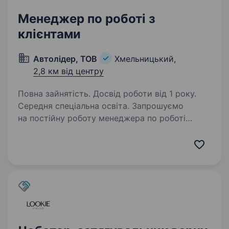
Менеджер по роботі з
клієнтами
Автолідер, ТОВ
Хмельницький,
2,8 км від центру
Повна зайнятість. Досвід роботи від 1 року.
Середня спеціальна освіта. Запрошуємо
на постійну роботу менеджера по роботі
з клієнтами. Вимоги: вища освіта (бажано);
логічне та практичне мислення; впевнений
користувач ПК, офісних програм, оргтехніки;
уважність, доброзичливість,…