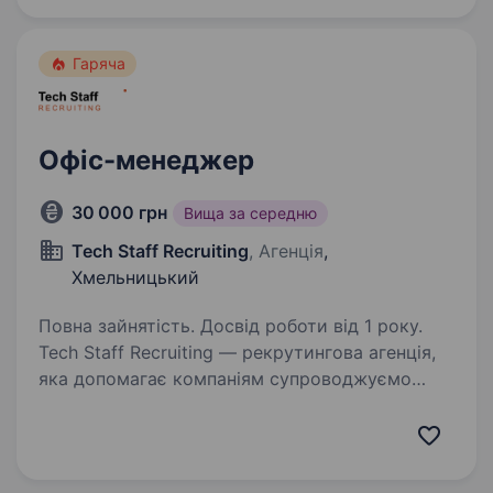
кожному школяру, незалежно від…
Гаряча
Офіс-менеджер
30 000 грн
Вища за середню
Tech Staff Recruiting
, Агенція
,
Хмельницький
Повна зайнятість. Досвід роботи від 1 року.
Tech Staff Recruiting — рекрутингова агенція,
яка допомагає компаніям супроводжуємо
підбір персоналу від первинного пошуку до
фінальних етапів найму, дотримуючись
професійності, конфіденційності та
індивідуального…