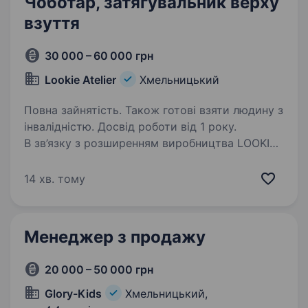
Чоботар, затягувальник верху
взуття
30 000 – 60 000 грн
Lookie Atelier
Хмельницький
Повна зайнятість. Також готові взяти людину з
інвалідністю. Досвід роботи від 1 року.
В зв’язку з розширенням виробництва LOOKIE
Atelier ми відкрили вакансію затяжчика верху
взуття. Вакансія підходить для людей
14 хв. тому
з ампутаціями нижніх кінцівок. Вимоги:
акуратність та уважність до деталей
бажання…
Менеджер з продажу
20 000 – 50 000 грн
Glory-Kids
Хмельницький,