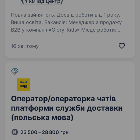
4,4 км від центру
Повна зайнятість. Досвід роботи від 1 року.
Вища освіта. Вакансія: Менеджер з продажу
B2B у компанії «Glory-Kids» Місце роботи:
Хмельницький Обов’язки: Активний пошук
клієнтів та розвиток клієнтської бази
16 хв. тому
Проведення консультацій з покупцями щодо
асортименту продукції…
Оператор/операторка чатів
платформи служби доставки
(польська мова)
23 500 – 28 800 грн