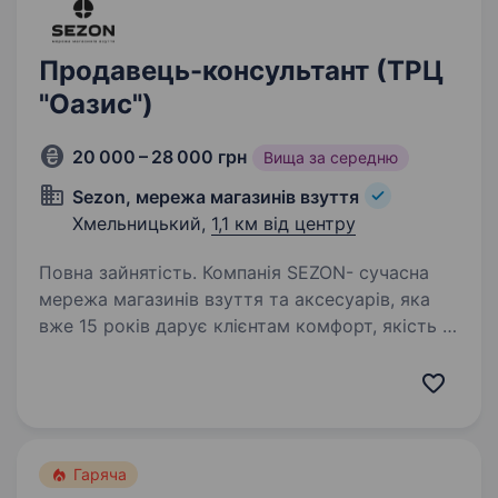
Продавець-консультант (ТРЦ
"Оазис")
20 000 – 28 000 грн
Вища за середню
Sezon, мережа магазинів взуття
Хмельницький,
1,1 км від центру
Повна зайнятість. Компанія SEZON- сучасна
мережа магазинів взуття та аксесуарів, яка
вже 15 років дарує клієнтам комфорт, якість і
стиль. Ми лідер з продажу чоловічого та
жіночого взуття від українських виробників у
35 містах України…
Гаряча