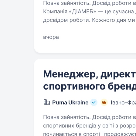
Повна зайнятість. Досвід роботи ві
Компанія «ДІАМЕБ» — це сучасна 
досвідом роботи. Кожного дня ми
приєднуються найкращі таланти.
переходьте на наші…
вчора
Менеджер, директ
спортивного брен
Puma Ukraine
Івано-Фр
Повна зайнятість. Досвід роботи від 2 років. PUMA — 
спортивних брендів у світі з розро
починається в спорті і продовжує