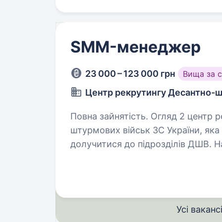
SMM-менеджер
23 000 – 123 000 грн
Вища за 
Центр рекрутингу Десантно-ш
Повна зайнятість. Огляд 2 центр рекрутингу — складова Десантно-
штурмових військ ЗС України, як
долучитися до підрозділів ДШВ. 
менеджерів, які пройшли службу 
Усі ваканс