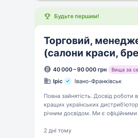
Будьте першим!
Торговий, менедж
(салони краси, бр
40 000 – 90 000 грн
Вища за с
Іріс
Івано-Франківськ
Повна зайнятість. Досвід роботи від 1 року. Компанія
кращих українських дистриб’юторс
річним досвідом. Ми є офіційними
(Davines, Barba Italiana, GA.MA, Art
2 дні тому