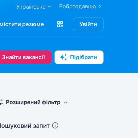
Роботодавцю
Українська
містити
резюме
Увійти
Знайти вакансії
Підібрати
Розширений фільтр
Пошуковий запит