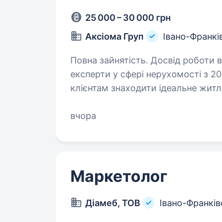
25 000 – 30 000 грн
Аксіома Груп
Івано-Франкі
Повна зайнятість. Досвід роботи від 1 року. Житлова комп
експерти у сфері нерухомості з 
клієнтам знаходити ідеальне житло
бізнес. Зараз шукаємо маркетоло
вчора
Маркетолог
Діамеб, ТОВ
Івано-Франків