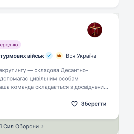
середню
турмових військ
Вся Україна
а допомагає цивільним особам
Наша команда складається з досвідчених
в різних…
Зберегти
ії Сил
Оборони