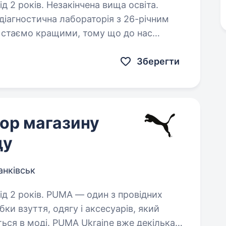
д 2 років. Незакінчена вища освіта.
діагностична лабораторія з 26-річним
 стаємо кращими, тому що до нас
 Щоб ще ближче познайомитися —
Зберегти
ор магазину
ду
анківськ
один з провідних
бки взуття, одягу і аксесуарів, який
ться в моді. PUMA Ukraine вже декілька