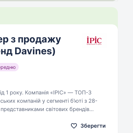
ер з продажу
енд Davines)
ередню
 «ІРІС» — ТОП-3
ьких компаній у сегменті б’юті з 28-
 представниками світових брендів
ero, Olivia Garden,…
Зберегти