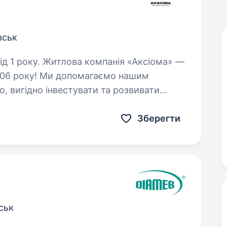
вськ
анія «Аксіома» —
2006 року! Ми допомагаємо нашим
, вигідно інвестувати та розвивати
га, який зможе не лише…
Зберегти
ськ