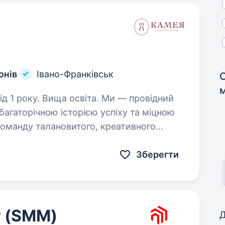
онів
Івано-Франківськ
. Вища освіта. Ми — провідний
багаторічною історією успіху та міцною
команду талановитого, креативного
а, який готовий рости разом із…
Зберегти
г (SMM)
Д