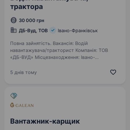
трактора
30 000 грн
ДБ-Вуд, ТОВ
Івано-Франківськ
Повна зайнятість. Вакансія: Водій
навантажувача/тракторист Компанія: ТОВ
«ДБ-ВУД» Місцезнаходження: Івано-
Франківськ, Україна Опис компанії: Товариство
з обмеженою відповідальністю «ДБ-ВУД» було
5 днів тому
засновано у 2010 році і займається…
Вантажник-карщик