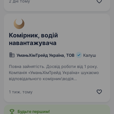
вантажника як на постійну зайнятість, так і на
2 дні тому
підробіток. Вимоги: розглядаємо як з досвідом
роботи…
Комірник, водій
навантажувача
УманьХімТрейд Україна, ТОВ
Калуш
Повна зайнятість. Досвід роботи від 1 року.
Компанія «УманьХімТрейд Україна» шукаємо
відповідального комірник\водія
навантажувача у свою команду людину, якій
важливо, щоб усе було на своїх місцях і
1 тиж. тому
працювало як годинник Обов’язки: Прийом
та розвантаження…
Будьте першим!