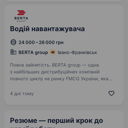
готовності; розвантажувально —
навантажувальні роботи; працювати…
Водій навантажувача
24 000 – 26 000 грн
BERTA group
Івано-Франківськ
Повна зайнятість. BERTA group — одна
з найбільших дистрибуційних компаній
повного циклу на ринку FMCG України, яка
має власну логістику, рітейл та імпорт. Більше
30 років ми постачаємо на території 10
4 дні тому
областей Західної та Центральної…
Резюме — перший крок
до