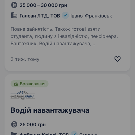
25 000 – 30 000 грн
Галеан ЛТД, ТОВ
Івано-Франківськ
Повна зайнятість. Також готові взяти
студента, людину з інвалідністю, пенсіонера.
Вантажник, Водій навантажувача,
КарщикШукаємо відповідального чоловіка
на постійну роботу на складі. Досвід
2 тиж. тому
не обов’язковий — усього навчимо. Обов’язки:
завантаження та розвантаження товару;
переміщення і сортування…
Бронювання
Водій навантажувача
25 000 грн