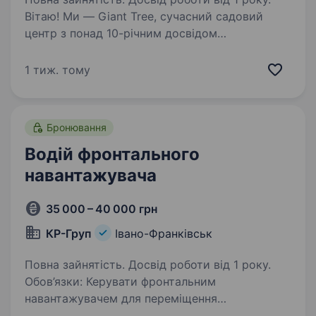
Вітаю! Ми — Giant Tree, сучасний садовий
центр з понад 10-річним досвідом
у вирощуванні та догляді за декоративними
рослинами. Через активне зростання
1 тиж. тому
запрошуємо приєднатися до нас оператора
навантажувача у наш…
Бронювання
Водій фронтального
навантажувача
35 000 – 40 000 грн
КР-Груп
Івано-Франківськ
Повна зайнятість. Досвід роботи від 1 року.
Обов’язки: Керувати фронтальним
навантажувачем для переміщення
та завантаження матеріалів на виробничому