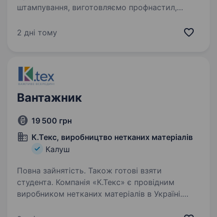
штампування, виготовляємо профнастил,
металочерепицю, металеві паркани, профілі
для гіпсокартонних конструкцій
2 дні тому
та комплектуючі. Запрошуємо до нашої
команди досвідченого…
Вантажник
19 500 грн
К.Текс, виробництво нетканих матеріалів
Калуш
Повна зайнятість. Також готові взяти
студента. Компанія «К.Текс» є провідним
виробником нетканих матеріалів в Україні.
Запрошуємо до команди складського відділу