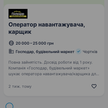
Оператор навантажувача,
карщик
20 000 – 25 000 грн
Господар, будівельний маркет
Чортків
Повна зайнятість. Досвід роботи від 1 року.
Компанія «Господар, будівельний маркет»
шукає оператора навантажувача/карщика для
роботи у місті Чортків. Ми шукаємо кандидата
з досвідом роботи від 1 року. Основними
2 тиж. тому
обов’язками на посаді будуть: Приймання і…