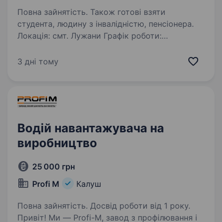
Повна зайнятість. Також готові взяти
студента, людину з інвалідністю, пенсіонера.
Локація: смт. Лужани Графік роботи:
понеділок-п'ятниця, 07:00—19:00 Заробітна
плата: стабільна + премії Хто ми?Ми —
3 дні тому
стабільна виробнича компанія, яка цінує
відповідальність, порядок і командну роботу.
Запрошуємо…
Водій навантажувача на
виробництво
25 000 грн
Profi M
Калуш
Повна зайнятість. Досвід роботи від 1 року.
Привіт! Ми — Profi-M, завод з профілювання і