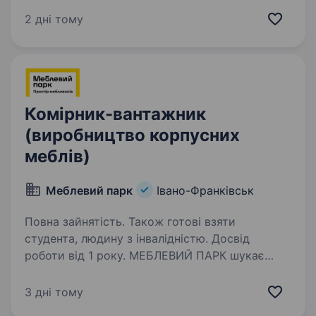
майданчику. Забезпечувати безпечну
2 дні тому
та ефективну роботу техніки відповідно
до встановлених стандартів…
Комірник-вантажник
(виробництво корпусних
меблів)
Меблевий парк
Івано-Франківськ
Повна зайнятість. Також готові взяти
студента, людину з інвалідністю. Досвід
роботи від 1 року. МЕБЛЕВИЙ ПАРК шукає
в свою команду працьовитого комірника
(виробництво корпусних меблів) Обов’язки:
3 дні тому
Підбір плитних матеріалів згідно дати