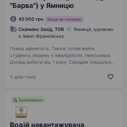
"Барва") у Ямницю
45 000 грн
Вища за середню
Сканмікс Захід, ТОВ
Ямниця, шукаємо
в Івано-Франківську
Повна зайнятість. Також готові взяти
студента, людину з інвалідністю, пенсіонера.
Досвід роботи від 1 року. Середня спеціальна
освіта. Вимоги: Досвід роботи, порядність,
готовність до роботи. Умови роботи: склад,
5 днів тому
подвіря. Обов’язки: завантаження-
вивантаження товару, догляд за технікою.
виконувати всі розпорядження комірника.
Бронювання
Водій навантажувача,