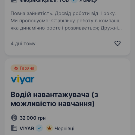
Фабрика Крівлі, ТОВ
Ямниця
Повна зайнятість. Досвід роботи від 1 року.
Ми пропонуємо: Стабільну роботу в компанії,
яка динамічно росте і розвивається; Дружній
колектив; Вчасну виплату заробітної плати;
Офіційне працевлаштування; Вимоги:
4 дні тому
Мінімальний досвід; Відповідальність,…
Гаряча
Водій навантажувача (з
можливістю навчання)
32 000 грн
VIYAR
Чернівці