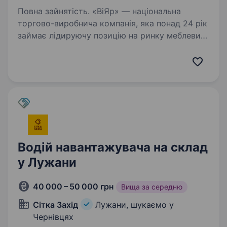
Повна зайнятість. «ВіЯр» — національна
торгово-виробнича компанія, яка понад 24 рік
займає лідируючу позицію на ринку меблевих
комплектуючих. Ми зберігаємо високу
динаміку зростання і збільшуємо виробничі
потужності. Ми запрошуємо…
Водій навантажувача на склад
у Лужани
40 000 – 50 000 грн
Вища за середню
Сітка Захід
Лужани, шукаємо у
Чернівцях