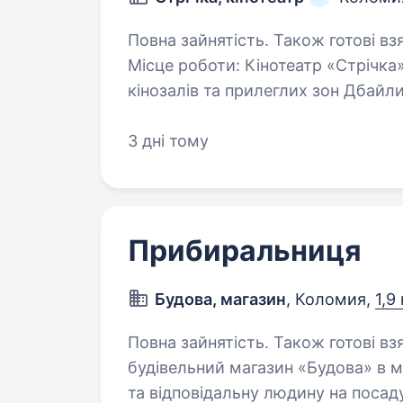
Повна зайнятість. Також готові взяти пенсіонера. В
Місце роботи: Кінотеатр «Стрічка», міс
кінозалів та прилеглих зон Дбайливе очищення та підтримання чистоти
в приміщенні Дотримання с
3 дні тому
Прибиральниця
Будова, магазин
, Коломия,
1,9
Повна зайнятість. Також готові взяти студ
будівельний магазин «Будова» в м
та відповідальну людину на посад