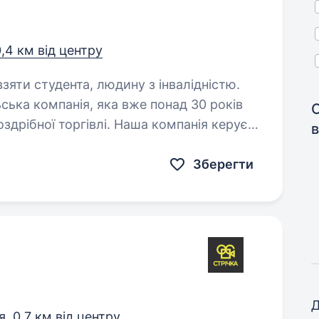
,4 км від центру
взяти студента, людину з інвалідністю.
ська компанія, яка вже понад 30 років
здрібної торгівлі. Наша компанія керує
в
served, Cropp, House, Mohito та Sinsay…
Зберегти
Д
я,
0,7 км від центру