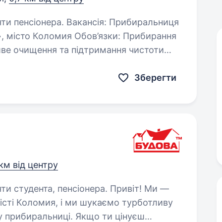
акансія: Прибиральниця
то Коломия Обов’язки: Прибирання
анітарних норм та правил…
Зберегти
 км від центру
ента, пенсіонера. Привіт! Ми —
істі Коломия, і ми шукаємо турботливу
у прибиральниці. Якщо ти цінуєш