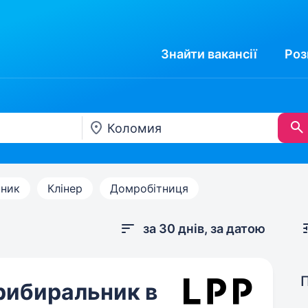
Знайти
вакансії
Роз
ник
Клінер
Домробітниця
за 30 днів, за датою
рибиральник в