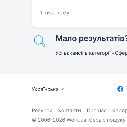
порядок, любиш чистоту і хочеш
1 тиж. тому
Мало результатів
Усі вакансії в категорії «С
Українська
Ресурси
Контакти
Про нас
Кар’є
© 2006–2026 Work.ua. Сервіс пошуку 