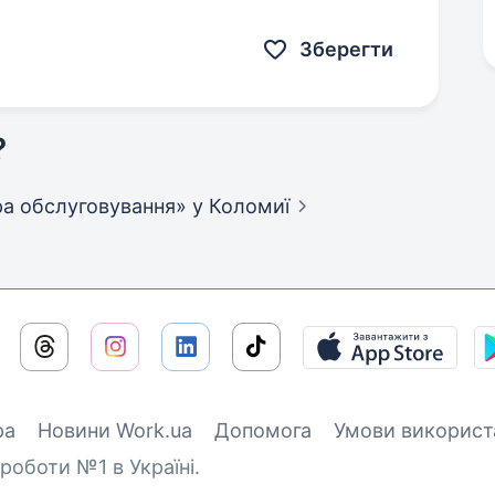
 працювати в дружньому колективі —…
Зберегти
?
фера обслуговування»
у Коломиї
ра
Новини Work.ua
Допомога
Умови використ
роботи №1 в Україні.