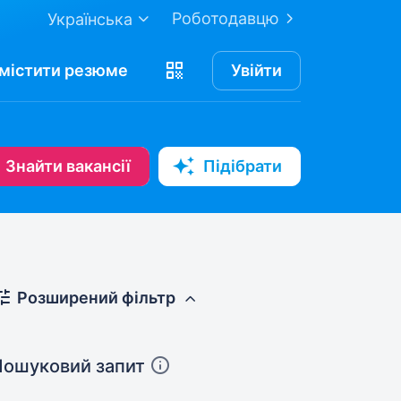
Роботодавцю
Українська
містити
резюме
Увійти
Знайти вакансії
Підібрати
Розширений фільтр
Пошуковий запит