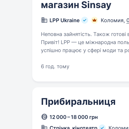
магазин Sinsay
LPP Ukraine
Коломия,
0
Неповна зайнятість. Також готові 
Привіт! LPP — це міжнародна поль
успішно працює у сфері моди та ро
п’ятьма впізнаваними брендами: Re
6 год. тому
Прибиральниця
12 000 – 18 000 грн
Стрічка, кінотеатр
Коломи