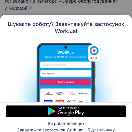
Усі вакансії в категорії «Сфера обслуговування»
у Коломиї
Шукаєте роботу? Завантажуйте застосунок
Work.ua!
Українська
Ресурси
Контакти
Про нас
Кар’єра
Новини Work.ua
Допомога
Умови використання
Роботодавцю
Ви роботодавець?
© 2006–2026 Work.ua. Сервіс пошуку роботи №1 в
Завантажте застосунок Work.ua: HR
для пошуку