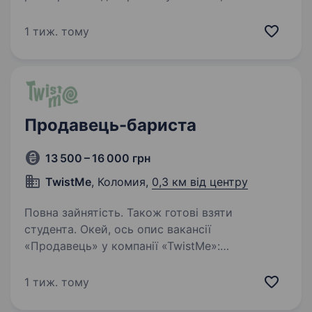
любить дарувати гостям смачні напої
та приємний настрій. Якщо ти хочеш
1 тиж. тому
працювати в дружньому колективі, навчитися
мистецтву приготування кави та напоїв,…
Продавець-бариста
13 500 – 16 000 грн
TwistMe
, Коломия,
0,3 км від центру
Повна зайнятість. Також готові взяти
студента. Окей, ось опис вакансії
«Продавець» у компанії «TwistMe»:
Ми шукаємо працівника, який зможе стати
частиною нашої команди в місті Коломия.
1 тиж. тому
У нас є відкрите робоче місце продавця, який