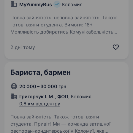
MyYummyBus
Коломия
Повна зайнятість, неповна зайнятість. Також
готові взяти студента. Вимоги: 18+
Можливість добиратись Комунікабельність
з людьми Красива посмішка Умови роботи:
Стабільна оплата високої заробітньої плати.
2 дні тому
Готові навчати Гнучкий графік Обов’язки:
відповідально…
Бариста, бармен
20 000 – 30 000 грн
Григорчук І. М., ФОП
, Коломия,
0,6 км від центру
Повна зайнятість. Також готові взяти
студента. Привіт! Ми — команда затишної
ресторан-кондитерської у Коломиї, яка