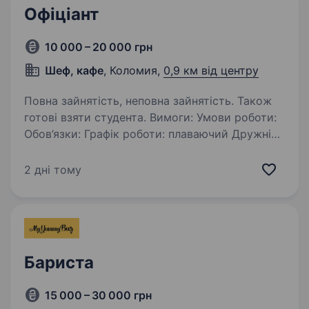
Офіціант
10 000 – 20 000 грн
Шеф, кафе
, Коломия,
0,9 км від центру
Повна зайнятість, неповна зайнятість. Також
готові взяти студента. Вимоги: Умови роботи:
Обов’язки: Графік роботи: плаваючий Дружній
колектив Можливість навчання та розвитку
Харчування/знижки для працівників
2 дні тому
Обслуговування гостей закладу Прийом
та видача замовлень…
Бариста
15 000 – 30 000 грн