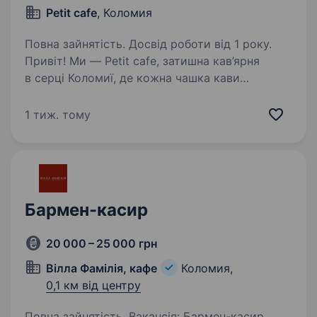
Petit cafe
, Коломия
Повна зайнятість. Досвід роботи від 1 року.
Привіт! Ми — Petit cafe, затишна кав’ярня
в серці Коломиї, де кожна чашка кави
створюється з любов’ю, а десерти —
це маленькі радощі для наших гостей. Якщо
1 тиж. тому
ти захоплюєшся кавою, цінуєш тепло
спілкування і хочеш…
Бармен-касир
20 000 – 25 000 грн
Вілла Фамілія, кафе
Коломия,
0,1 км від центру
Повна зайнятість. Вакансія: Бармен-касир