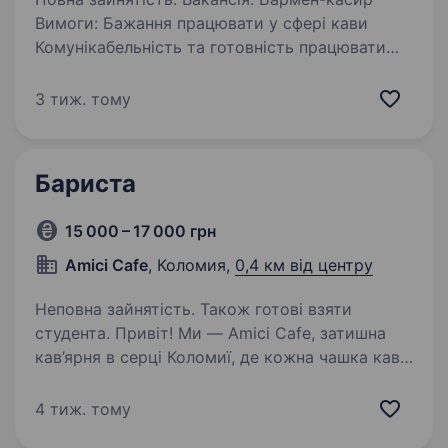
Вимоги: Бажання працювати у сфері кави
Комунікабельність та готовність працювати
з людьми Вміння працювати у швидкому темпі
та зберігати спокій у стресових ситуаціях
3 тиж. тому
Відповідальність…
Бариста
15 000 – 17 000 грн
Amici Cafe
, Коломия,
0,4 км від центру
Неповна зайнятість. Також готові взяти
студента. Привіт! Ми — Amici Cafe, затишна
кав’ярня в серці Коломиї, де кожна чашка кави
створюється з любов’ю та увагою до деталей.
Якщо тобі подобається спілкуватися
4 тиж. тому
з людьми, ти хочеш працювати в дружній