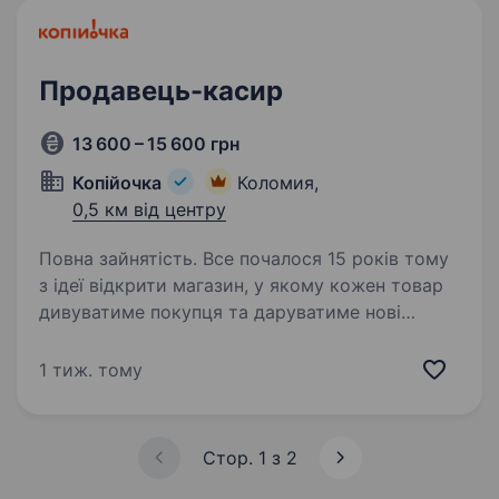
працювати…
Продавець-касир
13 600 – 15 600 грн
Копійочка
Коломия,
0,5 км від центру
Повна зайнятість. Все почалося 15 років тому
з ідеї відкрити магазин, у якому кожен товар
дивуватиме покупця та даруватиме нові
враження. Зараз мережа «Копійочка» налічує
понад 500 магазинів у 16 областях України,
1 тиж. тому
а в нашій команді…
Стор. 1 з 2