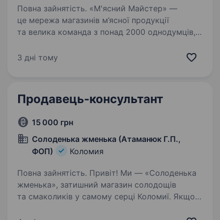
Повна зайнятість. «М'ясний Майстер» —
це мережа магазинів м’ясної продукції
та велика команда з понад 2000 однодумців,
які щодня працюють, щоб зробити свіже
й якісне м’ясо доступним кожному українцю.
3 дні тому
Ми виробляємо власну продукцію…
Продавець-консультант
15 000 грн
Солоденька жменька (Атаманюк Г.П.,
ФОП)
Коломия
Повна зайнятість. Привіт! Ми — «Солоденька
жменька», затишний магазин солодощів
та смаколиків у самому серці Коломиї. Якщо
ти любиш спілкуватися з людьми, хочеш