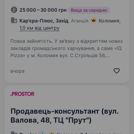
25 000 – 30 000 грн
Вища за середню
Кар'єра-Плюс, Захід
, Агенція
Коломия,
1,0 км від центру
Повна зайнятість. У зв’язку з відкриттям нових
закладів громадського харчування, а саме «IQ
Pizza» у м. Коломия вул. С.Стрільців 56,
запрошуємо — продавців. Досвід
не потрібен — усе покажемо, пояснимо і
вчора
навчимо. Що ми пропонуємо:…
Продавець-консультант (вул.
Валова, 48, ТЦ "Прут")