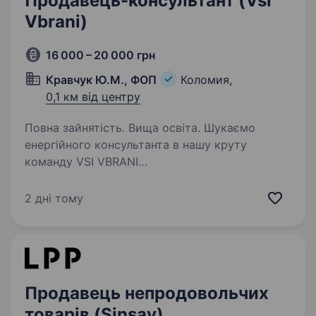
Продавець-консультант (Vsi
Vbrani)
16 000 – 20 000 грн
Кравчук Ю.М., ФОП
Коломия,
0,1 км від центру
Повна зайнятість. Вища освіта. Шукаємо
енергійного консультанта в нашу круту
команду VSI VBRANI
https://www.instagram.com/vsi.vbrani?
igsh=MXF6OW8xZjR0MnZv! Хочеш бути
2 дні тому
частиною успішного бізнесу і розвиватися
разом з нами? Тоді тобі до нас!
Ми пропонуємо:…
Продавець непродовольчих
товарів (Sinsay)