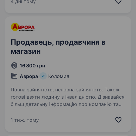
працювати в дружній атмосфері
4 дні тому
та долучитися до світу смачних моментів —…
Продавець, продавчиня в
магазин
16 800 грн
Аврора
Коломия
Повна зайнятість, неповна зайнятість. Також
готові взяти людину з інвалідністю. Дізнавайся
більш детальну інформацію про компанію та
відгукуйся на вакансії за посиланням:
robota.avrora.ua
1 тиж. тому
https://telegram.me/Avrora_HC_bot Запрошуємо
в команду продавця (-чиню) Нам буде класно