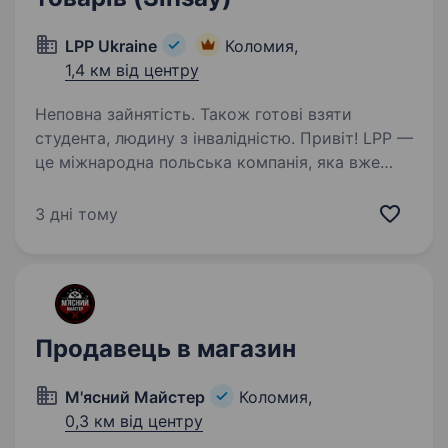
LPP Ukraine
Коломия,
1,4 км від центру
Неповна зайнятість. Також готові взяти
студента, людину з інвалідністю. Привіт! LPP —
це міжнародна польська компанія, яка вже
понад 30 років успішно працює у сфері моди
та роздрібної торгівлі. Наша компанія керує
3 дні тому
п’ятьма впізнаваними брендами: Reserved,
Cropp, House, Mohito та Sinsay…
Продавець в магазин
М'ясний Майстер
Коломия,
0,3 км від центру