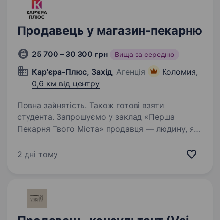
Продавець у магазин-пекарню
25 700 – 30 300 грн
Вища за середню
Кар'єра-Плюс, Захід
, Агенція
Коломия,
0,6 км від центру
Повна зайнятість. Також готові взяти
студента. Запрошуємо у заклад «Перша
Пекарня Твого Міста» продавця — людину, яка
з усмішкою зустрічатиме гостей і
допомагатиме їм обирати смаколики.
2 дні тому
Що ми пропонуємо: Оплату за навчання та
підтримку наставника; Зарплату…