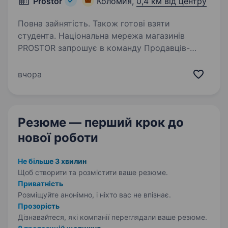
Prostor
Коломия,
0,4 км від центру
Повна зайнятість. Також готові взяти
студента. Національна мережа магазинів
PROSTOR запрошує в команду Продавців-
консультантів Що ти будеш робити:
допомагати нашим покупцям обирати
вчора
косметику, парфуми та товари для дому;
розповідати про акції та новинки;…
Резюме — перший крок
до
нової роботи
Не більше 3 хвилин
Щоб створити та розмістити ваше
резюме.
Приватність
Розміщуйте анонімно, і ніхто вас не впізнає.
Прозорість
Дізнавайтеся, які компанії переглядали ваше резюме.