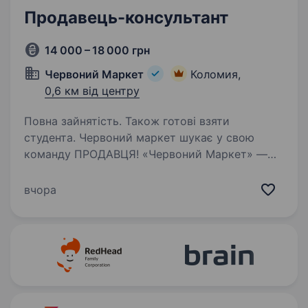
Продавець-консультант
14 000 – 18 000 грн
Червоний Маркет
Коломия,
0,6 км від центру
Повна зайнятість. Також готові взяти
студента. Червоний маркет шукає у свою
команду ПРОДАВЦЯ! «Червоний Маркет» —
це магазини поруч із домом, стабільна робота
і команда, де цінують простоту, чесність і
вчора
людське ставлення. Ми шукаємо продавця,
якому важливо…