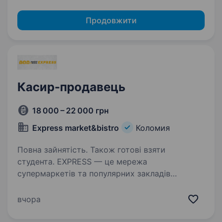
Продовжити
Касир-продавець
18 000 – 22 000 грн
Express market&bistro
Коломия
Повна зайнятість. Також готові взяти
студента. EXPRESS — це мережа
супермаркетів та популярних закладів
швидкого харчування з власним
виробництвом, якість якого цінують наші
вчора
покупці. Ми не просто мережа — ми команда,
яка постійно зростає, мислить масштабно