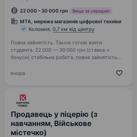
22 000 – 30 000 грн
Вища за середню
MTA, мережа магазинів цифрової техніки
Коломия,
0,7 км від центру
Повна зайнятість. Також готові взяти
студента. 22 000 — 30 000 грн (ставка +
бонуси) стабільна робота, повна зайнятість
беремо без досвіду Робота з 18 років (не
підробіток) Що потрібно: бажання працювати
вчора
з людьми відповідальність готовність
навчатись…
Продавець у піцерію (з
навчанням, Військове
містечко)