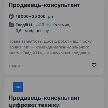
Продавець-консультант
18 000 – 25 000 грн
Гладій Н., ФОП
Коломия,
0,6 км від центру
Повна зайнятість. Досвід роботи від 1 року.
Привіт! Ми — команда магазину жіночого
одягу «Гладій Н.», і ми шукаємо продавця-
консультанта в наше затишне та дружнє
колективне середовище в місті Коломия.
вчора
Як продавець-консультант, ти станеш
важливою частиною…
Продавець-консультант
цифрової техніки