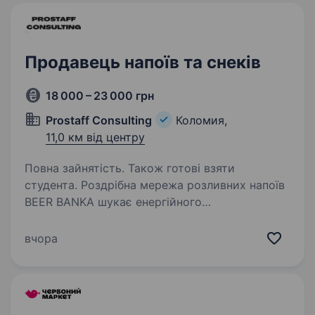
та створює…
Продавець напоїв та снеків
18 000 – 23 000 грн
Prostaff Consulting
Коломия,
11,0 км від центру
Повна зайнятість. Також готові взяти
студента. Роздрібна мережа розливних напоїв
BEER BANKA шукає енергійного
та комунікабельного продавця! BEER BANKA
— це місце приємного спілкування, смачного
вчора
пива, снеків і в’яленої риби. Долучайся
до команди) Що ми пропонуємо:…